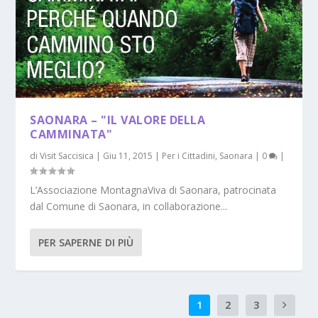
SAONARA – "IL VALORE DELLA
CAMMINATA"
di
Visit Saccisica
|
Giu 11, 2015
|
Per i Cittadini
,
Saonara
|
0
|
L’Associazione MontagnaViva di Saonara, patrocinata
dal Comune di Saonara, in collaborazione...
PER SAPERNE DI PIÙ
1
2
3