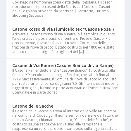
Codevigo nell'omonima zona detta della Fogolana. I 4 casoni
riproducono i tipici casoni della Saccisica. L'articolo Casoni
della Fogolana proviene da Saccisica | Territorio, Turismo,
Shopping Saccisica.
Casone Rosso di Via Fiumicello (ex “Casone Rosa”)
Arrivare al casone rosso di Via fiumicello è semplice in quanto
l’area si trova a pochi passi dal centro di Piove di Sacco. Più
precisamente, il casone Rosso si trova a Corte, una delle
frazioni di Piove di Sacco. È stato costruito nel 1800 ed è stato
abitato da una famiglia fino agli inizi del […]
Casone di Via Ramei (Casone Bianco di via Ramei)
Il Casone Ramei detto anche “Casone Bianco“, fu costruito alla
fine del XIX secolo dalla famiglia Zecchin, che l’abitò fino al
1979. Successivamente, il Comune di Piove di Sacco lo acquistò
per restaurarlo nel corso degli anni ’80. Gli interni, quali mobili e
oggetti originali, furono in parte acquistati dall’Amministrazione
Comunale e in parte donati […]
Casone delle Sacche
Il Casone delle Sacche si trova all’interno della Valle Millecampi
nel comune di Codevigo . Il nome sembra derivare dal fatto che
questo Casone, chiamato in dialetto, “Cason delle Sacche”, è
costruito su una sacca che arriva sino alle campagne e
rappresenta un vero e proprio avamposto sulla laguna sud che