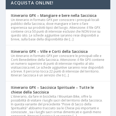
ACQUISTA ONLINE!
Itinerario GPX – Mangiare e bere nella Saccisica
Un itinerario in formato GPX per conoscere i principali locali
pubblici della Saccisica, dove mangiare e bere o fare
esperienza sui prodotti tipici del luogo. Attenzione: il file GPX
contiene circa 50 punti di interesse esclusivi che NON trovi su
questo sito. Le schede aggiuntive saranno rese disponibili a
breve, sulla base della disponibilità dei […]
Itinerario GPX – Ville e Corti della Saccisica
Un itinerario in formato GPX per conoscere le principali ville e
Corti Benedettine della Saccisica. Attenzione: il file GPX contiene
un numero superiore di punti di interesse rispetto al sito
visitsaccisica.net. Le schede aggiuntive saranno rese disponibili
a breve. Il percorso tocca 22 punti di interesse del territorio.
Itinerari Saccisica è un servizio che ti […]
Itinerario GPX – Saccisica Spirituale – Tutte le
chiese della Saccisica
L'itinerario, da fare in bicicletta / Mountain Bike, offre la
possibilità di visitare i luoghi sacri del territorio della Saccisica.
In questa variante del precedente "Piove di Sacco della
Spiritualità" abbiamo tracciato sia le Chiese più importanti e
conosciute , sia i luoghi sacri ormai dimenticati e quindi meno
conosciuti. Itinerari Saccisica è un servizio […]