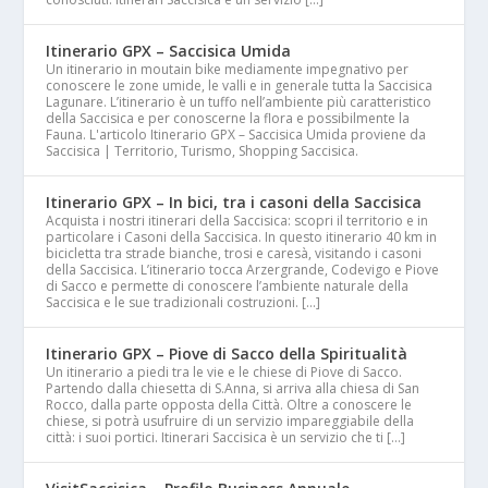
Itinerario GPX – Saccisica Umida
Un itinerario in moutain bike mediamente impegnativo per
conoscere le zone umide, le valli e in generale tutta la Saccisica
Lagunare. L’itinerario è un tuffo nell’ambiente più caratteristico
della Saccisica e per conoscerne la flora e possibilmente la
Fauna. L'articolo Itinerario GPX – Saccisica Umida proviene da
Saccisica | Territorio, Turismo, Shopping Saccisica.
Itinerario GPX – In bici, tra i casoni della Saccisica
Acquista i nostri itinerari della Saccisica: scopri il territorio e in
particolare i Casoni della Saccisica. In questo itinerario 40 km in
bicicletta tra strade bianche, trosi e caresà, visitando i casoni
della Saccisica. L’itinerario tocca Arzergrande, Codevigo e Piove
di Sacco e permette di conoscere l’ambiente naturale della
Saccisica e le sue tradizionali costruzioni. […]
Itinerario GPX – Piove di Sacco della Spiritualità
Un itinerario a piedi tra le vie e le chiese di Piove di Sacco.
Partendo dalla chiesetta di S.Anna, si arriva alla chiesa di San
Rocco, dalla parte opposta della Città. Oltre a conoscere le
chiese, si potrà usufruire di un servizio impareggiabile della
città: i suoi portici. Itinerari Saccisica è un servizio che ti […]