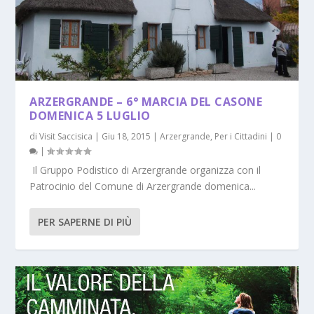
ARZERGRANDE – 6° MARCIA DEL CASONE
DOMENICA 5 LUGLIO
di
Visit Saccisica
|
Giu 18, 2015
|
Arzergrande
,
Per i Cittadini
|
0
|
Il Gruppo Podistico di Arzergrande organizza con il
Patrocinio del Comune di Arzergrande domenica...
PER SAPERNE DI PIÙ