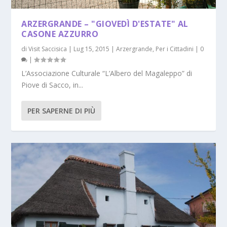
ARZERGRANDE – "GIOVEDÌ D'ESTATE" AL
CASONE AZZURRO
di
Visit Saccisica
|
Lug 15, 2015
|
Arzergrande
,
Per i Cittadini
|
0
|
L’Associazione Culturale “L’Albero del Magaleppo” di
Piove di Sacco, in...
PER SAPERNE DI PIÙ