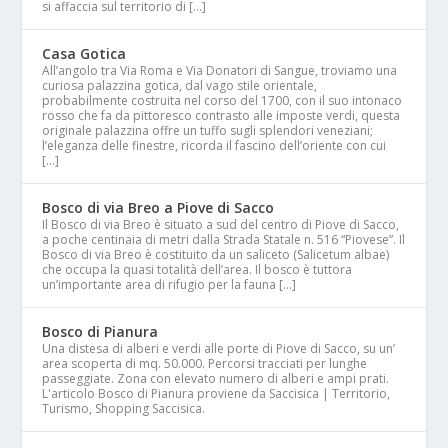
si affaccia sul territorio di […]
Casa Gotica
All’angolo tra Via Roma e Via Donatori di Sangue, troviamo una
curiosa palazzina gotica, dal vago stile orientale,
probabilmente costruita nel corso del 1700, con il suo intonaco
rosso che fa da pittoresco contrasto alle imposte verdi, questa
originale palazzina offre un tuffo sugli splendori veneziani;
l’eleganza delle finestre, ricorda il fascino dell’oriente con cui
[…]
Bosco di via Breo a Piove di Sacco
Il Bosco di via Breo è situato a sud del centro di Piove di Sacco,
a poche centinaia di metri dalla Strada Statale n. 516 “Piovese”. Il
Bosco di via Breo è costituito da un saliceto (Salicetum albae)
che occupa la quasi totalità dell’area. Il bosco è tuttora
un’importante area di rifugio per la fauna […]
Bosco di Pianura
Una distesa di alberi e verdi alle porte di Piove di Sacco, su un’
area scoperta di mq. 50.000. Percorsi tracciati per lunghe
passeggiate. Zona con elevato numero di alberi e ampi prati.
L'articolo Bosco di Pianura proviene da Saccisica | Territorio,
Turismo, Shopping Saccisica.