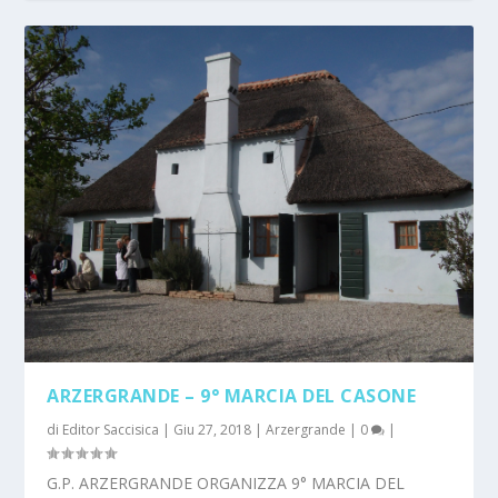
ARZERGRANDE – 9° MARCIA DEL CASONE
di
Editor Saccisica
|
Giu 27, 2018
|
Arzergrande
|
0
|
G.P. ARZERGRANDE ORGANIZZA 9° MARCIA DEL