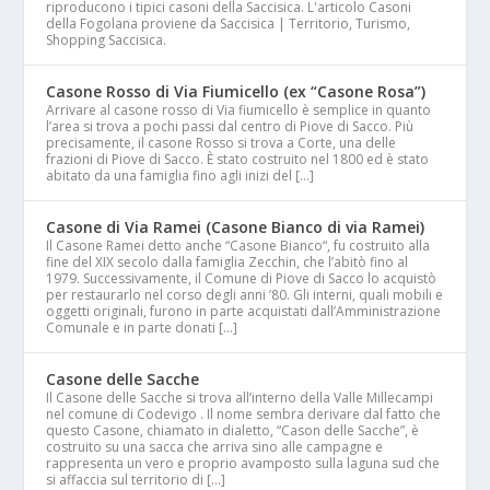
riproducono i tipici casoni della Saccisica. L'articolo Casoni
della Fogolana proviene da Saccisica | Territorio, Turismo,
Shopping Saccisica.
Casone Rosso di Via Fiumicello (ex “Casone Rosa”)
Arrivare al casone rosso di Via fiumicello è semplice in quanto
l’area si trova a pochi passi dal centro di Piove di Sacco. Più
precisamente, il casone Rosso si trova a Corte, una delle
frazioni di Piove di Sacco. È stato costruito nel 1800 ed è stato
abitato da una famiglia fino agli inizi del […]
Casone di Via Ramei (Casone Bianco di via Ramei)
Il Casone Ramei detto anche “Casone Bianco“, fu costruito alla
fine del XIX secolo dalla famiglia Zecchin, che l’abitò fino al
1979. Successivamente, il Comune di Piove di Sacco lo acquistò
per restaurarlo nel corso degli anni ’80. Gli interni, quali mobili e
oggetti originali, furono in parte acquistati dall’Amministrazione
Comunale e in parte donati […]
Casone delle Sacche
Il Casone delle Sacche si trova all’interno della Valle Millecampi
nel comune di Codevigo . Il nome sembra derivare dal fatto che
questo Casone, chiamato in dialetto, “Cason delle Sacche”, è
costruito su una sacca che arriva sino alle campagne e
rappresenta un vero e proprio avamposto sulla laguna sud che
si affaccia sul territorio di […]