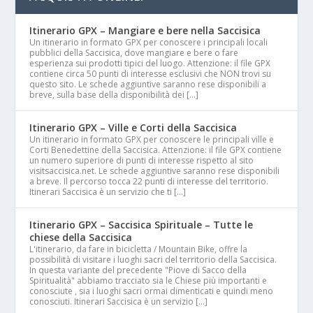
Itinerario GPX – Mangiare e bere nella Saccisica
Un itinerario in formato GPX per conoscere i principali locali
pubblici della Saccisica, dove mangiare e bere o fare
esperienza sui prodotti tipici del luogo. Attenzione: il file GPX
contiene circa 50 punti di interesse esclusivi che NON trovi su
questo sito. Le schede aggiuntive saranno rese disponibili a
breve, sulla base della disponibilità dei […]
Itinerario GPX – Ville e Corti della Saccisica
Un itinerario in formato GPX per conoscere le principali ville e
Corti Benedettine della Saccisica. Attenzione: il file GPX contiene
un numero superiore di punti di interesse rispetto al sito
visitsaccisica.net. Le schede aggiuntive saranno rese disponibili
a breve. Il percorso tocca 22 punti di interesse del territorio.
Itinerari Saccisica è un servizio che ti […]
Itinerario GPX – Saccisica Spirituale – Tutte le
chiese della Saccisica
L'itinerario, da fare in bicicletta / Mountain Bike, offre la
possibilità di visitare i luoghi sacri del territorio della Saccisica.
In questa variante del precedente "Piove di Sacco della
Spiritualità" abbiamo tracciato sia le Chiese più importanti e
conosciute , sia i luoghi sacri ormai dimenticati e quindi meno
conosciuti. Itinerari Saccisica è un servizio […]