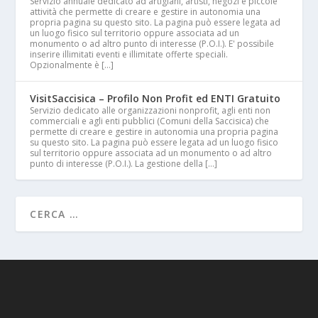
Servizio annuale dedicato ad artigiani, artisti, negozi e piccole
attività che permette di creare e gestire in autonomia una
propria pagina su questo sito. La pagina può essere legata ad
un luogo fisico sul territorio oppure associata ad un
monumento o ad altro punto di interesse (P.O.I.). E' possibile
inserire illimitati eventi e illimitate offerte speciali.
Opzionalmente è […]
VisitSaccisica – Profilo Non Profit ed ENTI Gratuito
Servizio dedicato alle organizzazioni nonprofit, agli enti non
commerciali e agli enti pubblici (Comuni della Saccisica) che
permette di creare e gestire in autonomia una propria pagina
su questo sito. La pagina può essere legata ad un luogo fisico
sul territorio oppure associata ad un monumento o ad altro
punto di interesse (P.O.I.). La gestione della […]