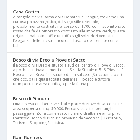
Casa Gotica
All’angolo tra Via Roma e Via Donatori di Sangue, troviamo una
curiosa palazzina gotica, dal vago stile orientale,
probabilmente costruita nel corso del 1700, con il suo intonaco
rosso che fa da pittoresco contrasto alle imposte verdi, questa
originale palazzina offre un tuffo sugli splendori veneziani;
l’eleganza delle finestre, ricorda il fascino dell’oriente con cui
[…]
Bosco di via Breo a Piove di Sacco
Il Bosco di via Breo è situato a sud del centro di Piove di Sacco,
a poche centinaia di metri dalla Strada Statale n. 516 “Piovese”. Il
Bosco di via Breo è costituito da un saliceto (Salicetum albae)
che occupa la quasi totalità dell’area. Il bosco è tuttora
un’importante area di rifugio per la fauna […]
Bosco di Pianura
Una distesa di alberi e verdi alle porte di Piove di Sacco, su un’
area scoperta di mq. 50.000. Percorsi tracciati per lunghe
passeggiate. Zona con elevato numero di alberi e ampi prati.
L'articolo Bosco di Pianura proviene da Saccisica | Territorio,
Turismo, Shopping Saccisica.
Rain Runners