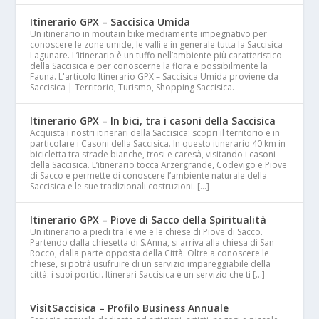
Itinerario GPX – Saccisica Umida
Un itinerario in moutain bike mediamente impegnativo per
conoscere le zone umide, le valli e in generale tutta la Saccisica
Lagunare. L’itinerario è un tuffo nell’ambiente più caratteristico
della Saccisica e per conoscerne la flora e possibilmente la
Fauna. L'articolo Itinerario GPX – Saccisica Umida proviene da
Saccisica | Territorio, Turismo, Shopping Saccisica.
Itinerario GPX – In bici, tra i casoni della Saccisica
Acquista i nostri itinerari della Saccisica: scopri il territorio e in
particolare i Casoni della Saccisica. In questo itinerario 40 km in
bicicletta tra strade bianche, trosi e caresà, visitando i casoni
della Saccisica. L’itinerario tocca Arzergrande, Codevigo e Piove
di Sacco e permette di conoscere l’ambiente naturale della
Saccisica e le sue tradizionali costruzioni. […]
Itinerario GPX – Piove di Sacco della Spiritualità
Un itinerario a piedi tra le vie e le chiese di Piove di Sacco.
Partendo dalla chiesetta di S.Anna, si arriva alla chiesa di San
Rocco, dalla parte opposta della Città. Oltre a conoscere le
chiese, si potrà usufruire di un servizio impareggiabile della
città: i suoi portici. Itinerari Saccisica è un servizio che ti […]
VisitSaccisica – Profilo Business Annuale