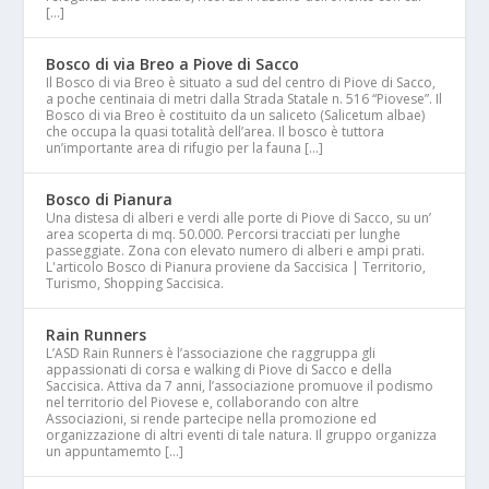
[…]
Bosco di via Breo a Piove di Sacco
Il Bosco di via Breo è situato a sud del centro di Piove di Sacco,
a poche centinaia di metri dalla Strada Statale n. 516 “Piovese”. Il
Bosco di via Breo è costituito da un saliceto (Salicetum albae)
che occupa la quasi totalità dell’area. Il bosco è tuttora
un’importante area di rifugio per la fauna […]
Bosco di Pianura
Una distesa di alberi e verdi alle porte di Piove di Sacco, su un’
area scoperta di mq. 50.000. Percorsi tracciati per lunghe
passeggiate. Zona con elevato numero di alberi e ampi prati.
L'articolo Bosco di Pianura proviene da Saccisica | Territorio,
Turismo, Shopping Saccisica.
Rain Runners
L’ASD Rain Runners è l’associazione che raggruppa gli
appassionati di corsa e walking di Piove di Sacco e della
Saccisica. Attiva da 7 anni, l’associazione promuove il podismo
nel territorio del Piovese e, collaborando con altre
Associazioni, si rende partecipe nella promozione ed
organizzazione di altri eventi di tale natura. Il gruppo organizza
un appuntamemto […]