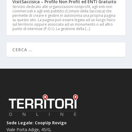
VisitSaccisica – Profilo Non Profit ed ENTI Gratuito
Servizio dedicato alle organizzazioni nonprofit, agli enti non
commerciali e agli enti pubblici (Comuni della Saccisica) che
permette di creare e gestire in autonomia una propria pagina
su questo sito. La pagina può essere legata ad un luogo fisico
sul territorio oppure associata ad un monumento o ad altro
punto di interesse (P.O.I.). La gestione della […]
Sede Legale: CoopUp Rovigo
Viale Porta Adige, 45/G,