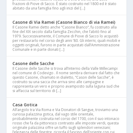
frazioni di Piove di Sacco. È stato costruito nel 1800 ed è stato
abitato da una famiglia fino agli inizi del […]
Casone di Via Ramei (Casone Bianco di via Ramei)
Il Casone Ramei detto anche “Casone Bianco“, fu costruito alla
fine del XIX secolo dalla famiglia Zecchin, che l’abitò fino al
1979. Successivamente, il Comune di Piove di Sacco lo acquistò
per restaurarlo nel corso degli anni ’80. Gli interni, quali mobili e
oggetti originali, furono in parte acquistati dall’Amministrazione
Comunale e in parte donati […]
Casone delle Sacche
Il Casone delle Sacche si trova all’interno della Valle Millecampi
nel comune di Codevigo . Il nome sembra derivare dal fatto che
questo Casone, chiamato in dialetto, “Cason delle Sacche”, è
costruito su una sacca che arriva sino alle campagne e
rappresenta un vero e proprio avamposto sulla laguna sud che
si affaccia sul territorio di […]
Casa Gotica
All’angolo tra Via Roma e Via Donatori di Sangue, troviamo una
curiosa palazzina gotica, dal vago stile orientale,
probabilmente costruita nel corso del 1700, con il suo intonaco
rosso che fa da pittoresco contrasto alle imposte verdi, questa
originale palazzina offre un tuffo sugli splendori veneziani;
l’eleganza delle finestre, ricorda il fascino dell’oriente con cui