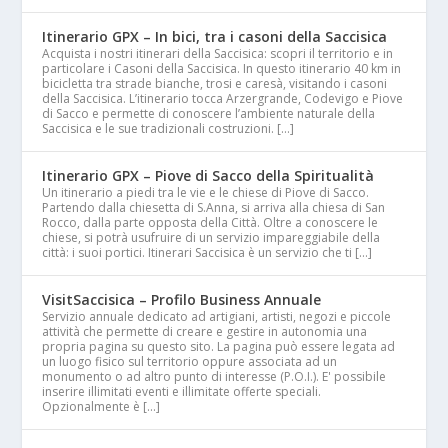
Itinerario GPX – In bici, tra i casoni della Saccisica
Acquista i nostri itinerari della Saccisica: scopri il territorio e in
particolare i Casoni della Saccisica. In questo itinerario 40 km in
bicicletta tra strade bianche, trosi e caresà, visitando i casoni
della Saccisica. L’itinerario tocca Arzergrande, Codevigo e Piove
di Sacco e permette di conoscere l’ambiente naturale della
Saccisica e le sue tradizionali costruzioni. […]
Itinerario GPX – Piove di Sacco della Spiritualità
Un itinerario a piedi tra le vie e le chiese di Piove di Sacco.
Partendo dalla chiesetta di S.Anna, si arriva alla chiesa di San
Rocco, dalla parte opposta della Città. Oltre a conoscere le
chiese, si potrà usufruire di un servizio impareggiabile della
città: i suoi portici. Itinerari Saccisica è un servizio che ti […]
VisitSaccisica – Profilo Business Annuale
Servizio annuale dedicato ad artigiani, artisti, negozi e piccole
attività che permette di creare e gestire in autonomia una
propria pagina su questo sito. La pagina può essere legata ad
un luogo fisico sul territorio oppure associata ad un
monumento o ad altro punto di interesse (P.O.I.). E' possibile
inserire illimitati eventi e illimitate offerte speciali.
Opzionalmente è […]