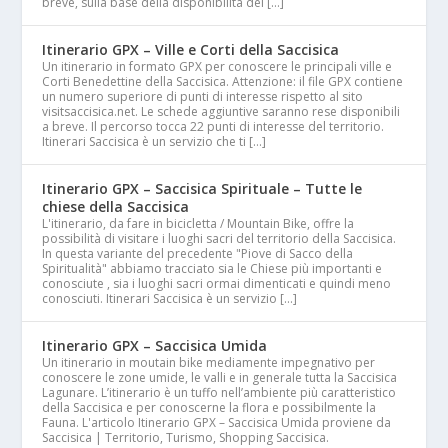
breve, sulla base della disponibilità dei […]
Itinerario GPX – Ville e Corti della Saccisica
Un itinerario in formato GPX per conoscere le principali ville e
Corti Benedettine della Saccisica. Attenzione: il file GPX contiene
un numero superiore di punti di interesse rispetto al sito
visitsaccisica.net. Le schede aggiuntive saranno rese disponibili
a breve. Il percorso tocca 22 punti di interesse del territorio.
Itinerari Saccisica è un servizio che ti […]
Itinerario GPX – Saccisica Spirituale – Tutte le
chiese della Saccisica
L'itinerario, da fare in bicicletta / Mountain Bike, offre la
possibilità di visitare i luoghi sacri del territorio della Saccisica.
In questa variante del precedente "Piove di Sacco della
Spiritualità" abbiamo tracciato sia le Chiese più importanti e
conosciute , sia i luoghi sacri ormai dimenticati e quindi meno
conosciuti. Itinerari Saccisica è un servizio […]
Itinerario GPX – Saccisica Umida
Un itinerario in moutain bike mediamente impegnativo per
conoscere le zone umide, le valli e in generale tutta la Saccisica
Lagunare. L’itinerario è un tuffo nell’ambiente più caratteristico
della Saccisica e per conoscerne la flora e possibilmente la
Fauna. L'articolo Itinerario GPX – Saccisica Umida proviene da
Saccisica | Territorio, Turismo, Shopping Saccisica.