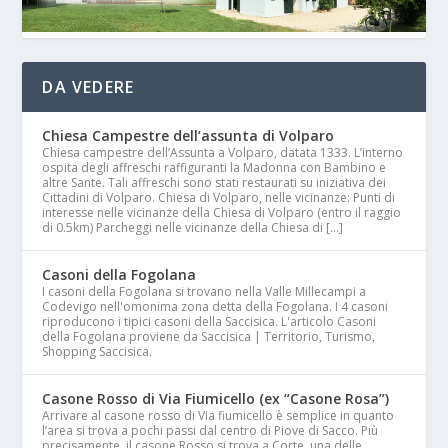
DA VEDERE
Chiesa Campestre dell’assunta di Volparo
Chiesa campestre dell’Assunta a Volparo, datata 1333. L’interno
ospita degli affreschi raffiguranti la Madonna con Bambino e
altre Sante. Tali affreschi sono stati restaurati su iniziativa dei
Cittadini di Volparo. Chiesa di Volparo, nelle vicinanze: Punti di
interesse nelle vicinanze della Chiesa di Volparo (entro il raggio
di 0.5km) Parcheggi nelle vicinanze della Chiesa di […]
Casoni della Fogolana
I casoni della Fogolana si trovano nella Valle Millecampi a
Codevigo nell'omonima zona detta della Fogolana. I 4 casoni
riproducono i tipici casoni della Saccisica. L'articolo Casoni
della Fogolana proviene da Saccisica | Territorio, Turismo,
Shopping Saccisica.
Casone Rosso di Via Fiumicello (ex “Casone Rosa”)
Arrivare al casone rosso di Via fiumicello è semplice in quanto
l’area si trova a pochi passi dal centro di Piove di Sacco. Più
precisamente, il casone Rosso si trova a Corte, una delle