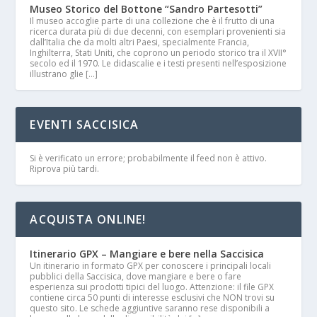
Museo Storico del Bottone “Sandro Partesotti”
Il museo accoglie parte di una collezione che è il frutto di una
ricerca durata più di due decenni, con esemplari provenienti sia
dall’Italia che da molti altri Paesi, specialmente Francia,
Inghilterra, Stati Uniti, che coprono un periodo storico tra il XVII°
secolo ed il 1970. Le didascalie e i testi presenti nell’esposizione
illustrano glie […]
EVENTI SACCISICA
Si è verificato un errore; probabilmente il feed non è attivo.
Riprova più tardi.
ACQUISTA ONLINE!
Itinerario GPX – Mangiare e bere nella Saccisica
Un itinerario in formato GPX per conoscere i principali locali
pubblici della Saccisica, dove mangiare e bere o fare
esperienza sui prodotti tipici del luogo. Attenzione: il file GPX
contiene circa 50 punti di interesse esclusivi che NON trovi su
questo sito. Le schede aggiuntive saranno rese disponibili a