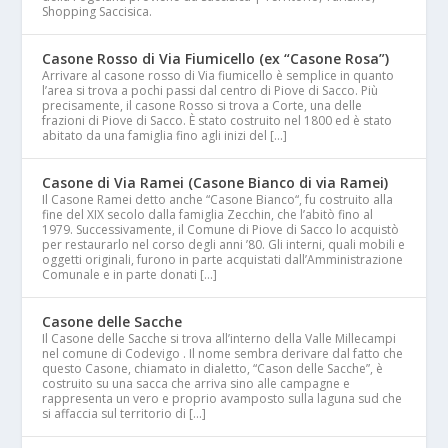
Shopping Saccisica.
Casone Rosso di Via Fiumicello (ex “Casone Rosa”)
Arrivare al casone rosso di Via fiumicello è semplice in quanto
l’area si trova a pochi passi dal centro di Piove di Sacco. Più
precisamente, il casone Rosso si trova a Corte, una delle
frazioni di Piove di Sacco. È stato costruito nel 1800 ed è stato
abitato da una famiglia fino agli inizi del […]
Casone di Via Ramei (Casone Bianco di via Ramei)
Il Casone Ramei detto anche “Casone Bianco“, fu costruito alla
fine del XIX secolo dalla famiglia Zecchin, che l’abitò fino al
1979. Successivamente, il Comune di Piove di Sacco lo acquistò
per restaurarlo nel corso degli anni ’80. Gli interni, quali mobili e
oggetti originali, furono in parte acquistati dall’Amministrazione
Comunale e in parte donati […]
Casone delle Sacche
Il Casone delle Sacche si trova all’interno della Valle Millecampi
nel comune di Codevigo . Il nome sembra derivare dal fatto che
questo Casone, chiamato in dialetto, “Cason delle Sacche”, è
costruito su una sacca che arriva sino alle campagne e
rappresenta un vero e proprio avamposto sulla laguna sud che
si affaccia sul territorio di […]