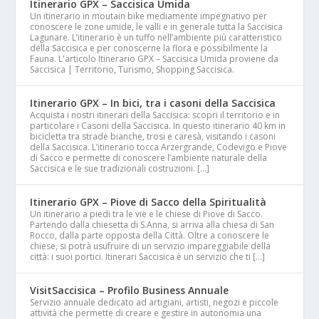
Itinerario GPX – Saccisica Umida
Un itinerario in moutain bike mediamente impegnativo per
conoscere le zone umide, le valli e in generale tutta la Saccisica
Lagunare. L’itinerario è un tuffo nell’ambiente più caratteristico
della Saccisica e per conoscerne la flora e possibilmente la
Fauna. L'articolo Itinerario GPX – Saccisica Umida proviene da
Saccisica | Territorio, Turismo, Shopping Saccisica.
Itinerario GPX – In bici, tra i casoni della Saccisica
Acquista i nostri itinerari della Saccisica: scopri il territorio e in
particolare i Casoni della Saccisica. In questo itinerario 40 km in
bicicletta tra strade bianche, trosi e caresà, visitando i casoni
della Saccisica. L’itinerario tocca Arzergrande, Codevigo e Piove
di Sacco e permette di conoscere l’ambiente naturale della
Saccisica e le sue tradizionali costruzioni. […]
Itinerario GPX – Piove di Sacco della Spiritualità
Un itinerario a piedi tra le vie e le chiese di Piove di Sacco.
Partendo dalla chiesetta di S.Anna, si arriva alla chiesa di San
Rocco, dalla parte opposta della Città. Oltre a conoscere le
chiese, si potrà usufruire di un servizio impareggiabile della
città: i suoi portici. Itinerari Saccisica è un servizio che ti […]
VisitSaccisica – Profilo Business Annuale
Servizio annuale dedicato ad artigiani, artisti, negozi e piccole
attività che permette di creare e gestire in autonomia una