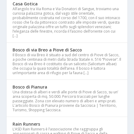
Casa Gotica
All’angolo tra Via Roma e Via Donatori di Sangue, troviamo una
curiosa palazzina gotica, dal vago stile orientale,
probabilmente costruita nel corso del 1700, con il suo intonaco
rosso che fa da pittoresco contrasto alle imposte verdi, questa
originale palazzina offre un tuffo sugli splendori veneziani;
l’eleganza delle finestre, ricorda il fascino dell’oriente con cui
[…]
Bosco di via Breo a Piove di Sacco
Il Bosco di via Breo è situato a sud del centro di Piove di Sacco,
a poche centinaia di metri dalla Strada Statale n. 516 “Piovese”. Il
Bosco di via Breo è costituito da un saliceto (Salicetum albae)
che occupa la quasi totalità dell’area. Il bosco è tuttora
un’importante area di rifugio per la fauna […]
Bosco di Pianura
Una distesa di alberi e verdi alle porte di Piove di Sacco, su un’
area scoperta di mq. 50.000. Percorsi tracciati per lunghe
passeggiate. Zona con elevato numero di alberi e ampi prati.
L'articolo Bosco di Pianura proviene da Saccisica | Territorio,
Turismo, Shopping Saccisica.
Rain Runners
L’ASD Rain Runners è l’associazione che raggruppa gli
appassionati di corsa e walking di Piove di Sacco e della