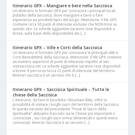
Itinerario GPX – Mangiare e bere nella Saccisica
Un itinerario in formato GPX per conoscere i principali locali
pubblici della Saccisica, dove mangiare e bere o fare
esperienza sui prodotti tipici del luogo. Attenzione: il file GPX
contiene circa 50 punti di interesse esclusivi che NON trovi su
questo sito. Le schede aggiuntive saranno rese disponibili a
breve, sulla base della disponibilità dei […]
Itinerario GPX – Ville e Corti della Saccisica
Un itinerario in formato GPX per conoscere le principali ville e
Corti Benedettine della Saccisica. Attenzione: il file GPX contiene
un numero superiore di punti di interesse rispetto al sito
visitsaccisica.net. Le schede aggiuntive saranno rese disponibili
a breve. Il percorso tocca 22 punti di interesse del territorio.
Itinerari Saccisica è un servizio che ti […]
Itinerario GPX – Saccisica Spirituale – Tutte le
chiese della Saccisica
L'itinerario, da fare in bicicletta / Mountain Bike, offre la
possibilità di visitare i luoghi sacri del territorio della Saccisica.
In questa variante del precedente "Piove di Sacco della
Spiritualità" abbiamo tracciato sia le Chiese più importanti e
conosciute , sia i luoghi sacri ormai dimenticati e quindi meno
conosciuti. Itinerari Saccisica è un servizio […]