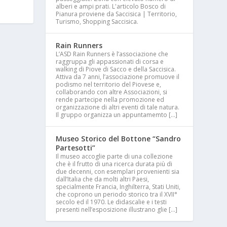
alberi e ampi prati. L'articolo Bosco di
Pianura proviene da Saccisica | Territorio,
Turismo, Shopping Saccisica.
Rain Runners
L’ASD Rain Runners è l’associazione che
raggruppa gli appassionati di corsa e
walking di Piove di Sacco e della Saccisica.
Attiva da 7 anni, l’associazione promuove il
podismo nel territorio del Piovese e,
collaborando con altre Associazioni, si
rende partecipe nella promozione ed
organizzazione di altri eventi di tale natura.
Il gruppo organizza un appuntamemto […]
Museo Storico del Bottone “Sandro
Partesotti”
Il museo accoglie parte di una collezione
che è il frutto di una ricerca durata più di
due decenni, con esemplari provenienti sia
dall’Italia che da molti altri Paesi,
specialmente Francia, Inghilterra, Stati Uniti,
che coprono un periodo storico tra il XVII°
secolo ed il 1970. Le didascalie e i testi
presenti nell’esposizione illustrano glie […]