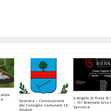
ralide
S.Angelo di Piove di
te
Saonara – Convocazione
– 15^ Biennale Arte 
del Consiglio Comunale 16
Saccisica
Giugno.