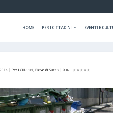
HOME
PER I CITTADINI
EVENTI E CUL
/2014
|
Per i Cittadini
,
Piove di Sacco
|
0
|