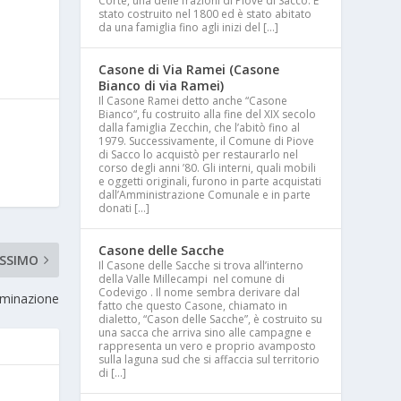
Corte, una delle frazioni di Piove di Sacco. È
stato costruito nel 1800 ed è stato abitato
da una famiglia fino agli inizi del […]
Casone di Via Ramei (Casone
Bianco di via Ramei)
Il Casone Ramei detto anche “Casone
Bianco“, fu costruito alla fine del XIX secolo
dalla famiglia Zecchin, che l’abitò fino al
1979. Successivamente, il Comune di Piove
di Sacco lo acquistò per restaurarlo nel
corso degli anni ’80. Gli interni, quali mobili
e oggetti originali, furono in parte acquistati
dall’Amministrazione Comunale e in parte
donati […]
Casone delle Sacche
SSIMO
Il Casone delle Sacche si trova all’interno
della Valle Millecampi nel comune di
Codevigo . Il nome sembra derivare dal
luminazione
fatto che questo Casone, chiamato in
dialetto, “Cason delle Sacche”, è costruito su
una sacca che arriva sino alle campagne e
rappresenta un vero e proprio avamposto
sulla laguna sud che si affaccia sul territorio
di […]