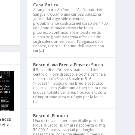
Casa Gotica
All’angolo tra Via Roma e Via Donatori di
Sangue, troviamo una curiosa palazzina
gotica, dal vago stile orientale,
probabilmente costruita nel corso del 1700,
con il suo intonaco rosso che fa da
pittoresco contrasto alle imposte verdi,
questa originale palazzina offre un tuffo
sugli splendori veneziani; l’eleganza delle
finestre, ricorda il fascino dell’oriente con
cui […]
Bosco di via Breo a Piove di Sacco
Il Bosco di via Breo è situato a sud del
centro di Piove di Sacco, a poche centinaia
di metri dalla Strada Statale n. 516
“Piovese”. Il Bosco di via Breo è costituito
da un saliceto (Salicetum albae) che occupa
la quasi totalità dell’area. Il bosco è tuttora
un’importante area di rifugio per la fauna
[…]
Bosco di Pianura
 Sacco
Una distesa di alberi e verdi alle porte di
della
Piove di Sacco, su un’ area scoperta di mq.
50.000. Percorsi tracciati per lunghe
passeggiate. Zona con elevato numero di