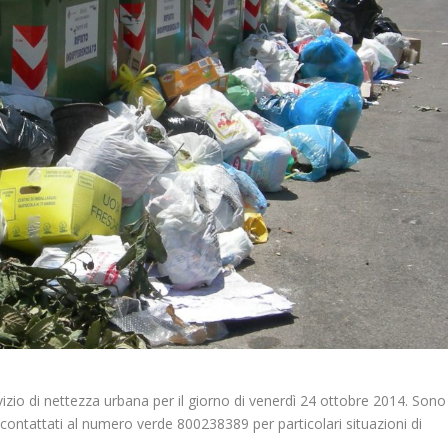
ervizio di nettezza urbana per il giorno di venerdì 24 ottobre 2014. Sono
re contattati al numero verde 800238389 per particolari situazioni di