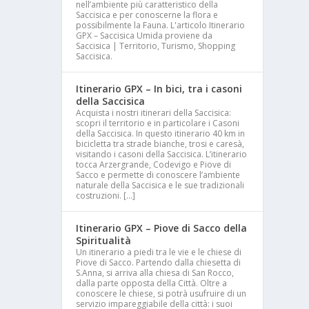
nell’ambiente più caratteristico della
Saccisica e per conoscerne la flora e
possibilmente la Fauna. L'articolo Itinerario
GPX – Saccisica Umida proviene da
Saccisica | Territorio, Turismo, Shopping
Saccisica.
Itinerario GPX – In bici, tra i casoni
della Saccisica
Acquista i nostri itinerari della Saccisica:
scopri il territorio e in particolare i Casoni
della Saccisica. In questo itinerario 40 km in
bicicletta tra strade bianche, trosi e caresà,
visitando i casoni della Saccisica. L’itinerario
tocca Arzergrande, Codevigo e Piove di
Sacco e permette di conoscere l’ambiente
naturale della Saccisica e le sue tradizionali
costruzioni. […]
Itinerario GPX – Piove di Sacco della
Spiritualità
Un itinerario a piedi tra le vie e le chiese di
Piove di Sacco. Partendo dalla chiesetta di
S.Anna, si arriva alla chiesa di San Rocco,
dalla parte opposta della Città. Oltre a
conoscere le chiese, si potrà usufruire di un
servizio impareggiabile della città: i suoi