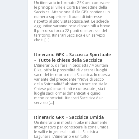
Un itinerario in formato GPX per conoscere
le principali ville e Corti Benedettine della
Saccisica. Attenzione: il file GPX contiene un
numero superiore di punti di interesse
rispetto al sito visitsaccisica.net. Le schede
aggiuntive saranno rese disponibili a breve.
Il percorso tocca 22 punti di interesse del
territorio. Itinerari Saccisica è un servizio
che ti […]
Itinerario GPX – Saccisica Spirituale
– Tutte le chiese della Saccisica
L'itinerario, da fare in bicicletta / Mountain
Bike, offre la possibilità di visitare i luoghi
sacri del territorio della Saccisica. In questa
variante del precedente "Piove di Sacco
della Spiritualità" abbiamo tracciato sia le
Chiese più importanti e conosciute , sia i
luoghi sacri ormai dimenticati e quindi
meno conosciuti. Itinerari Saccisica è un
servizio […]
Itinerario GPX – Saccisica Umida
Un itinerario in moutain bike mediamente
impegnativo per conoscere le zone umide,
le valli e in generale tutta la Saccisica
Lagunare. L’itinerario è un tuffo