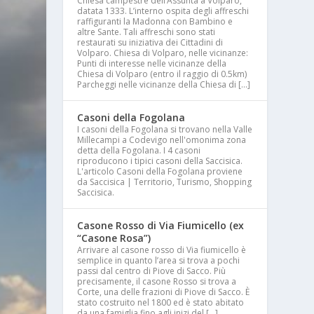
Chiesa campestre dell’Assunta a Volparo,
datata 1333. L’interno ospita degli affreschi
raffiguranti la Madonna con Bambino e
altre Sante. Tali affreschi sono stati
restaurati su iniziativa dei Cittadini di
Volparo. Chiesa di Volparo, nelle vicinanze:
Punti di interesse nelle vicinanze della
Chiesa di Volparo (entro il raggio di 0.5km)
Parcheggi nelle vicinanze della Chiesa di […]
Casoni della Fogolana
I casoni della Fogolana si trovano nella Valle
Millecampi a Codevigo nell'omonima zona
detta della Fogolana. I 4 casoni
riproducono i tipici casoni della Saccisica.
L'articolo Casoni della Fogolana proviene
da Saccisica | Territorio, Turismo, Shopping
Saccisica.
Casone Rosso di Via Fiumicello (ex
“Casone Rosa”)
Arrivare al casone rosso di Via fiumicello è
semplice in quanto l’area si trova a pochi
passi dal centro di Piove di Sacco. Più
precisamente, il casone Rosso si trova a
Corte, una delle frazioni di Piove di Sacco. È
stato costruito nel 1800 ed è stato abitato
da una famiglia fino agli inizi del […]