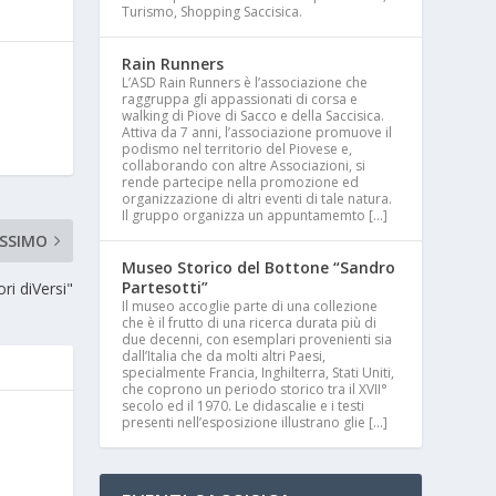
Turismo, Shopping Saccisica.
Rain Runners
L’ASD Rain Runners è l’associazione che
raggruppa gli appassionati di corsa e
walking di Piove di Sacco e della Saccisica.
Attiva da 7 anni, l’associazione promuove il
podismo nel territorio del Piovese e,
collaborando con altre Associazioni, si
rende partecipe nella promozione ed
organizzazione di altri eventi di tale natura.
Il gruppo organizza un appuntamemto […]
SSIMO
Museo Storico del Bottone “Sandro
Partesotti”
ri diVersi"
Il museo accoglie parte di una collezione
che è il frutto di una ricerca durata più di
due decenni, con esemplari provenienti sia
dall’Italia che da molti altri Paesi,
specialmente Francia, Inghilterra, Stati Uniti,
che coprono un periodo storico tra il XVII°
secolo ed il 1970. Le didascalie e i testi
presenti nell’esposizione illustrano glie […]