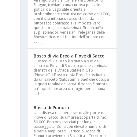
All’angolo tra Via Roma e Via Donatori di
Sangue, troviamo una curiosa palazzina
gotica, dal vago stile orientale,
probabilmente costruita nel corso del 1700,
con il suo intonaco rosso che fa da
pittoresco contrasto alle imposte verdi,
questa originale palazzina offre un tuffo
sugli splendori veneziani; l’eleganza delle
finestre, ricorda il fascino dell’oriente con
cui […]
Bosco di via Breo a Piove di Sacco
Il Bosco di via Breo è situato a sud del
centro di Piove di Sacco, a poche centinaia
di metri dalla Strada Statale n. 516
à
“Piovese”. Il Bosco di via Breo è costituito
da un saliceto (Salicetum albae) che occupa
la quasi totalità dell’area. Il bosco è tuttora
un’importante area di rifugio per la fauna
[…]
Bosco di Pianura
Una distesa di alberi e verdi alle porte di
Piove di Sacco, su un’ area scoperta di mq.
50.000. Percorsi tracciati per lunghe
passeggiate. Zona con elevato numero di
alberi e ampi prati. L'articolo Bosco di
Pianura proviene da Saccisica | Territorio,