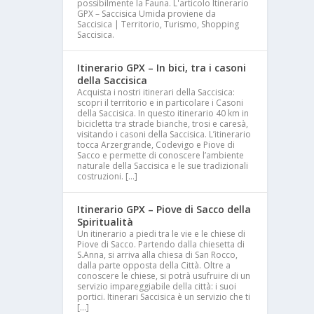
possibilmente la Fauna. L'articolo Itinerario
GPX – Saccisica Umida proviene da
Saccisica | Territorio, Turismo, Shopping
Saccisica.
Itinerario GPX – In bici, tra i casoni
della Saccisica
Acquista i nostri itinerari della Saccisica:
scopri il territorio e in particolare i Casoni
della Saccisica. In questo itinerario 40 km in
bicicletta tra strade bianche, trosi e caresà,
visitando i casoni della Saccisica. L’itinerario
tocca Arzergrande, Codevigo e Piove di
Sacco e permette di conoscere l’ambiente
naturale della Saccisica e le sue tradizionali
costruzioni. […]
Itinerario GPX – Piove di Sacco della
Spiritualità
Un itinerario a piedi tra le vie e le chiese di
Piove di Sacco. Partendo dalla chiesetta di
S.Anna, si arriva alla chiesa di San Rocco,
dalla parte opposta della Città. Oltre a
conoscere le chiese, si potrà usufruire di un
servizio impareggiabile della città: i suoi
portici. Itinerari Saccisica è un servizio che ti
[…]