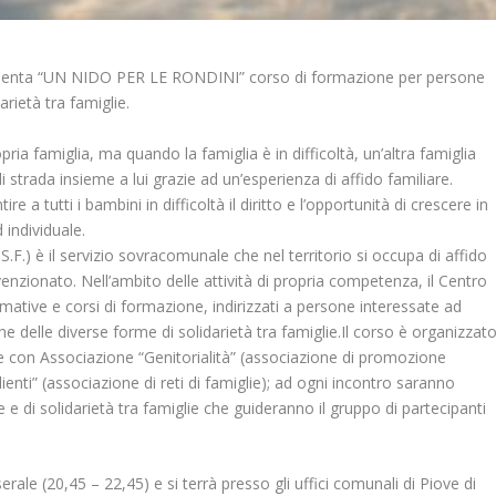
e presenta “UN NIDO PER LE RONDINI” corso di formazione per persone
arietà tra famiglie.
opria famiglia, ma quando la famiglia è in difficoltà, un’altra famiglia
 strada insieme a lui grazie ad un’esperienza di affido familiare.
e a tutti i bambini in difficoltà il diritto e l’opportunità di crescere in
 individuale.
A.S.F.) è il servizio sovracomunale che nel territorio si occupa di affido
enzionato. Nell’ambito delle attività di propria competenza, il Centro
mative e corsi di formazione, indirizzati a persone interessate ad
he delle diverse forme di solidarietà tra famiglie.Il corso è organizzat
one con Associazione “Genitorialità” (associazione di promozione
enti” (associazione di reti di famiglie); ad ogni incontro saranno
re e di solidarietà tra famiglie che guideranno il gruppo di partecipanti
serale (20,45 – 22,45) e si terrà presso gli uffici comunali di Piove di