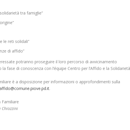
olidarietà tra famiglie”
origine”
le reti solidali”
ze di affido”
eressate potranno proseguire il loro percorso di avvicinamento
do la fase di conoscenza con l’équipe Centro per l’Affido e la Solidariet
amiliare è a disposizione per informazioni o approfondimenti sulla
affido@comune.piove.pd.it
.
à Familiare
 Chiozzini