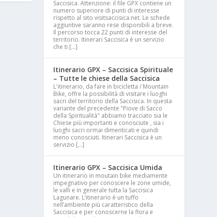
Saccisica. Attenzione: il file GPX contiene un
numero superiore di punti di interesse
rispetto al sito visitsaccisica.net. Le schede
aggiuntive saranno rese disponibili a breve.
Il percorso tocca 22 punti di interesse del
territorio. Itinerari Saccisica è un servizio
che ti […]
Itinerario GPX – Saccisica Spirituale
– Tutte le chiese della Saccisica
L'itinerario, da fare in bicicletta / Mountain
Bike, offre la possibilità di visitare i luoghi
sacri del territorio della Saccisica. In questa
variante del precedente "Piove di Sacco
della Spiritualità" abbiamo tracciato sia le
Chiese più importanti e conosciute , sia i
luoghi sacri ormai dimenticati e quindi
meno conosciuti. Itinerari Saccisica è un
servizio […]
Itinerario GPX – Saccisica Umida
Un itinerario in moutain bike mediamente
impegnativo per conoscere le zone umide,
le valli e in generale tutta la Saccisica
Lagunare. L’itinerario è un tuffo
nell’ambiente più caratteristico della
Saccisica e per conoscerne la flora e