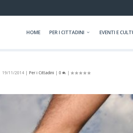
HOME
PER I CITTADINI
EVENTI E CUL
|
19/11/2014
|
Per i Cittadini
|
0
|