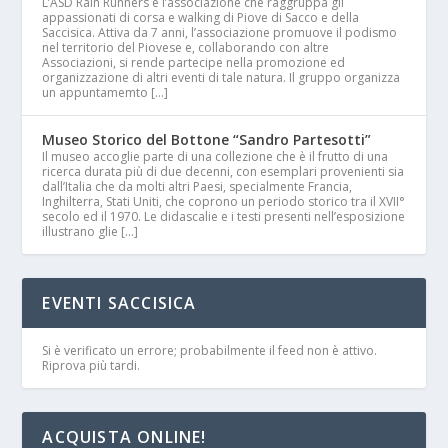
L’ASD Rain Runners è l’associazione che raggruppa gli
appassionati di corsa e walking di Piove di Sacco e della
Saccisica. Attiva da 7 anni, l’associazione promuove il podismo
nel territorio del Piovese e, collaborando con altre
Associazioni, si rende partecipe nella promozione ed
organizzazione di altri eventi di tale natura. Il gruppo organizza
un appuntamemto […]
Museo Storico del Bottone “Sandro Partesotti”
Il museo accoglie parte di una collezione che è il frutto di una
ricerca durata più di due decenni, con esemplari provenienti sia
dall’Italia che da molti altri Paesi, specialmente Francia,
Inghilterra, Stati Uniti, che coprono un periodo storico tra il XVII°
secolo ed il 1970. Le didascalie e i testi presenti nell’esposizione
illustrano glie […]
EVENTI SACCISICA
Si è verificato un errore; probabilmente il feed non è attivo.
Riprova più tardi.
ACQUISTA ONLINE!