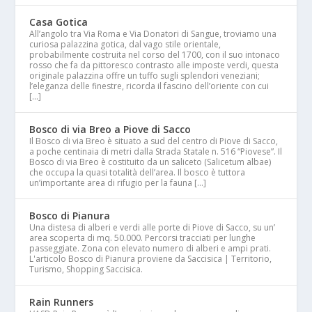
Casa Gotica
All’angolo tra Via Roma e Via Donatori di Sangue, troviamo una
curiosa palazzina gotica, dal vago stile orientale,
probabilmente costruita nel corso del 1700, con il suo intonaco
rosso che fa da pittoresco contrasto alle imposte verdi, questa
originale palazzina offre un tuffo sugli splendori veneziani;
l’eleganza delle finestre, ricorda il fascino dell’oriente con cui
[…]
Bosco di via Breo a Piove di Sacco
Il Bosco di via Breo è situato a sud del centro di Piove di Sacco,
a poche centinaia di metri dalla Strada Statale n. 516 “Piovese”. Il
Bosco di via Breo è costituito da un saliceto (Salicetum albae)
che occupa la quasi totalità dell’area. Il bosco è tuttora
un’importante area di rifugio per la fauna […]
Bosco di Pianura
Una distesa di alberi e verdi alle porte di Piove di Sacco, su un’
area scoperta di mq. 50.000. Percorsi tracciati per lunghe
passeggiate. Zona con elevato numero di alberi e ampi prati.
L'articolo Bosco di Pianura proviene da Saccisica | Territorio,
Turismo, Shopping Saccisica.
Rain Runners