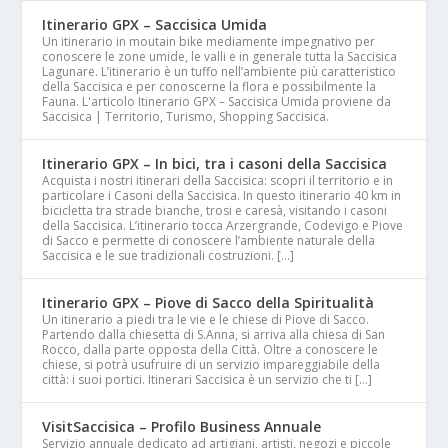
Itinerario GPX – Saccisica Umida
Un itinerario in moutain bike mediamente impegnativo per
conoscere le zone umide, le valli e in generale tutta la Saccisica
Lagunare. L’itinerario è un tuffo nell’ambiente più caratteristico
della Saccisica e per conoscerne la flora e possibilmente la
Fauna. L'articolo Itinerario GPX – Saccisica Umida proviene da
Saccisica | Territorio, Turismo, Shopping Saccisica.
Itinerario GPX – In bici, tra i casoni della Saccisica
Acquista i nostri itinerari della Saccisica: scopri il territorio e in
particolare i Casoni della Saccisica. In questo itinerario 40 km in
bicicletta tra strade bianche, trosi e caresà, visitando i casoni
della Saccisica. L’itinerario tocca Arzergrande, Codevigo e Piove
di Sacco e permette di conoscere l’ambiente naturale della
Saccisica e le sue tradizionali costruzioni. […]
Itinerario GPX – Piove di Sacco della Spiritualità
Un itinerario a piedi tra le vie e le chiese di Piove di Sacco.
Partendo dalla chiesetta di S.Anna, si arriva alla chiesa di San
Rocco, dalla parte opposta della Città. Oltre a conoscere le
chiese, si potrà usufruire di un servizio impareggiabile della
città: i suoi portici. Itinerari Saccisica è un servizio che ti […]
VisitSaccisica – Profilo Business Annuale
Servizio annuale dedicato ad artigiani, artisti, negozi e piccole