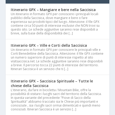
Itinerario GPX – Mangiare e bere nella Saccisica
Un itinerario in formato GPX per conoscere i principali locali
pubblici della Saccisica, dove mangiare e bere o fare
esperienza sui prodotti tipici del luogo. Attenzione: il file GPX
contiene circa 50 punti di interesse esclusivi che NON trovi su
questo sito. Le schede aggiuntive saranno rese disponibili a
breve, sulla base della disponibilità dei […]
Itinerario GPX – Ville e Corti della Saccisica
Un itinerario in formato GPX per conoscere le principali ville e
Corti Benedettine della Saccisica. Attenzione: il file GPX contiene
un numero superiore di punti di interesse rispetto al sito
visitsaccisica.net. Le schede aggiuntive saranno rese disponibili
a breve. Il percorso tocca 22 punti di interesse del territorio.
Itinerari Saccisica è un servizio che ti […]
Itinerario GPX – Saccisica Spirituale – Tutte le
chiese della Saccisica
L'itinerario, da fare in bicicletta / Mountain Bike, offre la
possibilità di visitare i luoghi sacri del territorio della Saccisica.
In questa variante del precedente "Piove di Sacco della
Spiritualità" abbiamo tracciato sia le Chiese più importanti e
conosciute , sia i luoghi sacri ormai dimenticati e quindi meno
conosciuti. Itinerari Saccisica è un servizio […]