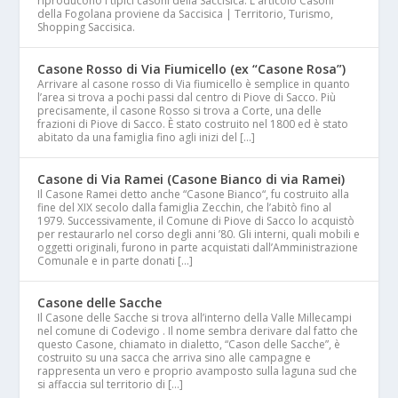
riproducono i tipici casoni della Saccisica. L'articolo Casoni
della Fogolana proviene da Saccisica | Territorio, Turismo,
Shopping Saccisica.
Casone Rosso di Via Fiumicello (ex “Casone Rosa”)
Arrivare al casone rosso di Via fiumicello è semplice in quanto
l’area si trova a pochi passi dal centro di Piove di Sacco. Più
precisamente, il casone Rosso si trova a Corte, una delle
frazioni di Piove di Sacco. È stato costruito nel 1800 ed è stato
abitato da una famiglia fino agli inizi del […]
Casone di Via Ramei (Casone Bianco di via Ramei)
Il Casone Ramei detto anche “Casone Bianco“, fu costruito alla
fine del XIX secolo dalla famiglia Zecchin, che l’abitò fino al
1979. Successivamente, il Comune di Piove di Sacco lo acquistò
per restaurarlo nel corso degli anni ’80. Gli interni, quali mobili e
oggetti originali, furono in parte acquistati dall’Amministrazione
Comunale e in parte donati […]
Casone delle Sacche
Il Casone delle Sacche si trova all’interno della Valle Millecampi
nel comune di Codevigo . Il nome sembra derivare dal fatto che
questo Casone, chiamato in dialetto, “Cason delle Sacche”, è
costruito su una sacca che arriva sino alle campagne e
rappresenta un vero e proprio avamposto sulla laguna sud che
si affaccia sul territorio di […]