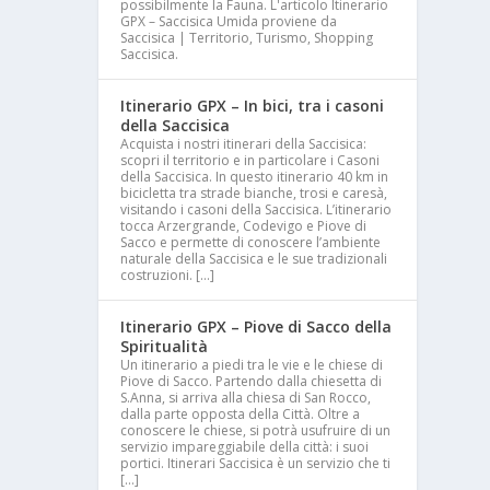
possibilmente la Fauna. L'articolo Itinerario
GPX – Saccisica Umida proviene da
Saccisica | Territorio, Turismo, Shopping
Saccisica.
Itinerario GPX – In bici, tra i casoni
della Saccisica
Acquista i nostri itinerari della Saccisica:
scopri il territorio e in particolare i Casoni
della Saccisica. In questo itinerario 40 km in
bicicletta tra strade bianche, trosi e caresà,
visitando i casoni della Saccisica. L’itinerario
tocca Arzergrande, Codevigo e Piove di
Sacco e permette di conoscere l’ambiente
naturale della Saccisica e le sue tradizionali
costruzioni. […]
Itinerario GPX – Piove di Sacco della
Spiritualità
Un itinerario a piedi tra le vie e le chiese di
Piove di Sacco. Partendo dalla chiesetta di
S.Anna, si arriva alla chiesa di San Rocco,
dalla parte opposta della Città. Oltre a
conoscere le chiese, si potrà usufruire di un
servizio impareggiabile della città: i suoi
portici. Itinerari Saccisica è un servizio che ti
[…]