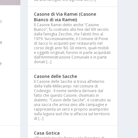
Casone di Via Ramei (Casone
Bianco di via Ramei)
o
Il Casone Ramei detto anche “Casone
Bianco“, fu costruito alla fine del XIX secolo
dalla famiglia Zecchin, che l’abitò fino al
1979. Successivamente, il Comune di Piove
a
di Sacco lo acquistò per restaurarlo nel
corso degli anni ’80. Gli interni, quali mobili
e oggetti originali, furono in parte acquistati
dall’Amministrazione Comunale e in parte
donati […]
e
Casone delle Sacche
Il Casone delle Sacche si trova all’interno
della Valle Millecampi nel comune di
Codevigo . Il nome sembra derivare dal
fatto che questo Casone, chiamato in
dialetto, “Cason delle Sacche”, è costruito su
una sacca che arriva sino alle campagne e
rappresenta un vero e proprio avamposto
sulla laguna sud che si affaccia sul territorio
di […]
Casa Gotica