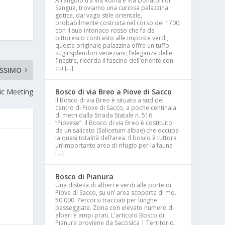
All’angolo tra Via Roma e Via Donatori di
Sangue, troviamo una curiosa palazzina
gotica, dal vago stile orientale,
probabilmente costruita nel corso del 1700,
con il suo intonaco rosso che fa da
pittoresco contrasto alle imposte verdi,
questa originale palazzina offre un tuffo
sugli splendori veneziani; l’eleganza delle
finestre, ricorda il fascino dell’oriente con
cui […]
SSIMO
Bosco di via Breo a Piove di Sacco
ic Meeting
Il Bosco di via Breo è situato a sud del
centro di Piove di Sacco, a poche centinaia
di metri dalla Strada Statale n. 516
“Piovese”. Il Bosco di via Breo è costituito
da un saliceto (Salicetum albae) che occupa
la quasi totalità dell’area. Il bosco è tuttora
un’importante area di rifugio per la fauna
[…]
Bosco di Pianura
Una distesa di alberi e verdi alle porte di
Piove di Sacco, su un’ area scoperta di mq.
50.000. Percorsi tracciati per lunghe
passeggiate. Zona con elevato numero di
alberi e ampi prati. L'articolo Bosco di
Pianura proviene da Saccisica | Territorio,