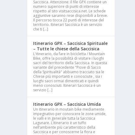
Saccisica. Attenzione: il file GPX contiene un
numero superiore di punti di interesse
rispetto al sito visitsaccisica.net. Le schede
aggiuntive saranno rese disponibili a breve.
Il percorso tocca 22 punti di interesse del
territorio. Itinerari Saccisica è un servizio
che ti […]
Itinerario GPX – Saccisica Spirituale
– Tutte le chiese della Saccisica
L'itinerario, da fare in bicicletta / Mountain
Bike, offre la possibilità di visitare i luoghi
sacri del territorio della Saccisica. In questa
variante del precedente "Piove di Sacco
della Spiritualità" abbiamo tracciato sia le
Chiese più importanti e conosciute , sia i
luoghi sacri ormai dimenticati e quindi
meno conosciuti. Itinerari Saccisica è un
servizio […]
Itinerario GPX – Saccisica Umida
Un itinerario in moutain bike mediamente
impegnativo per conoscere le zone umide,
le valli e in generale tutta la Saccisica
Lagunare. L’itinerario è un tuffo
nell’ambiente più caratteristico della
Saccisica e per conoscerne la flora e