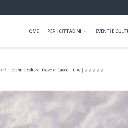
HOME
PER I CITTADINI
EVENTI E CUL
2015
|
Eventi e cultura
,
Piove di Sacco
|
0
|