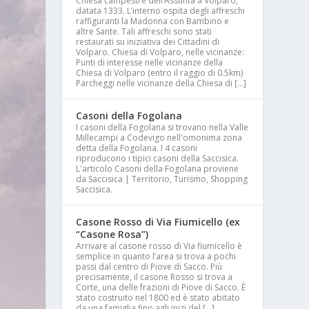
Chiesa campestre dell’Assunta a Volparo,
datata 1333. L’interno ospita degli affreschi
raffiguranti la Madonna con Bambino e
altre Sante. Tali affreschi sono stati
restaurati su iniziativa dei Cittadini di
Volparo. Chiesa di Volparo, nelle vicinanze:
Punti di interesse nelle vicinanze della
Chiesa di Volparo (entro il raggio di 0.5km)
Parcheggi nelle vicinanze della Chiesa di […]
Casoni della Fogolana
I casoni della Fogolana si trovano nella Valle
Millecampi a Codevigo nell'omonima zona
detta della Fogolana. I 4 casoni
riproducono i tipici casoni della Saccisica.
L'articolo Casoni della Fogolana proviene
da Saccisica | Territorio, Turismo, Shopping
Saccisica.
Casone Rosso di Via Fiumicello (ex
“Casone Rosa”)
Arrivare al casone rosso di Via fiumicello è
semplice in quanto l’area si trova a pochi
passi dal centro di Piove di Sacco. Più
precisamente, il casone Rosso si trova a
Corte, una delle frazioni di Piove di Sacco. È
stato costruito nel 1800 ed è stato abitato
da una famiglia fino agli inizi del […]