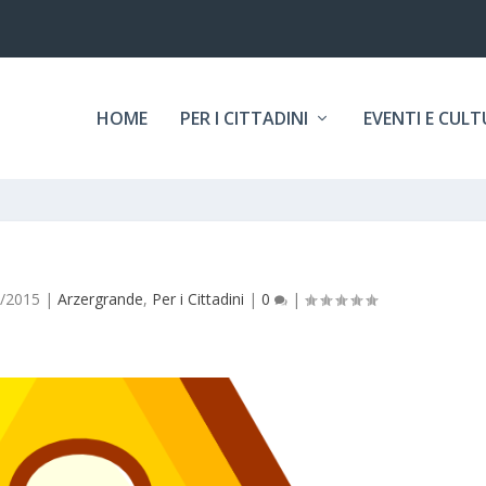
HOME
PER I CITTADINI
EVENTI E CUL
3/2015
|
Arzergrande
,
Per i Cittadini
|
0
|