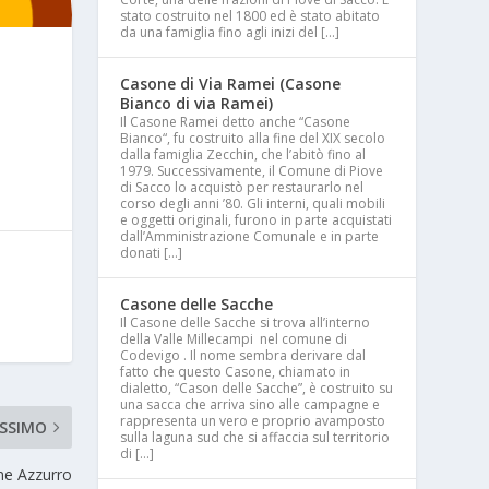
stato costruito nel 1800 ed è stato abitato
da una famiglia fino agli inizi del […]
Casone di Via Ramei (Casone
Bianco di via Ramei)
Il Casone Ramei detto anche “Casone
Bianco“, fu costruito alla fine del XIX secolo
dalla famiglia Zecchin, che l’abitò fino al
1979. Successivamente, il Comune di Piove
di Sacco lo acquistò per restaurarlo nel
corso degli anni ’80. Gli interni, quali mobili
e oggetti originali, furono in parte acquistati
dall’Amministrazione Comunale e in parte
donati […]
Casone delle Sacche
Il Casone delle Sacche si trova all’interno
della Valle Millecampi nel comune di
Codevigo . Il nome sembra derivare dal
fatto che questo Casone, chiamato in
dialetto, “Cason delle Sacche”, è costruito su
una sacca che arriva sino alle campagne e
rappresenta un vero e proprio avamposto
SSIMO
sulla laguna sud che si affaccia sul territorio
di […]
ne Azzurro