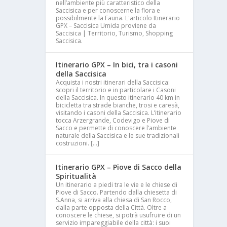
nell’ambiente più caratteristico della
Saccisica e per conoscerne la flora e
possibilmente la Fauna. L'articolo Itinerario
GPX – Saccisica Umida proviene da
Saccisica | Territorio, Turismo, Shopping
Saccisica.
Itinerario GPX – In bici, tra i casoni
della Saccisica
Acquista i nostri itinerari della Saccisica:
scopri il territorio e in particolare i Casoni
della Saccisica. In questo itinerario 40 km in
bicicletta tra strade bianche, trosi e caresà,
visitando i casoni della Saccisica. L’itinerario
tocca Arzergrande, Codevigo e Piove di
Sacco e permette di conoscere l’ambiente
naturale della Saccisica e le sue tradizionali
costruzioni. […]
Itinerario GPX – Piove di Sacco della
Spiritualità
Un itinerario a piedi tra le vie e le chiese di
Piove di Sacco. Partendo dalla chiesetta di
S.Anna, si arriva alla chiesa di San Rocco,
dalla parte opposta della Città. Oltre a
conoscere le chiese, si potrà usufruire di un
servizio impareggiabile della città: i suoi