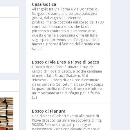
Casa Gotica
All’angolo tra Via Roma e Via Donatori di
Sangue, troviamo una curiosa palazzina
gotica, dal vago stile orientale,
probabilmente costruita nel corso del 1700,
con il suo intonaco rosso che fa da
pittoresco contrasto alle imposte verdi,
questa originale palazzina offre un tuffo
sugli splendori veneziani; l’eleganza delle
finestre, ricorda il fascino dell’oriente con
cui […]
Bosco di via Breo a Piove di Sacco
Il Bosco di via Breo è situato a sud del
centro di Piove di Sacco, a poche centinaia
di metri dalla Strada Statale n. 516
“Piovese”. Il Bosco di via Breo è costituito
da un saliceto (Salicetum albae) che occupa
la quasi totalità dell’area. Il bosco è tuttora
un’importante area di rifugio per la fauna
[…]
Bosco di Pianura
Una distesa di alberi e verdi alle porte di
Piove di Sacco, su un’ area scoperta di mq.
50.000. Percorsi tracciati per lunghe
passeggiate. Zona con elevato numero di