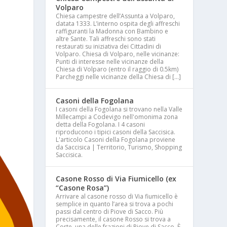
Volparo
Chiesa campestre dell’Assunta a Volparo,
datata 1333. L’interno ospita degli affreschi
raffiguranti la Madonna con Bambino e
altre Sante. Tali affreschi sono stati
restaurati su iniziativa dei Cittadini di
Volparo. Chiesa di Volparo, nelle vicinanze:
Punti di interesse nelle vicinanze della
Chiesa di Volparo (entro il raggio di 0.5km)
Parcheggi nelle vicinanze della Chiesa di […]
Casoni della Fogolana
I casoni della Fogolana si trovano nella Valle
Millecampi a Codevigo nell'omonima zona
detta della Fogolana. I 4 casoni
riproducono i tipici casoni della Saccisica.
L'articolo Casoni della Fogolana proviene
da Saccisica | Territorio, Turismo, Shopping
Saccisica.
Casone Rosso di Via Fiumicello (ex
“Casone Rosa”)
Arrivare al casone rosso di Via fiumicello è
semplice in quanto l’area si trova a pochi
passi dal centro di Piove di Sacco. Più
precisamente, il casone Rosso si trova a
Corte, una delle frazioni di Piove di Sacco. È