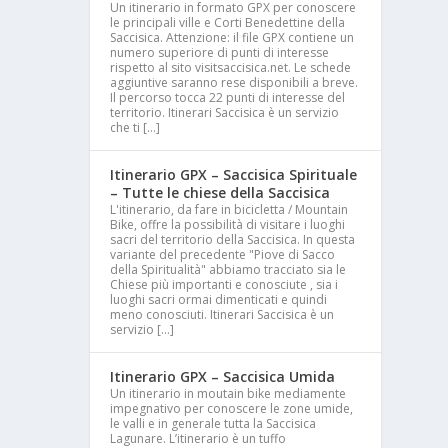
Un itinerario in formato GPX per conoscere
le principali ville e Corti Benedettine della
Saccisica. Attenzione: il file GPX contiene un
numero superiore di punti di interesse
rispetto al sito visitsaccisica.net. Le schede
aggiuntive saranno rese disponibili a breve.
Il percorso tocca 22 punti di interesse del
territorio. Itinerari Saccisica è un servizio
che ti […]
Itinerario GPX – Saccisica Spirituale
– Tutte le chiese della Saccisica
L'itinerario, da fare in bicicletta / Mountain
Bike, offre la possibilità di visitare i luoghi
sacri del territorio della Saccisica. In questa
variante del precedente "Piove di Sacco
della Spiritualità" abbiamo tracciato sia le
Chiese più importanti e conosciute , sia i
luoghi sacri ormai dimenticati e quindi
meno conosciuti. Itinerari Saccisica è un
servizio […]
Itinerario GPX – Saccisica Umida
Un itinerario in moutain bike mediamente
impegnativo per conoscere le zone umide,
le valli e in generale tutta la Saccisica
Lagunare. L’itinerario è un tuffo