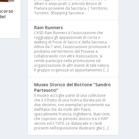
alberi e ampi prati. L'articolo Bosco di
Pianura proviene da Saccisica | Territorio,
ncorso
Turismo, Shopping Saccisica.
del
Rain Runners
L’ASD Rain Runners è l’associazione che
raggruppa gli appassionati di corsa e
walking di Piove di Sacco e della Saccisica.
Attiva da 7 anni, l’associazione promuove il
podismo nel territorio del Piovese e,
collaborando con altre Associazioni, si
rende partecipe nella promozione ed
organizzazione di altri eventi di tale natura.
Il gruppo organizza un appuntamemto […]
Museo Storico del Bottone “Sandro
Partesotti”
Il museo accoglie parte di una collezione
che è il frutto di una ricerca durata più di
due decenni, con esemplari provenienti sia
dall’Italia che da molti altri Paesi,
specialmente Francia, Inghilterra, Stati Uniti,
che coprono un periodo storico tra il XVII°
secolo ed il 1970. Le didascalie e i testi
presenti nell’esposizione illustrano glie […]