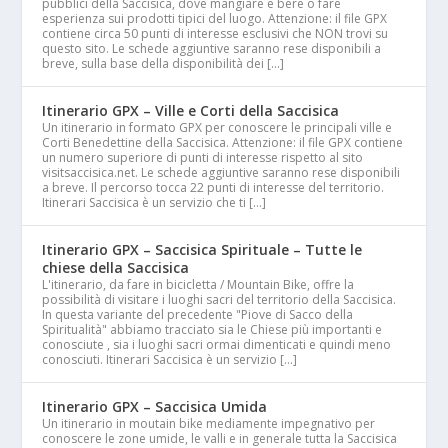
pubblici della Saccisica, dove mangiare e bere o fare
esperienza sui prodotti tipici del luogo. Attenzione: il file GPX
contiene circa 50 punti di interesse esclusivi che NON trovi su
questo sito. Le schede aggiuntive saranno rese disponibili a
breve, sulla base della disponibilità dei […]
Itinerario GPX – Ville e Corti della Saccisica
Un itinerario in formato GPX per conoscere le principali ville e
Corti Benedettine della Saccisica. Attenzione: il file GPX contiene
un numero superiore di punti di interesse rispetto al sito
visitsaccisica.net. Le schede aggiuntive saranno rese disponibili
a breve. Il percorso tocca 22 punti di interesse del territorio.
Itinerari Saccisica è un servizio che ti […]
Itinerario GPX – Saccisica Spirituale – Tutte le
chiese della Saccisica
L'itinerario, da fare in bicicletta / Mountain Bike, offre la
possibilità di visitare i luoghi sacri del territorio della Saccisica.
In questa variante del precedente "Piove di Sacco della
Spiritualità" abbiamo tracciato sia le Chiese più importanti e
conosciute , sia i luoghi sacri ormai dimenticati e quindi meno
conosciuti. Itinerari Saccisica è un servizio […]
Itinerario GPX – Saccisica Umida
Un itinerario in moutain bike mediamente impegnativo per
conoscere le zone umide, le valli e in generale tutta la Saccisica