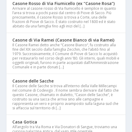
Casone Rosso di Via Fiumicello (ex “Casone Rosa”)
Arrivare al casone rosso di Via fiumicello è semplice in quanto
l’area si trova a pochi passi dal centro di Piove di Sacco. Più
precisamente, il casone Rosso si trova a Corte, una delle
frazioni di Piove di Sacco. È stato costruito nel 1800 ed è stato
abitato da una famiglia fino agli inizi del […]
Casone di Via Ramei (Casone Bianco di via Ramei)
Il Casone Ramei detto anche “Casone Bianco“, fu costruito alla
fine del XIX secolo dalla famiglia Zecchin, che l’abitò fino al
1979. Successivamente, il Comune di Piove di Sacco lo acquistò
per restaurarlo nel corso degli anni ’80. Gli interni, quali mobili e
oggetti originali, furono in parte acquistati dall’Amministrazione
Comunale e in parte donati […]
Casone delle Sacche
Il Casone delle Sacche si trova all’interno della Valle Millecampi
nel comune di Codevigo . Il nome sembra derivare dal fatto che
questo Casone, chiamato in dialetto, “Cason delle Sacche”, è
costruito su una sacca che arriva sino alle campagne e
rappresenta un vero e proprio avamposto sulla laguna sud che
si affaccia sul territorio di […]
Casa Gotica
All’angolo tra Via Roma e Via Donatori di Sangue, troviamo una
curiosa palazzina gotica, dal vago stile orientale,