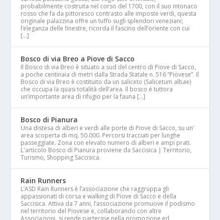
probabilmente costruita nel corso del 1700, con il suo intonaco
rosso che fa da pittoresco contrasto alle imposte verdi, questa
originale palazzina offre un tuffo sugli splendori veneziani;
l’eleganza delle finestre, ricorda il fascino dell’oriente con cui
[…]
Bosco di via Breo a Piove di Sacco
Il Bosco di via Breo è situato a sud del centro di Piove di Sacco,
a poche centinaia di metri dalla Strada Statale n. 516 “Piovese”. Il
Bosco di via Breo è costituito da un saliceto (Salicetum albae)
che occupa la quasi totalità dell’area. Il bosco è tuttora
un’importante area di rifugio per la fauna […]
Bosco di Pianura
Una distesa di alberi e verdi alle porte di Piove di Sacco, su un’
area scoperta di mq. 50.000. Percorsi tracciati per lunghe
passeggiate. Zona con elevato numero di alberi e ampi prati.
L'articolo Bosco di Pianura proviene da Saccisica | Territorio,
Turismo, Shopping Saccisica.
Rain Runners
L’ASD Rain Runners è l’associazione che raggruppa gli
appassionati di corsa e walking di Piove di Sacco e della
Saccisica. Attiva da 7 anni, l’associazione promuove il podismo
nel territorio del Piovese e, collaborando con altre
Associazioni, si rende partecipe nella promozione ed