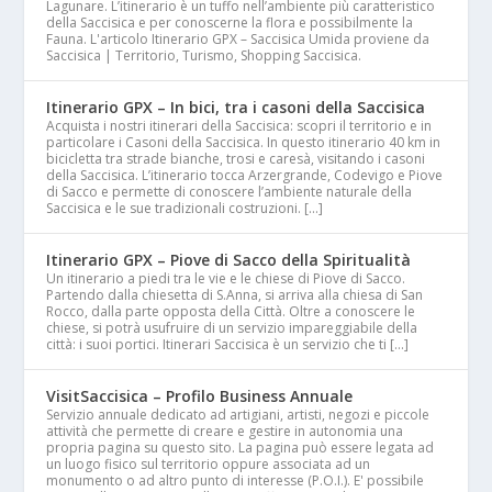
Lagunare. L’itinerario è un tuffo nell’ambiente più caratteristico
della Saccisica e per conoscerne la flora e possibilmente la
Fauna. L'articolo Itinerario GPX – Saccisica Umida proviene da
Saccisica | Territorio, Turismo, Shopping Saccisica.
Itinerario GPX – In bici, tra i casoni della Saccisica
Acquista i nostri itinerari della Saccisica: scopri il territorio e in
particolare i Casoni della Saccisica. In questo itinerario 40 km in
bicicletta tra strade bianche, trosi e caresà, visitando i casoni
della Saccisica. L’itinerario tocca Arzergrande, Codevigo e Piove
di Sacco e permette di conoscere l’ambiente naturale della
Saccisica e le sue tradizionali costruzioni. […]
Itinerario GPX – Piove di Sacco della Spiritualità
Un itinerario a piedi tra le vie e le chiese di Piove di Sacco.
Partendo dalla chiesetta di S.Anna, si arriva alla chiesa di San
Rocco, dalla parte opposta della Città. Oltre a conoscere le
chiese, si potrà usufruire di un servizio impareggiabile della
città: i suoi portici. Itinerari Saccisica è un servizio che ti […]
VisitSaccisica – Profilo Business Annuale
Servizio annuale dedicato ad artigiani, artisti, negozi e piccole
attività che permette di creare e gestire in autonomia una
propria pagina su questo sito. La pagina può essere legata ad
un luogo fisico sul territorio oppure associata ad un
monumento o ad altro punto di interesse (P.O.I.). E' possibile