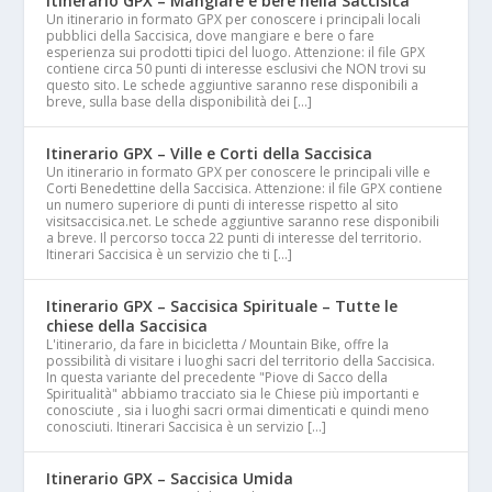
Itinerario GPX – Mangiare e bere nella Saccisica
Un itinerario in formato GPX per conoscere i principali locali
pubblici della Saccisica, dove mangiare e bere o fare
esperienza sui prodotti tipici del luogo. Attenzione: il file GPX
contiene circa 50 punti di interesse esclusivi che NON trovi su
questo sito. Le schede aggiuntive saranno rese disponibili a
breve, sulla base della disponibilità dei […]
Itinerario GPX – Ville e Corti della Saccisica
Un itinerario in formato GPX per conoscere le principali ville e
Corti Benedettine della Saccisica. Attenzione: il file GPX contiene
un numero superiore di punti di interesse rispetto al sito
visitsaccisica.net. Le schede aggiuntive saranno rese disponibili
a breve. Il percorso tocca 22 punti di interesse del territorio.
Itinerari Saccisica è un servizio che ti […]
Itinerario GPX – Saccisica Spirituale – Tutte le
chiese della Saccisica
L'itinerario, da fare in bicicletta / Mountain Bike, offre la
possibilità di visitare i luoghi sacri del territorio della Saccisica.
In questa variante del precedente "Piove di Sacco della
Spiritualità" abbiamo tracciato sia le Chiese più importanti e
conosciute , sia i luoghi sacri ormai dimenticati e quindi meno
conosciuti. Itinerari Saccisica è un servizio […]
Itinerario GPX – Saccisica Umida