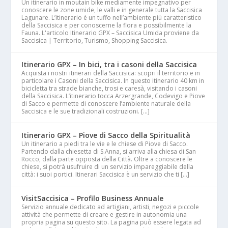
Un itinerario in moutain bike mediamente impegnativo per
conoscere le zone umide, le valli e in generale tutta la Saccisica
Lagunare. L’itinerario è un tuffo nell’ambiente più caratteristico
della Saccisica e per conoscerne la flora e possibilmente la
Fauna. L'articolo Itinerario GPX – Saccisica Umida proviene da
Saccisica | Territorio, Turismo, Shopping Saccisica.
Itinerario GPX – In bici, tra i casoni della Saccisica
Acquista i nostri itinerari della Saccisica: scopri il territorio e in
particolare i Casoni della Saccisica. In questo itinerario 40 km in
bicicletta tra strade bianche, trosi e caresà, visitando i casoni
della Saccisica. L’itinerario tocca Arzergrande, Codevigo e Piove
di Sacco e permette di conoscere l’ambiente naturale della
Saccisica e le sue tradizionali costruzioni. […]
Itinerario GPX – Piove di Sacco della Spiritualità
Un itinerario a piedi tra le vie e le chiese di Piove di Sacco.
Partendo dalla chiesetta di S.Anna, si arriva alla chiesa di San
Rocco, dalla parte opposta della Città. Oltre a conoscere le
chiese, si potrà usufruire di un servizio impareggiabile della
città: i suoi portici. Itinerari Saccisica è un servizio che ti […]
VisitSaccisica – Profilo Business Annuale
Servizio annuale dedicato ad artigiani, artisti, negozi e piccole
attività che permette di creare e gestire in autonomia una
propria pagina su questo sito. La pagina può essere legata ad