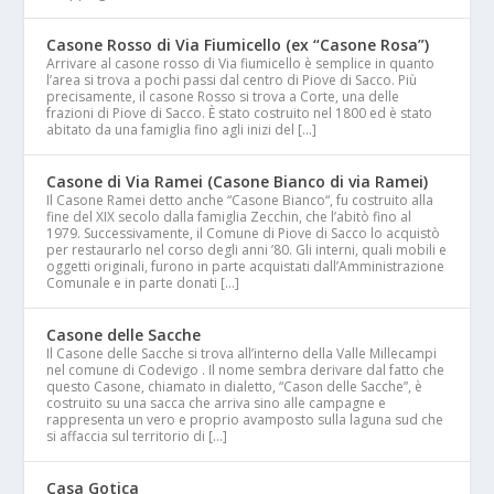
Casone Rosso di Via Fiumicello (ex “Casone Rosa”)
Arrivare al casone rosso di Via fiumicello è semplice in quanto
l’area si trova a pochi passi dal centro di Piove di Sacco. Più
precisamente, il casone Rosso si trova a Corte, una delle
frazioni di Piove di Sacco. È stato costruito nel 1800 ed è stato
abitato da una famiglia fino agli inizi del […]
Casone di Via Ramei (Casone Bianco di via Ramei)
Il Casone Ramei detto anche “Casone Bianco“, fu costruito alla
fine del XIX secolo dalla famiglia Zecchin, che l’abitò fino al
1979. Successivamente, il Comune di Piove di Sacco lo acquistò
per restaurarlo nel corso degli anni ’80. Gli interni, quali mobili e
oggetti originali, furono in parte acquistati dall’Amministrazione
Comunale e in parte donati […]
Casone delle Sacche
Il Casone delle Sacche si trova all’interno della Valle Millecampi
nel comune di Codevigo . Il nome sembra derivare dal fatto che
questo Casone, chiamato in dialetto, “Cason delle Sacche”, è
costruito su una sacca che arriva sino alle campagne e
rappresenta un vero e proprio avamposto sulla laguna sud che
si affaccia sul territorio di […]
Casa Gotica