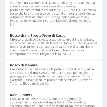
All’angolo tra Via Roma e Via Donatori di Sangue, troviamo una
curiosa palazzina gotica, dal vago stile orientale,
probabilmente costruita nel corso del 1700, con il suo intonaco
rosso che fa da pittoresco contrasto alle imposte verdi, questa
originale palazzina offre un tuffo sugli splendori veneziani;
l’eleganza delle finestre, ricorda il fascino dell’oriente con cui
[…]
Bosco di via Breo a Piove di Sacco
Il Bosco di via Breo è situato a sud del centro di Piove di Sacco,
a poche centinaia di metri dalla Strada Statale n. 516 “Piovese”. Il
Bosco di via Breo è costituito da un saliceto (Salicetum albae)
che occupa la quasi totalità dell’area. Il bosco è tuttora
un’importante area di rifugio per la fauna […]
Bosco di Pianura
Una distesa di alberi e verdi alle porte di Piove di Sacco, su un’
area scoperta di mq. 50.000. Percorsi tracciati per lunghe
passeggiate. Zona con elevato numero di alberi e ampi prati.
L'articolo Bosco di Pianura proviene da Saccisica | Territorio,
Turismo, Shopping Saccisica.
Rain Runners
L’ASD Rain Runners è l’associazione che raggruppa gli
appassionati di corsa e walking di Piove di Sacco e della
Saccisica. Attiva da 7 anni, l’associazione promuove il podismo