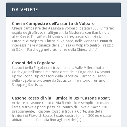
DA VEDERE
Chiesa Campestre dell’assunta di Volparo
Chiesa campestre dell’Assunta a Volparo, datata 1333. L’interno
ospita degli affreschi raffiguranti la Madonna con Bambino e
altre Sante. Tali affreschi sono stati restaurati su iniziativa dei
Cittadini di Volparo. Chiesa di Volparo, nelle vicinanze: Punti di
interesse nelle vicinanze della Chiesa di Volparo (entro il raggio
di 0.5km) Parcheggi nelle vicinanze della Chiesa di […]
Casoni della Fogolana
I casoni della Fogolana si trovano nella Valle Millecampi a
Codevigo nell'omonima zona detta della Fogolana. I 4 casoni
riproducono i tipici casoni della Saccisica. L'articolo Casoni
della Fogolana proviene da Saccisica | Territorio, Turismo,
Shopping Saccisica.
Casone Rosso di Via Fiumicello (ex “Casone Rosa”)
Arrivare al casone rosso di Via fiumicello è semplice in quanto
l’area si trova a pochi passi dal centro di Piove di Sacco. Più
precisamente, il casone Rosso si trova a Corte, una delle
frazioni di Piove di Sacco. È stato costruito nel 1800 ed è stato
abitato da una famiglia fino agli inizi del […]