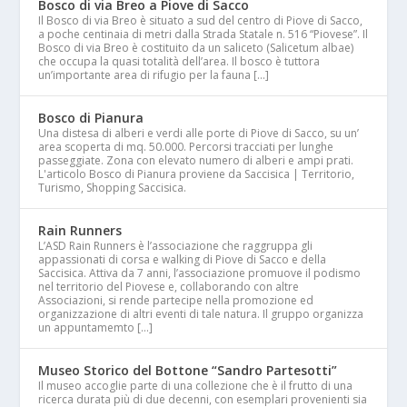
Bosco di via Breo a Piove di Sacco
Il Bosco di via Breo è situato a sud del centro di Piove di Sacco,
a poche centinaia di metri dalla Strada Statale n. 516 “Piovese”. Il
Bosco di via Breo è costituito da un saliceto (Salicetum albae)
che occupa la quasi totalità dell’area. Il bosco è tuttora
un’importante area di rifugio per la fauna […]
Bosco di Pianura
Una distesa di alberi e verdi alle porte di Piove di Sacco, su un’
area scoperta di mq. 50.000. Percorsi tracciati per lunghe
passeggiate. Zona con elevato numero di alberi e ampi prati.
L'articolo Bosco di Pianura proviene da Saccisica | Territorio,
Turismo, Shopping Saccisica.
Rain Runners
L’ASD Rain Runners è l’associazione che raggruppa gli
appassionati di corsa e walking di Piove di Sacco e della
Saccisica. Attiva da 7 anni, l’associazione promuove il podismo
nel territorio del Piovese e, collaborando con altre
Associazioni, si rende partecipe nella promozione ed
organizzazione di altri eventi di tale natura. Il gruppo organizza
un appuntamemto […]
Museo Storico del Bottone “Sandro Partesotti”
Il museo accoglie parte di una collezione che è il frutto di una
ricerca durata più di due decenni, con esemplari provenienti sia