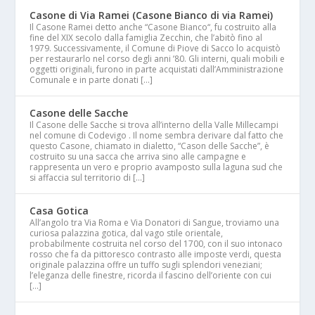
Casone di Via Ramei (Casone Bianco di via Ramei)
Il Casone Ramei detto anche “Casone Bianco“, fu costruito alla
fine del XIX secolo dalla famiglia Zecchin, che l’abitò fino al
1979. Successivamente, il Comune di Piove di Sacco lo acquistò
per restaurarlo nel corso degli anni ’80. Gli interni, quali mobili e
oggetti originali, furono in parte acquistati dall’Amministrazione
Comunale e in parte donati […]
Casone delle Sacche
Il Casone delle Sacche si trova all’interno della Valle Millecampi
nel comune di Codevigo . Il nome sembra derivare dal fatto che
questo Casone, chiamato in dialetto, “Cason delle Sacche”, è
costruito su una sacca che arriva sino alle campagne e
rappresenta un vero e proprio avamposto sulla laguna sud che
si affaccia sul territorio di […]
Casa Gotica
All’angolo tra Via Roma e Via Donatori di Sangue, troviamo una
curiosa palazzina gotica, dal vago stile orientale,
probabilmente costruita nel corso del 1700, con il suo intonaco
rosso che fa da pittoresco contrasto alle imposte verdi, questa
originale palazzina offre un tuffo sugli splendori veneziani;
l’eleganza delle finestre, ricorda il fascino dell’oriente con cui
[…]