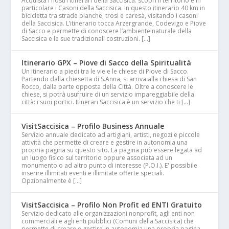
Acquista i nostri itinerari della Saccisica: scopri il territorio e in
particolare i Casoni della Saccisica. In questo itinerario 40 km in
bicicletta tra strade bianche, trosi e caresà, visitando i casoni
della Saccisica. L’itinerario tocca Arzergrande, Codevigo e Piove
di Sacco e permette di conoscere l’ambiente naturale della
Saccisica e le sue tradizionali costruzioni. […]
Itinerario GPX – Piove di Sacco della Spiritualità
Un itinerario a piedi tra le vie e le chiese di Piove di Sacco.
Partendo dalla chiesetta di S.Anna, si arriva alla chiesa di San
Rocco, dalla parte opposta della Città. Oltre a conoscere le
chiese, si potrà usufruire di un servizio impareggiabile della
città: i suoi portici. Itinerari Saccisica è un servizio che ti […]
VisitSaccisica – Profilo Business Annuale
Servizio annuale dedicato ad artigiani, artisti, negozi e piccole
attività che permette di creare e gestire in autonomia una
propria pagina su questo sito. La pagina può essere legata ad
un luogo fisico sul territorio oppure associata ad un
monumento o ad altro punto di interesse (P.O.I.). E' possibile
inserire illimitati eventi e illimitate offerte speciali.
Opzionalmente è […]
VisitSaccisica – Profilo Non Profit ed ENTI Gratuito
Servizio dedicato alle organizzazioni nonprofit, agli enti non
commerciali e agli enti pubblici (Comuni della Saccisica) che
permette di creare e gestire in autonomia una propria pagina