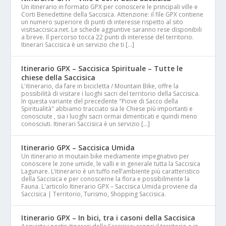
Un itinerario in formato GPX per conoscere le principali ville e
Corti Benedettine della Saccisica. Attenzione: il file GPX contiene
un numero superiore di punti di interesse rispetto al sito
visitsaccisica.net. Le schede aggiuntive saranno rese disponibili
a breve. Il percorso tocca 22 punti di interesse del territorio.
Itinerari Saccisica è un servizio che ti […]
Itinerario GPX – Saccisica Spirituale – Tutte le
chiese della Saccisica
L'itinerario, da fare in bicicletta / Mountain Bike, offre la
possibilità di visitare i luoghi sacri del territorio della Saccisica.
In questa variante del precedente "Piove di Sacco della
Spiritualità" abbiamo tracciato sia le Chiese più importanti e
conosciute , sia i luoghi sacri ormai dimenticati e quindi meno
conosciuti. Itinerari Saccisica è un servizio […]
Itinerario GPX – Saccisica Umida
Un itinerario in moutain bike mediamente impegnativo per
conoscere le zone umide, le valli e in generale tutta la Saccisica
Lagunare. L’itinerario è un tuffo nell’ambiente più caratteristico
della Saccisica e per conoscerne la flora e possibilmente la
Fauna. L'articolo Itinerario GPX – Saccisica Umida proviene da
Saccisica | Territorio, Turismo, Shopping Saccisica.
Itinerario GPX – In bici, tra i casoni della Saccisica