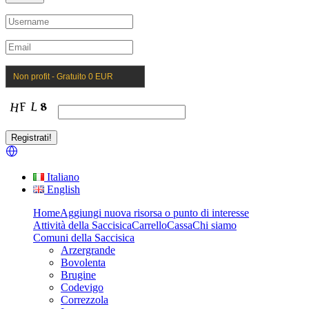
Non profit - Gratuito 0 EUR
Italiano
English
Home
Aggiungi nuova risorsa o punto di interesse
Attività della Saccisica
Carrello
Cassa
Chi siamo
Comuni della Saccisica
Arzergrande
Bovolenta
Brugine
Codevigo
Correzzola