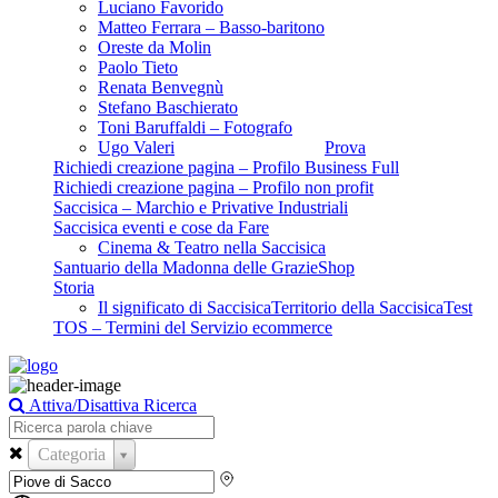
Luciano Favorido
Matteo Ferrara – Basso-baritono
Oreste da Molin
Paolo Tieto
Renata Benvegnù
Stefano Baschierato
Toni Baruffaldi – Fotografo
Ugo Valeri
Prova
Richiedi creazione pagina – Profilo Business Full
Richiedi creazione pagina – Profilo non profit
Saccisica – Marchio e Privative Industriali
Saccisica eventi e cose da Fare
Cinema & Teatro nella Saccisica
Santuario della Madonna delle Grazie
Shop
Storia
Il significato di Saccisica
Territorio della Saccisica
Test
TOS – Termini del Servizio ecommerce
Attiva/Disattiva Ricerca
Categoria