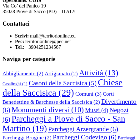
Operations: CO19
Via Co’ del Panico 19
35028 Piove di Sacco (PD) – ITALY
Contattaci
Scrivi:
mail@territorionline.eu
Pec:
territorionline@pec.net
Tel.:
+3904251234567
Naviga per categorie
Attività
(13)
Abbigliamento
(2)
Artigianato
(2)
Chiese
Casoni della Saccisica
(5)
Casalinghi
(1)
della Saccisica
(29)
Comuni
(3)
Corti
Divertimento
Benedettine & Barchesse della Saccisica
(2)
Monumenti diversi
(10)
(6)
Negozi
Musei
(4)
Parcheggi a Piove di Sacco - San
(6)
Martino
(19)
Parcheggi Arzergrande
(6)
Parcheggi Codevigo
(6)
Parcheggi Brugine
(2)
Parcheggi