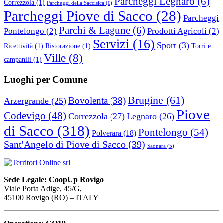
Parcheggi Legnaro
(6)
Correzzola
(1)
Parcheggi della Saccisica
(0)
Parcheggi Piove di Sacco
(28)
Parcheggi
Parchi & Lagune
(6)
Pontelongo
(2)
Prodotti Agricoli
(2)
Servizi
(16)
Sport
(3)
Ricettività
(1)
Ristorazione
(1)
Torri e
Ville
(8)
campanili
(1)
Luoghi per Comune
Brugine
(61)
Bovolenta
(38)
Arzergrande
(25)
Piove
Codevigo
(48)
Correzzola
(27)
Legnaro
(26)
di Sacco
(318)
Pontelongo
(54)
Polverara
(18)
Sant'Angelo di Piove di Sacco
(39)
Saonara
(5)
Sede Legale: CoopUp Rovigo
Viale Porta Adige, 45/G,
45100 Rovigo (RO) – ITALY