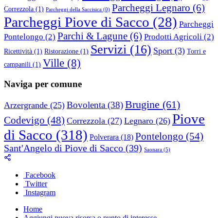
Parcheggi Legnaro
(6)
Correzzola
(1)
Parcheggi della Saccisica
(0)
Parcheggi Piove di Sacco
(28)
Parcheggi
Parchi & Lagune
(6)
Pontelongo
(2)
Prodotti Agricoli
(2)
Servizi
(16)
Sport
(3)
Ricettività
(1)
Ristorazione
(1)
Torri e
Ville
(8)
campanili
(1)
Naviga per comune
Brugine
(61)
Bovolenta
(38)
Arzergrande
(25)
Piove
Codevigo
(48)
Correzzola
(27)
Legnaro
(26)
di Sacco
(318)
Pontelongo
(54)
Polverara
(18)
Sant'Angelo di Piove di Sacco
(39)
Saonara
(5)
Facebook
Twitter
Instagram
Home
Aggiungi nuova risorsa o punto di interesse