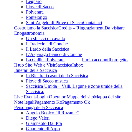
Legnaro
Piove di Sacco
Polverara
Pontelongo
Sant’Angelo di Piove di Sacco
Contattaci
Costruiamo la Saccisica
Credits – Ringraziamenti
Da visitare
Enogastronomia
Gli sfilacci di cavallo
Il “radecio” di Conche
Il Lardo della Saccisica
L’Asparago bianco di Conche
La Gallina Polverara
Il mio account
Il progetto
Il tuo Sito Web e VisitSaccisica
Inbox
Itinerari della Saccisica
In Bici tra i casoni della Saccisica
Piove di Sacco mistica
Saccisica Umida – Valli, Lagune e zone umide della
Saccisica.
Live Events
Login Operatori
Mappa del sito
Mappa del sito
Note legali
Pagamento Ko
Pagamento Ok
Personaggi della Saccisica
Angelo Beolco “Il Ruzante”
Diego Valeri
Giampaolo Dal Pra
Guariento di Arpo