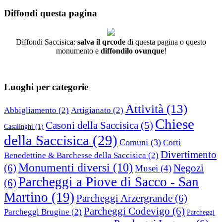
per:
Diffondi questa pagina
Diffondi Saccisica:
salva il qrcode
di questa pagina o questo
monumento e
diffondilo ovunque
!
Luoghi per categorie
Attività
(13)
Abbigliamento
(2)
Artigianato
(2)
Chiese
Casoni della Saccisica
(5)
Casalinghi
(1)
della Saccisica
(29)
Comuni
(3)
Corti
Divertimento
Benedettine & Barchesse della Saccisica
(2)
Monumenti diversi
(10)
(6)
Negozi
Musei
(4)
Parcheggi a Piove di Sacco - San
(6)
Martino
(19)
Parcheggi Arzergrande
(6)
Parcheggi Codevigo
(6)
Parcheggi Brugine
(2)
Parcheggi