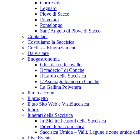
Correzzola
Legnaro
Piove di Sacco
Polverara
Pontelongo
Sant’Angelo di Piove di Sacco
Contattaci
Costruiamo la Saccisica
Credits – Ringraziamenti
Da visitare
Enogastronomia
Gli sfilacci di cavallo
Il “radecio” di Conche
Il Lardo della Saccisica
L’Asparago bianco di Conche
La Gallina Polverara
Il mio account
Il progetto
Il tuo Sito Web e VisitSaccisica
Inbox
Itinerari della Saccisica
In Bici tra i casoni della Saccisica
Piove di Sacco mistica
Saccisica Umida – Valli, Lagune e zone umide dell
Live Events