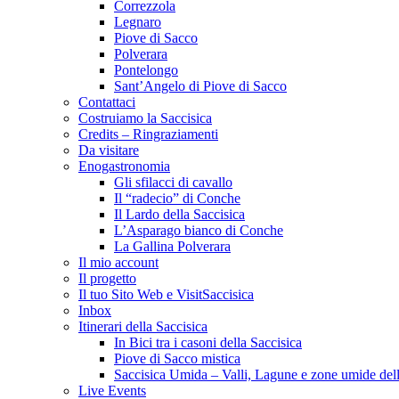
Correzzola
Legnaro
Piove di Sacco
Polverara
Pontelongo
Sant’Angelo di Piove di Sacco
Contattaci
Costruiamo la Saccisica
Credits – Ringraziamenti
Da visitare
Enogastronomia
Gli sfilacci di cavallo
Il “radecio” di Conche
Il Lardo della Saccisica
L’Asparago bianco di Conche
La Gallina Polverara
Il mio account
Il progetto
Il tuo Sito Web e VisitSaccisica
Inbox
Itinerari della Saccisica
In Bici tra i casoni della Saccisica
Piove di Sacco mistica
Saccisica Umida – Valli, Lagune e zone umide dell
Live Events