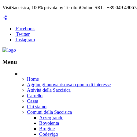
VisitSaccisica, 100% privata by TerritoriOnline SRL | +39 049 4906
Facebook
Twitter
Instagram
Menu
≡
Home
Aggiungi nuova risorsa o punto di interesse
Attività della Saccisica
Carrello
Cassa
Chi siamo
Comuni della Saccisica
Arzergrande
Bovolenta
Brugine
Codevigo