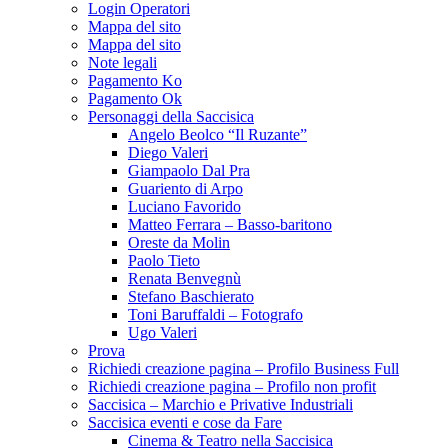
Login Operatori
Mappa del sito
Mappa del sito
Note legali
Pagamento Ko
Pagamento Ok
Personaggi della Saccisica
Angelo Beolco “Il Ruzante”
Diego Valeri
Giampaolo Dal Pra
Guariento di Arpo
Luciano Favorido
Matteo Ferrara – Basso-baritono
Oreste da Molin
Paolo Tieto
Renata Benvegnù
Stefano Baschierato
Toni Baruffaldi – Fotografo
Ugo Valeri
Prova
Richiedi creazione pagina – Profilo Business Full
Richiedi creazione pagina – Profilo non profit
Saccisica – Marchio e Privative Industriali
Saccisica eventi e cose da Fare
Cinema & Teatro nella Saccisica