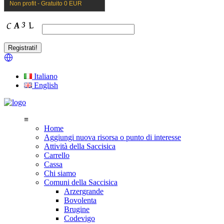
Non profit - Gratuito 0 EUR
Italiano
English
≡
Home
Aggiungi nuova risorsa o punto di interesse
Attività della Saccisica
Carrello
Cassa
Chi siamo
Comuni della Saccisica
Arzergrande
Bovolenta
Brugine
Codevigo