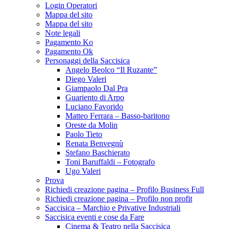
Login Operatori
Mappa del sito
Mappa del sito
Note legali
Pagamento Ko
Pagamento Ok
Personaggi della Saccisica
Angelo Beolco “Il Ruzante”
Diego Valeri
Giampaolo Dal Pra
Guariento di Arpo
Luciano Favorido
Matteo Ferrara – Basso-baritono
Oreste da Molin
Paolo Tieto
Renata Benvegnù
Stefano Baschierato
Toni Baruffaldi – Fotografo
Ugo Valeri
Prova
Richiedi creazione pagina – Profilo Business Full
Richiedi creazione pagina – Profilo non profit
Saccisica – Marchio e Privative Industriali
Saccisica eventi e cose da Fare
Cinema & Teatro nella Saccisica