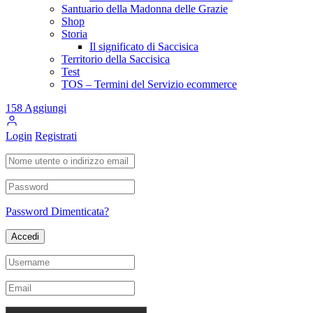
Santuario della Madonna delle Grazie
Shop
Storia
Il significato di Saccisica
Territorio della Saccisica
Test
TOS – Termini del Servizio ecommerce
158
Aggiungi
Login
Registrati
Password Dimenticata?