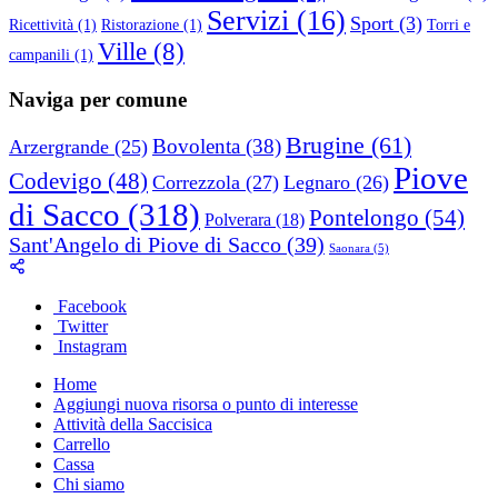
Servizi
(16)
Sport
(3)
Ricettività
(1)
Ristorazione
(1)
Torri e
Ville
(8)
campanili
(1)
Naviga per comune
Brugine
(61)
Bovolenta
(38)
Arzergrande
(25)
Piove
Codevigo
(48)
Correzzola
(27)
Legnaro
(26)
di Sacco
(318)
Pontelongo
(54)
Polverara
(18)
Sant'Angelo di Piove di Sacco
(39)
Saonara
(5)
Facebook
Twitter
Instagram
Home
Aggiungi nuova risorsa o punto di interesse
Attività della Saccisica
Carrello
Cassa
Chi siamo