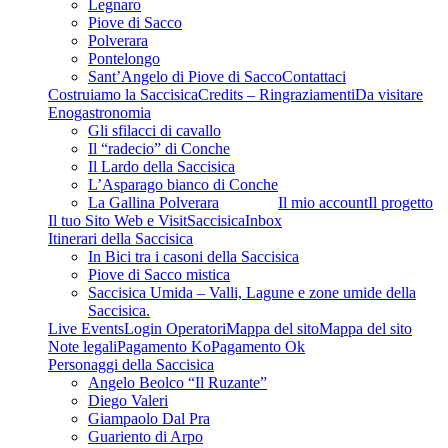
Legnaro
Piove di Sacco
Polverara
Pontelongo
Sant’Angelo di Piove di Sacco
Contattaci
Costruiamo la Saccisica
Credits – Ringraziamenti
Da visitare
Enogastronomia
Gli sfilacci di cavallo
Il “radecio” di Conche
Il Lardo della Saccisica
L’Asparago bianco di Conche
La Gallina Polverara
Il mio account
Il progetto
Il tuo Sito Web e VisitSaccisica
Inbox
Itinerari della Saccisica
In Bici tra i casoni della Saccisica
Piove di Sacco mistica
Saccisica Umida – Valli, Lagune e zone umide della
Saccisica.
Live Events
Login Operatori
Mappa del sito
Mappa del sito
Note legali
Pagamento Ko
Pagamento Ok
Personaggi della Saccisica
Angelo Beolco “Il Ruzante”
Diego Valeri
Giampaolo Dal Pra
Guariento di Arpo