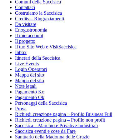
Comuni della Saccisica
Contattaci
Costruiamo la Saccisica
Credits – Ringraziamenti
Da visitare
Enogastronomia
Il mio account
Il progetto
Il tuo Sito Web e VisitSaccisica
Inbox
Itinerari della Saccisica
Live Events
Login Operatori
Mappa del sito
Mappa del sito
Note legali
Pagamento Ko
Pagamento Ok
Personaggi della Saccisica
Prova
Richiedi creazione pagina – Profilo Business Full
Richiedi creazione pagina – Profilo non profit
Saccisica – Marchio e Privative Industriali
Saccisica eventi e cose da Fare
Santuario della Madonna delle Grazie