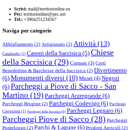
Scrivi:
mail@territorionline.eu
Pec:
territorionline@pec.net
Tel.:
+3904251234567
Naviga per categorie
Attività
(13)
Abbigliamento
(2)
Artigianato
(2)
Chiese
Casoni della Saccisica
(5)
Casalinghi
(1)
della Saccisica
(29)
Comuni
(3)
Corti
Divertimento
Benedettine & Barchesse della Saccisica
(2)
Monumenti diversi
(10)
(6)
Negozi
Musei
(4)
Parcheggi a Piove di Sacco - San
(6)
Martino
(19)
Parcheggi Arzergrande
(6)
Parcheggi Codevigo
(6)
Parcheggi Brugine
(2)
Parcheggi
Parcheggi Legnaro
(6)
Correzzola
(1)
Parcheggi della Saccisica
(0)
Parcheggi Piove di Sacco
(28)
Parcheggi
Parchi & Lagune
(6)
Pontelongo
(2)
Prodotti Agricoli
(2)