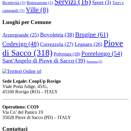
Servizi
(16)
Sport
(3)
Ricettività
(1)
Ristorazione
(1)
Torri e
Ville
(8)
campanili
(1)
Luoghi per Comune
Brugine
(61)
Bovolenta
(38)
Arzergrande
(25)
Piove
Codevigo
(48)
Correzzola
(27)
Legnaro
(26)
di Sacco
(318)
Pontelongo
(54)
Polverara
(18)
Sant'Angelo di Piove di Sacco
(39)
Saonara
(5)
Sede Legale: CoopUp Rovigo
Viale Porta Adige, 45/G,
45100 Rovigo (RO) – ITALY
Operations: CO19
Via Co’ del Panico 19
35028 Piove di Sacco (PD) – ITALY
Contattaci