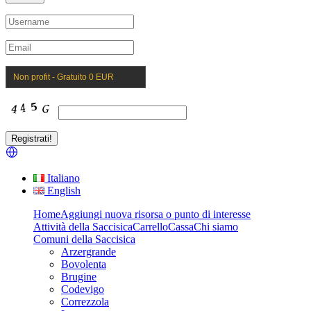
Non profit - Gratuito 0 EUR
Italiano
English
Home
Aggiungi nuova risorsa o punto di interesse
Attività della Saccisica
Carrello
Cassa
Chi siamo
Comuni della Saccisica
Arzergrande
Bovolenta
Brugine
Codevigo
Correzzola