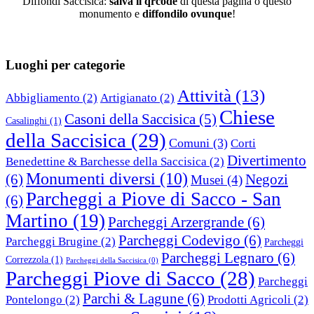
Diffondi Saccisica:
salva il qrcode
di questa pagina o questo
monumento e
diffondilo ovunque
!
Luoghi per categorie
Attività
(13)
Abbigliamento
(2)
Artigianato
(2)
Chiese
Casoni della Saccisica
(5)
Casalinghi
(1)
della Saccisica
(29)
Comuni
(3)
Corti
Divertimento
Benedettine & Barchesse della Saccisica
(2)
Monumenti diversi
(10)
(6)
Negozi
Musei
(4)
Parcheggi a Piove di Sacco - San
(6)
Martino
(19)
Parcheggi Arzergrande
(6)
Parcheggi Codevigo
(6)
Parcheggi Brugine
(2)
Parcheggi
Parcheggi Legnaro
(6)
Correzzola
(1)
Parcheggi della Saccisica
(0)
Parcheggi Piove di Sacco
(28)
Parcheggi
Parchi & Lagune
(6)
Pontelongo
(2)
Prodotti Agricoli
(2)