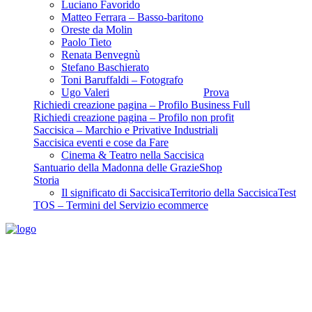
Luciano Favorido
Matteo Ferrara – Basso-baritono
Oreste da Molin
Paolo Tieto
Renata Benvegnù
Stefano Baschierato
Toni Baruffaldi – Fotografo
Ugo Valeri
Prova
Richiedi creazione pagina – Profilo Business Full
Richiedi creazione pagina – Profilo non profit
Saccisica – Marchio e Privative Industriali
Saccisica eventi e cose da Fare
Cinema & Teatro nella Saccisica
Santuario della Madonna delle Grazie
Shop
Storia
Il significato di Saccisica
Territorio della Saccisica
Test
TOS – Termini del Servizio ecommerce