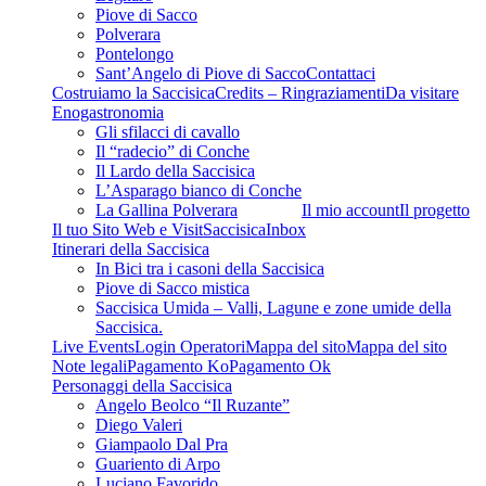
Piove di Sacco
Polverara
Pontelongo
Sant’Angelo di Piove di Sacco
Contattaci
Costruiamo la Saccisica
Credits – Ringraziamenti
Da visitare
Enogastronomia
Gli sfilacci di cavallo
Il “radecio” di Conche
Il Lardo della Saccisica
L’Asparago bianco di Conche
La Gallina Polverara
Il mio account
Il progetto
Il tuo Sito Web e VisitSaccisica
Inbox
Itinerari della Saccisica
In Bici tra i casoni della Saccisica
Piove di Sacco mistica
Saccisica Umida – Valli, Lagune e zone umide della
Saccisica.
Live Events
Login Operatori
Mappa del sito
Mappa del sito
Note legali
Pagamento Ko
Pagamento Ok
Personaggi della Saccisica
Angelo Beolco “Il Ruzante”
Diego Valeri
Giampaolo Dal Pra
Guariento di Arpo
Luciano Favorido