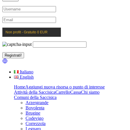
Non profit - Gratuito 0 EUR
Italiano
English
Home
Aggiungi nuova risorsa o punto di interesse
Attività della Saccisica
Carrello
Cassa
Chi siamo
Comuni della Saccisica
Arzergrande
Bovolenta
Brugine
Codevigo
Correzzola
Legnaro