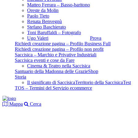
Matteo Ferrara – Basso-baritono
Oreste da Molin
Paolo Tieto
Renata Benvegnù
Stefano Baschierato
Toni Baruffaldi – Fotografo
Ugo Valeri
Prova
Richiedi creazione pagina – Profilo Business Full
Richiedi creazione pagina – Profilo non profit
Saccisica – Marchio e Privative Industriali
Saccisica eventi e cose da Fare
Cinema & Teatro nella Saccisica
Santuario della Madonna delle Grazie
Shop
Storia
Il significato di Saccisica
Territorio della Saccisica
Test
TOS – Termini del Servizio ecommerce
Mappa
Cerca