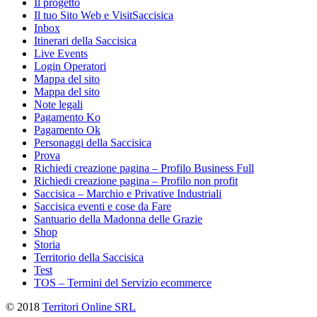
Il progetto
Il tuo Sito Web e VisitSaccisica
Inbox
Itinerari della Saccisica
Live Events
Login Operatori
Mappa del sito
Mappa del sito
Note legali
Pagamento Ko
Pagamento Ok
Personaggi della Saccisica
Prova
Richiedi creazione pagina – Profilo Business Full
Richiedi creazione pagina – Profilo non profit
Saccisica – Marchio e Privative Industriali
Saccisica eventi e cose da Fare
Santuario della Madonna delle Grazie
Shop
Storia
Territorio della Saccisica
Test
TOS – Termini del Servizio ecommerce
© 2018
Territori Online SRL