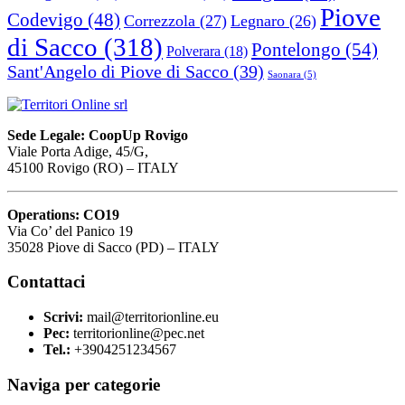
Piove
Codevigo
(48)
Correzzola
(27)
Legnaro
(26)
di Sacco
(318)
Pontelongo
(54)
Polverara
(18)
Sant'Angelo di Piove di Sacco
(39)
Saonara
(5)
Sede Legale: CoopUp Rovigo
Viale Porta Adige, 45/G,
45100 Rovigo (RO) – ITALY
Operations: CO19
Via Co’ del Panico 19
35028 Piove di Sacco (PD) – ITALY
Contattaci
Scrivi:
mail@territorionline.eu
Pec:
territorionline@pec.net
Tel.:
+3904251234567
Naviga per categorie