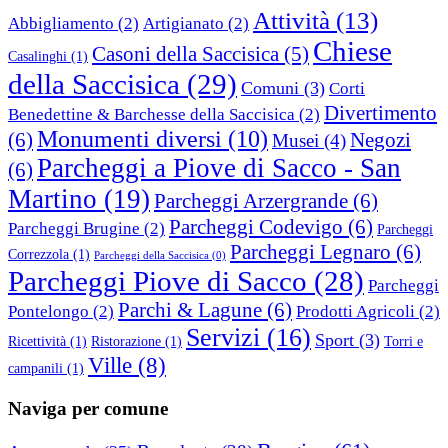
Attività
(13)
Abbigliamento
(2)
Artigianato
(2)
Chiese
Casoni della Saccisica
(5)
Casalinghi
(1)
della Saccisica
(29)
Comuni
(3)
Corti
Divertimento
Benedettine & Barchesse della Saccisica
(2)
Monumenti diversi
(10)
(6)
Negozi
Musei
(4)
Parcheggi a Piove di Sacco - San
(6)
Martino
(19)
Parcheggi Arzergrande
(6)
Parcheggi Codevigo
(6)
Parcheggi Brugine
(2)
Parcheggi
Parcheggi Legnaro
(6)
Correzzola
(1)
Parcheggi della Saccisica
(0)
Parcheggi Piove di Sacco
(28)
Parcheggi
Parchi & Lagune
(6)
Pontelongo
(2)
Prodotti Agricoli
(2)
Servizi
(16)
Sport
(3)
Ricettività
(1)
Ristorazione
(1)
Torri e
Ville
(8)
campanili
(1)
Naviga per comune