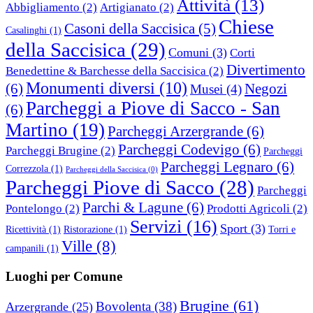
Attività
(13)
Abbigliamento
(2)
Artigianato
(2)
Chiese
Casoni della Saccisica
(5)
Casalinghi
(1)
della Saccisica
(29)
Comuni
(3)
Corti
Divertimento
Benedettine & Barchesse della Saccisica
(2)
Monumenti diversi
(10)
(6)
Negozi
Musei
(4)
Parcheggi a Piove di Sacco - San
(6)
Martino
(19)
Parcheggi Arzergrande
(6)
Parcheggi Codevigo
(6)
Parcheggi Brugine
(2)
Parcheggi
Parcheggi Legnaro
(6)
Correzzola
(1)
Parcheggi della Saccisica
(0)
Parcheggi Piove di Sacco
(28)
Parcheggi
Parchi & Lagune
(6)
Pontelongo
(2)
Prodotti Agricoli
(2)
Servizi
(16)
Sport
(3)
Ricettività
(1)
Ristorazione
(1)
Torri e
Ville
(8)
campanili
(1)
Luoghi per Comune
Brugine
(61)
Bovolenta
(38)
Arzergrande
(25)