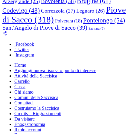
Brugine
(61)
Bovolenta
(38)
Arzergrande
(25)
Piove
Codevigo
(48)
Correzzola
(27)
Legnaro
(26)
di Sacco
(318)
Pontelongo
(54)
Polverara
(18)
Sant'Angelo di Piove di Sacco
(39)
Saonara
(5)
Facebook
Twitter
Instagram
Home
Aggiungi nuova risorsa o punto di interesse
Attività della Saccisica
Carrello
Cassa
Chi siamo
Comuni della Saccisica
Contattaci
Costruiamo la Saccisica
Credits – Ringraziamenti
Da visitare
Enogastronomia
Il mio account