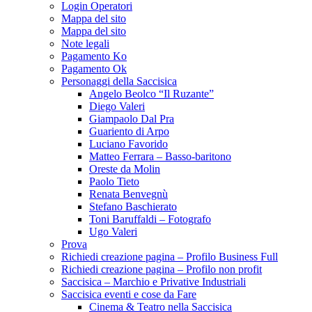
Login Operatori
Mappa del sito
Mappa del sito
Note legali
Pagamento Ko
Pagamento Ok
Personaggi della Saccisica
Angelo Beolco “Il Ruzante”
Diego Valeri
Giampaolo Dal Pra
Guariento di Arpo
Luciano Favorido
Matteo Ferrara – Basso-baritono
Oreste da Molin
Paolo Tieto
Renata Benvegnù
Stefano Baschierato
Toni Baruffaldi – Fotografo
Ugo Valeri
Prova
Richiedi creazione pagina – Profilo Business Full
Richiedi creazione pagina – Profilo non profit
Saccisica – Marchio e Privative Industriali
Saccisica eventi e cose da Fare
Cinema & Teatro nella Saccisica