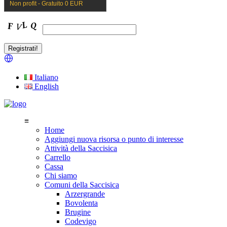
Non profit - Gratuito 0 EUR
Italiano
English
≡
Home
Aggiungi nuova risorsa o punto di interesse
Attività della Saccisica
Carrello
Cassa
Chi siamo
Comuni della Saccisica
Arzergrande
Bovolenta
Brugine
Codevigo