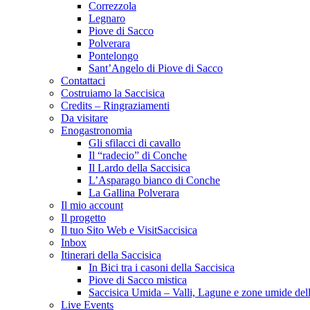
Correzzola
Legnaro
Piove di Sacco
Polverara
Pontelongo
Sant’Angelo di Piove di Sacco
Contattaci
Costruiamo la Saccisica
Credits – Ringraziamenti
Da visitare
Enogastronomia
Gli sfilacci di cavallo
Il “radecio” di Conche
Il Lardo della Saccisica
L’Asparago bianco di Conche
La Gallina Polverara
Il mio account
Il progetto
Il tuo Sito Web e VisitSaccisica
Inbox
Itinerari della Saccisica
In Bici tra i casoni della Saccisica
Piove di Sacco mistica
Saccisica Umida – Valli, Lagune e zone umide dell
Live Events