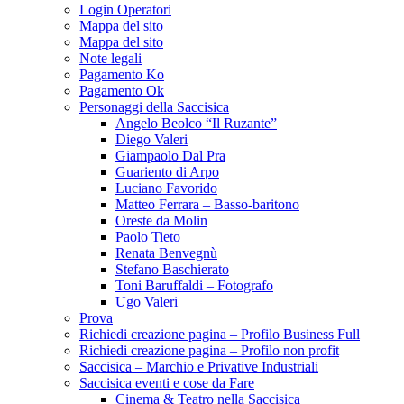
Login Operatori
Mappa del sito
Mappa del sito
Note legali
Pagamento Ko
Pagamento Ok
Personaggi della Saccisica
Angelo Beolco “Il Ruzante”
Diego Valeri
Giampaolo Dal Pra
Guariento di Arpo
Luciano Favorido
Matteo Ferrara – Basso-baritono
Oreste da Molin
Paolo Tieto
Renata Benvegnù
Stefano Baschierato
Toni Baruffaldi – Fotografo
Ugo Valeri
Prova
Richiedi creazione pagina – Profilo Business Full
Richiedi creazione pagina – Profilo non profit
Saccisica – Marchio e Privative Industriali
Saccisica eventi e cose da Fare
Cinema & Teatro nella Saccisica