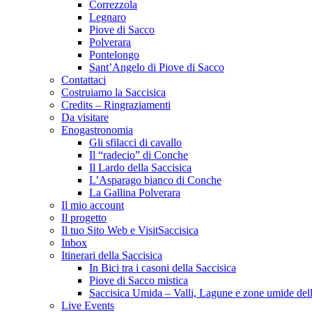
Correzzola
Legnaro
Piove di Sacco
Polverara
Pontelongo
Sant’Angelo di Piove di Sacco
Contattaci
Costruiamo la Saccisica
Credits – Ringraziamenti
Da visitare
Enogastronomia
Gli sfilacci di cavallo
Il “radecio” di Conche
Il Lardo della Saccisica
L’Asparago bianco di Conche
La Gallina Polverara
Il mio account
Il progetto
Il tuo Sito Web e VisitSaccisica
Inbox
Itinerari della Saccisica
In Bici tra i casoni della Saccisica
Piove di Sacco mistica
Saccisica Umida – Valli, Lagune e zone umide dell
Live Events