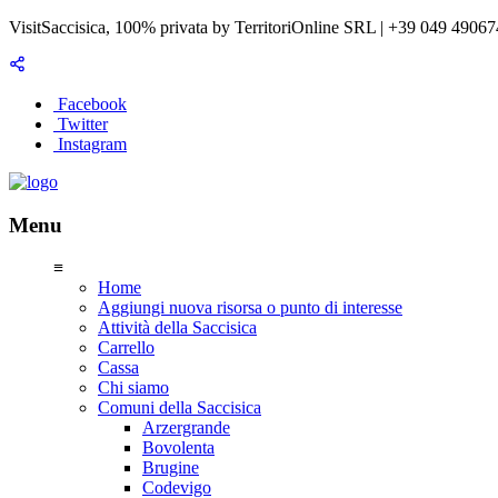
VisitSaccisica, 100% privata by TerritoriOnline SRL | +39 049 4906
Facebook
Twitter
Instagram
Menu
≡
Home
Aggiungi nuova risorsa o punto di interesse
Attività della Saccisica
Carrello
Cassa
Chi siamo
Comuni della Saccisica
Arzergrande
Bovolenta
Brugine
Codevigo