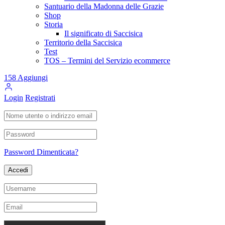
Santuario della Madonna delle Grazie
Shop
Storia
Il significato di Saccisica
Territorio della Saccisica
Test
TOS – Termini del Servizio ecommerce
158
Aggiungi
Login
Registrati
Password Dimenticata?