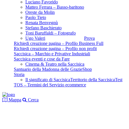
Luciano Favorido
Matteo Ferrara – Basso-baritono
Oreste da Molin
Paolo Tieto
Renata Benvegnù
Stefano Baschierato
Toni Baruffaldi – Fotografo
Ugo Valeri
Prova
Richiedi creazione pagina – Profilo Business Full
Richiedi creazione pagina – Profilo non profit
Saccisica – Marchio e Privative Industriali
Saccisica eventi e cose da Fare
Cinema & Teatro nella Saccisica
Santuario della Madonna delle Grazie
Shop
Storia
Il significato di Saccisica
Territorio della Saccisica
Test
TOS – Termini del Servizio ecommerce
Mappa
Cerca