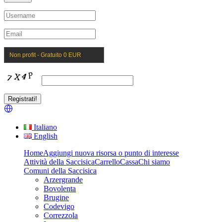
Non profit - Gratuito 0 EUR
Italiano
English
Home
Aggiungi nuova risorsa o punto di interesse
Attività della Saccisica
Carrello
Cassa
Chi siamo
Comuni della Saccisica
Arzergrande
Bovolenta
Brugine
Codevigo
Correzzola