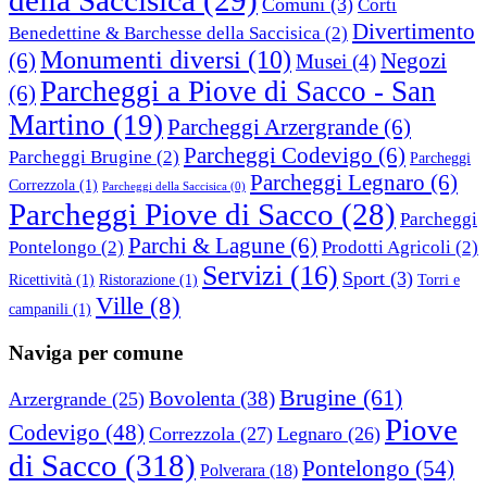
Comuni
(3)
Corti
Divertimento
Benedettine & Barchesse della Saccisica
(2)
Monumenti diversi
(10)
(6)
Negozi
Musei
(4)
Parcheggi a Piove di Sacco - San
(6)
Martino
(19)
Parcheggi Arzergrande
(6)
Parcheggi Codevigo
(6)
Parcheggi Brugine
(2)
Parcheggi
Parcheggi Legnaro
(6)
Correzzola
(1)
Parcheggi della Saccisica
(0)
Parcheggi Piove di Sacco
(28)
Parcheggi
Parchi & Lagune
(6)
Pontelongo
(2)
Prodotti Agricoli
(2)
Servizi
(16)
Sport
(3)
Ricettività
(1)
Ristorazione
(1)
Torri e
Ville
(8)
campanili
(1)
Naviga per comune
Brugine
(61)
Bovolenta
(38)
Arzergrande
(25)
Piove
Codevigo
(48)
Correzzola
(27)
Legnaro
(26)
di Sacco
(318)
Pontelongo
(54)
Polverara
(18)