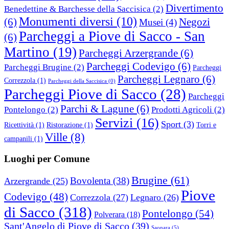
Divertimento
Benedettine & Barchesse della Saccisica
(2)
Monumenti diversi
(10)
(6)
Negozi
Musei
(4)
Parcheggi a Piove di Sacco - San
(6)
Martino
(19)
Parcheggi Arzergrande
(6)
Parcheggi Codevigo
(6)
Parcheggi Brugine
(2)
Parcheggi
Parcheggi Legnaro
(6)
Correzzola
(1)
Parcheggi della Saccisica
(0)
Parcheggi Piove di Sacco
(28)
Parcheggi
Parchi & Lagune
(6)
Pontelongo
(2)
Prodotti Agricoli
(2)
Servizi
(16)
Sport
(3)
Ricettività
(1)
Ristorazione
(1)
Torri e
Ville
(8)
campanili
(1)
Luoghi per Comune
Brugine
(61)
Bovolenta
(38)
Arzergrande
(25)
Piove
Codevigo
(48)
Correzzola
(27)
Legnaro
(26)
di Sacco
(318)
Pontelongo
(54)
Polverara
(18)
Sant'Angelo di Piove di Sacco
(39)
Saonara
(5)