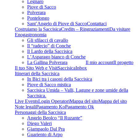
Legnaro
Piove di Sacco
Polverara
Pontelongo
Sant’Angelo di Piove di Sacco
Contattaci
Costruiamo la Saccisica
Credits – Ringraziamenti
Da visitare
Enogastronomia
Gli sfilacci di cavallo
Il “radecio” di Conche
Il Lardo della Saccisica
L’Asparago bianco di Conche
La Gallina Polverara
Il mio account
Il progetto
Il tuo Sito Web e VisitSaccisica
Inbox
Itinerari della Saccisica
In Bici tra i casoni della Saccisica
Piove di Sacco mistica
Saccisica Umida – Valli, Lagune e zone umide della
Saccisica.
Live Events
Login Operatori
Mappa del sito
Mappa del sito
Note legali
Pagamento Ko
Pagamento Ok
Personaggi della Saccisica
Angelo Beolco “Il Ruzante”
Diego Valeri
Giampaolo Dal Pra
Guariento di Arpo