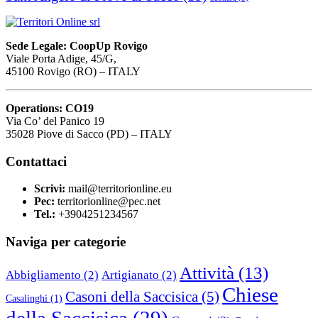
Sede Legale: CoopUp Rovigo
Viale Porta Adige, 45/G,
45100 Rovigo (RO) – ITALY
Operations: CO19
Via Co’ del Panico 19
35028 Piove di Sacco (PD) – ITALY
Contattaci
Scrivi:
mail@territorionline.eu
Pec:
territorionline@pec.net
Tel.:
+3904251234567
Naviga per categorie
Attività
(13)
Abbigliamento
(2)
Artigianato
(2)
Chiese
Casoni della Saccisica
(5)
Casalinghi
(1)
della Saccisica
(29)