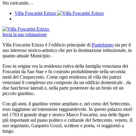
Sto caricando…
Villa Foscarini Erizzo
Invia la tua valutazione
Villa Foscarini Erizzo è l’edificio principale di
Pontelongo
sia per il
suo interesse storico-artistico che per la destinazione istituzionale, in
quanto attuale Municipio .
Esso in origine era la residenza estiva della famiglia veneziana dei
Foscarini da San Stae e fu costruito probabilmente nella seconda
metà del Cinquecento. Come ogni residenza di villa dei patrizi
veneziani il complesso era composto da un edificio domenicale , da
due barchesse laterali e, nella parte posteriore da un brolo ed un
piccolo giardino.
Con gli anni, il giardino venne ampliato e, nel corso del Settecento,
esso raggiunse un’estensione ragguardevole. In questo palazzo morì
nel 1763 il grande doge e storico Marco Foscarini, una delle figure
più importanti sul piano politico e culturale del Settecento. veneto. Il
suo segretario, Gasparro Gozzi, scrittore e poeta, vi soggiornò a
lungo.