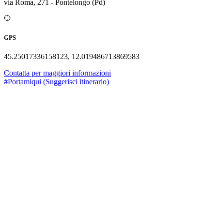
via Roma, 271 - Pontelongo (Pd)
GPS
45.25017336158123, 12.019486713869583
Contatta per maggiori informazioni
#Portamiqui (Suggerisci itinerario)