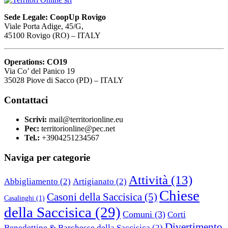
Sede Legale: CoopUp Rovigo
Viale Porta Adige, 45/G,
45100 Rovigo (RO) – ITALY
Operations: CO19
Via Co’ del Panico 19
35028 Piove di Sacco (PD) – ITALY
Contattaci
Scrivi:
mail@territorionline.eu
Pec:
territorionline@pec.net
Tel.:
+3904251234567
Naviga per categorie
Attività
(13)
Abbigliamento
(2)
Artigianato
(2)
Chiese
Casoni della Saccisica
(5)
Casalinghi
(1)
della Saccisica
(29)
Comuni
(3)
Corti
Divertimento
Benedettine & Barchesse della Saccisica
(2)