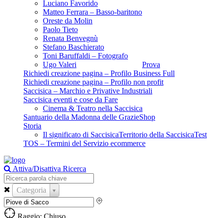
Luciano Favorido
Matteo Ferrara – Basso-baritono
Oreste da Molin
Paolo Tieto
Renata Benvegnù
Stefano Baschierato
Toni Baruffaldi – Fotografo
Ugo Valeri
Prova
Richiedi creazione pagina – Profilo Business Full
Richiedi creazione pagina – Profilo non profit
Saccisica – Marchio e Privative Industriali
Saccisica eventi e cose da Fare
Cinema & Teatro nella Saccisica
Santuario della Madonna delle Grazie
Shop
Storia
Il significato di Saccisica
Territorio della Saccisica
Test
TOS – Termini del Servizio ecommerce
Attiva/Disattiva Ricerca
Categoria
Raggio: Chiuso