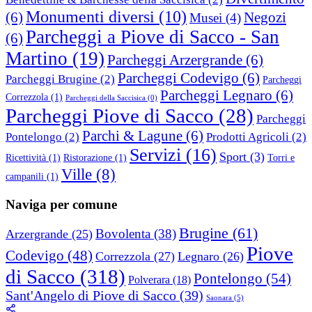
Monumenti diversi
(10)
(6)
Negozi
Musei
(4)
Parcheggi a Piove di Sacco - San
(6)
Martino
(19)
Parcheggi Arzergrande
(6)
Parcheggi Codevigo
(6)
Parcheggi Brugine
(2)
Parcheggi
Parcheggi Legnaro
(6)
Correzzola
(1)
Parcheggi della Saccisica
(0)
Parcheggi Piove di Sacco
(28)
Parcheggi
Parchi & Lagune
(6)
Pontelongo
(2)
Prodotti Agricoli
(2)
Servizi
(16)
Sport
(3)
Ricettività
(1)
Ristorazione
(1)
Torri e
Ville
(8)
campanili
(1)
Naviga per comune
Brugine
(61)
Bovolenta
(38)
Arzergrande
(25)
Piove
Codevigo
(48)
Correzzola
(27)
Legnaro
(26)
di Sacco
(318)
Pontelongo
(54)
Polverara
(18)
Sant'Angelo di Piove di Sacco
(39)
Saonara
(5)