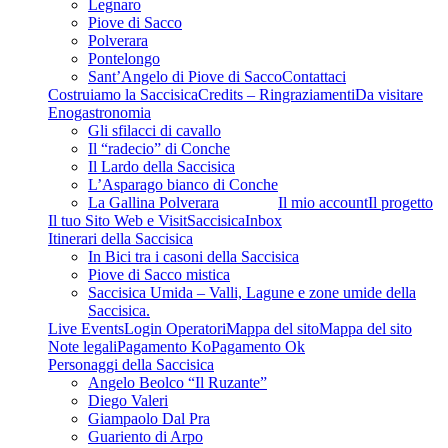
Legnaro
Piove di Sacco
Polverara
Pontelongo
Sant’Angelo di Piove di Sacco
Contattaci
Costruiamo la Saccisica
Credits – Ringraziamenti
Da visitare
Enogastronomia
Gli sfilacci di cavallo
Il “radecio” di Conche
Il Lardo della Saccisica
L’Asparago bianco di Conche
La Gallina Polverara
Il mio account
Il progetto
Il tuo Sito Web e VisitSaccisica
Inbox
Itinerari della Saccisica
In Bici tra i casoni della Saccisica
Piove di Sacco mistica
Saccisica Umida – Valli, Lagune e zone umide della
Saccisica.
Live Events
Login Operatori
Mappa del sito
Mappa del sito
Note legali
Pagamento Ko
Pagamento Ok
Personaggi della Saccisica
Angelo Beolco “Il Ruzante”
Diego Valeri
Giampaolo Dal Pra
Guariento di Arpo