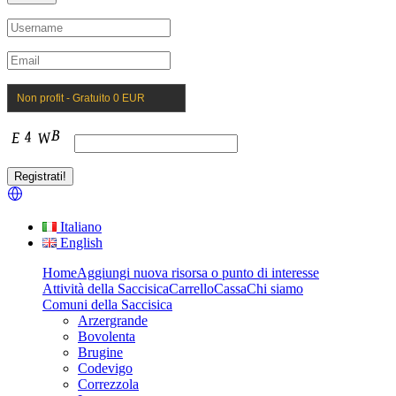
Non profit - Gratuito 0 EUR
Italiano
English
Home
Aggiungi nuova risorsa o punto di interesse
Attività della Saccisica
Carrello
Cassa
Chi siamo
Comuni della Saccisica
Arzergrande
Bovolenta
Brugine
Codevigo
Correzzola