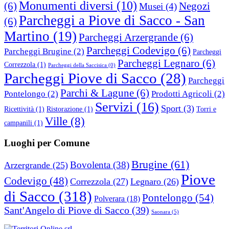
Monumenti diversi
(10)
(6)
Negozi
Musei
(4)
Parcheggi a Piove di Sacco - San
(6)
Martino
(19)
Parcheggi Arzergrande
(6)
Parcheggi Codevigo
(6)
Parcheggi Brugine
(2)
Parcheggi
Parcheggi Legnaro
(6)
Correzzola
(1)
Parcheggi della Saccisica
(0)
Parcheggi Piove di Sacco
(28)
Parcheggi
Parchi & Lagune
(6)
Pontelongo
(2)
Prodotti Agricoli
(2)
Servizi
(16)
Sport
(3)
Ricettività
(1)
Ristorazione
(1)
Torri e
Ville
(8)
campanili
(1)
Luoghi per Comune
Brugine
(61)
Bovolenta
(38)
Arzergrande
(25)
Piove
Codevigo
(48)
Correzzola
(27)
Legnaro
(26)
di Sacco
(318)
Pontelongo
(54)
Polverara
(18)
Sant'Angelo di Piove di Sacco
(39)
Saonara
(5)