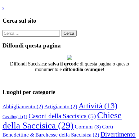
Cerca sul sito
Cerca
per:
Diffondi questa pagina
Diffondi Saccisica:
salva il qrcode
di questa pagina o questo
monumento e
diffondilo ovunque
!
Luoghi per categorie
Attività
(13)
Abbigliamento
(2)
Artigianato
(2)
Chiese
Casoni della Saccisica
(5)
Casalinghi
(1)
della Saccisica
(29)
Comuni
(3)
Corti
Divertimento
Benedettine & Barchesse della Saccisica
(2)