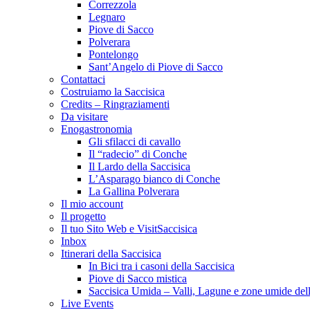
Correzzola
Legnaro
Piove di Sacco
Polverara
Pontelongo
Sant’Angelo di Piove di Sacco
Contattaci
Costruiamo la Saccisica
Credits – Ringraziamenti
Da visitare
Enogastronomia
Gli sfilacci di cavallo
Il “radecio” di Conche
Il Lardo della Saccisica
L’Asparago bianco di Conche
La Gallina Polverara
Il mio account
Il progetto
Il tuo Sito Web e VisitSaccisica
Inbox
Itinerari della Saccisica
In Bici tra i casoni della Saccisica
Piove di Sacco mistica
Saccisica Umida – Valli, Lagune e zone umide dell
Live Events