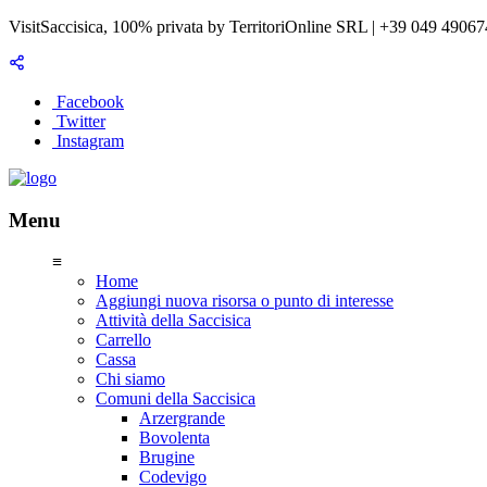
VisitSaccisica, 100% privata by TerritoriOnline SRL | +39 049 4906
Facebook
Twitter
Instagram
Menu
≡
Home
Aggiungi nuova risorsa o punto di interesse
Attività della Saccisica
Carrello
Cassa
Chi siamo
Comuni della Saccisica
Arzergrande
Bovolenta
Brugine
Codevigo