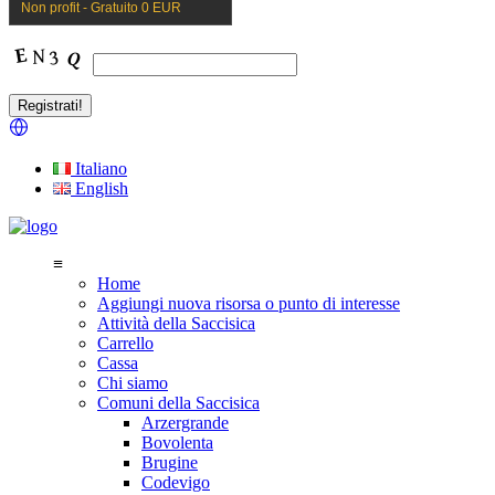
Non profit - Gratuito 0 EUR
Italiano
English
≡
Home
Aggiungi nuova risorsa o punto di interesse
Attività della Saccisica
Carrello
Cassa
Chi siamo
Comuni della Saccisica
Arzergrande
Bovolenta
Brugine
Codevigo