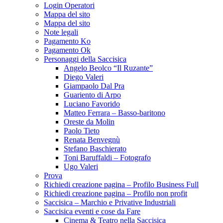
Login Operatori
Mappa del sito
Mappa del sito
Note legali
Pagamento Ko
Pagamento Ok
Personaggi della Saccisica
Angelo Beolco “Il Ruzante”
Diego Valeri
Giampaolo Dal Pra
Guariento di Arpo
Luciano Favorido
Matteo Ferrara – Basso-baritono
Oreste da Molin
Paolo Tieto
Renata Benvegnù
Stefano Baschierato
Toni Baruffaldi – Fotografo
Ugo Valeri
Prova
Richiedi creazione pagina – Profilo Business Full
Richiedi creazione pagina – Profilo non profit
Saccisica – Marchio e Privative Industriali
Saccisica eventi e cose da Fare
Cinema & Teatro nella Saccisica