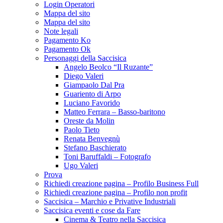
Login Operatori
Mappa del sito
Mappa del sito
Note legali
Pagamento Ko
Pagamento Ok
Personaggi della Saccisica
Angelo Beolco “Il Ruzante”
Diego Valeri
Giampaolo Dal Pra
Guariento di Arpo
Luciano Favorido
Matteo Ferrara – Basso-baritono
Oreste da Molin
Paolo Tieto
Renata Benvegnù
Stefano Baschierato
Toni Baruffaldi – Fotografo
Ugo Valeri
Prova
Richiedi creazione pagina – Profilo Business Full
Richiedi creazione pagina – Profilo non profit
Saccisica – Marchio e Privative Industriali
Saccisica eventi e cose da Fare
Cinema & Teatro nella Saccisica