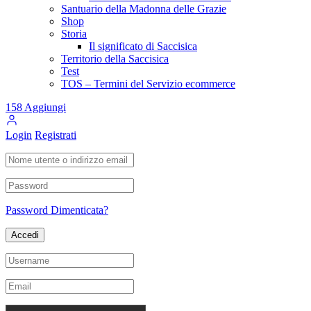
Santuario della Madonna delle Grazie
Shop
Storia
Il significato di Saccisica
Territorio della Saccisica
Test
TOS – Termini del Servizio ecommerce
158
Aggiungi
Login
Registrati
Password Dimenticata?