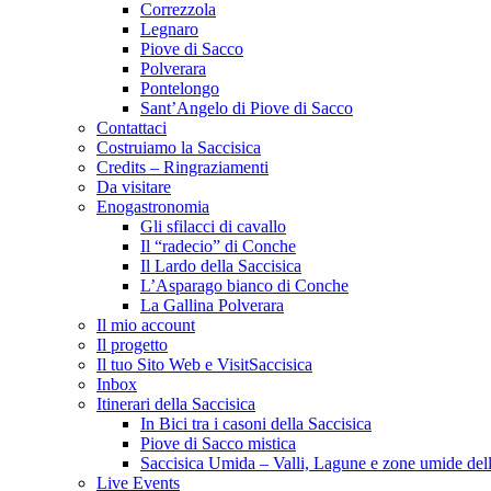
Correzzola
Legnaro
Piove di Sacco
Polverara
Pontelongo
Sant’Angelo di Piove di Sacco
Contattaci
Costruiamo la Saccisica
Credits – Ringraziamenti
Da visitare
Enogastronomia
Gli sfilacci di cavallo
Il “radecio” di Conche
Il Lardo della Saccisica
L’Asparago bianco di Conche
La Gallina Polverara
Il mio account
Il progetto
Il tuo Sito Web e VisitSaccisica
Inbox
Itinerari della Saccisica
In Bici tra i casoni della Saccisica
Piove di Sacco mistica
Saccisica Umida – Valli, Lagune e zone umide dell
Live Events