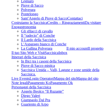
Legnaro
Piove di Sacco
Polverara
Pontelongo
Sant’Angelo di Piove di Sacco
Contattaci
Costruiamo la Saccisica
Credits – Ringraziamenti
Da visitare
Enogastronomia
Gli sfilacci di cavallo
Il “radecio” di Conche
Il Lardo della Saccisica
L’Asparago bianco di Conche
La Gallina Polverara
Il mio account
Il progetto
Il tuo Sito Web e VisitSaccisica
Inbox
Itinerari della Saccisica
In Bici tra i casoni della Saccisica
Piove di Sacco mistica
Saccisica Umida – Valli, Lagune e zone umide della
Saccisica.
Live Events
Login Operatori
Mappa del sito
Mappa del sito
Note legali
Pagamento Ko
Pagamento Ok
Personaggi della Saccisica
Angelo Beolco “Il Ruzante”
Diego Valeri
Giampaolo Dal Pra
Guariento di Arpo