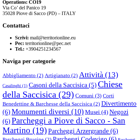
Operations: CO19
Via Co’ del Panico 19
35028 Piove di Sacco (PD) – ITALY
Contattaci
Scrivi:
mail@territorionline.eu
Pec:
territorionline@pec.net
Tel.:
+3904251234567
Naviga per categorie
Attività
(13)
Abbigliamento
(2)
Artigianato
(2)
Chiese
Casoni della Saccisica
(5)
Casalinghi
(1)
della Saccisica
(29)
Comuni
(3)
Corti
Divertimento
Benedettine & Barchesse della Saccisica
(2)
Monumenti diversi
(10)
(6)
Negozi
Musei
(4)
Parcheggi a Piove di Sacco - San
(6)
Martino
(19)
Parcheggi Arzergrande
(6)
Parcheggi Codevigo
(6)
Parcheggi Brugine
(2)
Parcheggi