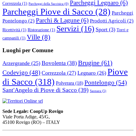
Parcheggi Legnaro
(6)
Correzzola
(1)
Parcheggi della Saccisica
(0)
Parcheggi Piove di Sacco
(28)
Parcheggi
Parchi & Lagune
(6)
Pontelongo
(2)
Prodotti Agricoli
(2)
Servizi
(16)
Sport
(3)
Ricettività
(1)
Ristorazione
(1)
Torri e
Ville
(8)
campanili
(1)
Luoghi per Comune
Brugine
(61)
Bovolenta
(38)
Arzergrande
(25)
Piove
Codevigo
(48)
Correzzola
(27)
Legnaro
(26)
di Sacco
(318)
Pontelongo
(54)
Polverara
(18)
Sant'Angelo di Piove di Sacco
(39)
Saonara
(5)
Sede Legale: CoopUp Rovigo
Viale Porta Adige, 45/G,
45100 Rovigo (RO) – ITALY