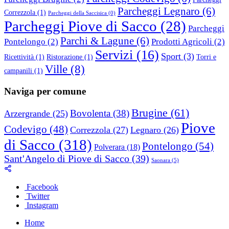
Parcheggi Legnaro
(6)
Correzzola
(1)
Parcheggi della Saccisica
(0)
Parcheggi Piove di Sacco
(28)
Parcheggi
Parchi & Lagune
(6)
Pontelongo
(2)
Prodotti Agricoli
(2)
Servizi
(16)
Sport
(3)
Ricettività
(1)
Ristorazione
(1)
Torri e
Ville
(8)
campanili
(1)
Naviga per comune
Brugine
(61)
Bovolenta
(38)
Arzergrande
(25)
Piove
Codevigo
(48)
Correzzola
(27)
Legnaro
(26)
di Sacco
(318)
Pontelongo
(54)
Polverara
(18)
Sant'Angelo di Piove di Sacco
(39)
Saonara
(5)
Facebook
Twitter
Instagram
Home