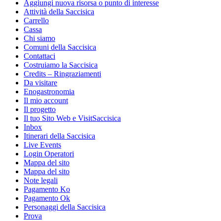
Aggiungi nuova risorsa o punto di interesse
Attività della Saccisica
Carrello
Cassa
Chi siamo
Comuni della Saccisica
Contattaci
Costruiamo la Saccisica
Credits – Ringraziamenti
Da visitare
Enogastronomia
Il mio account
Il progetto
Il tuo Sito Web e VisitSaccisica
Inbox
Itinerari della Saccisica
Live Events
Login Operatori
Mappa del sito
Mappa del sito
Note legali
Pagamento Ko
Pagamento Ok
Personaggi della Saccisica
Prova