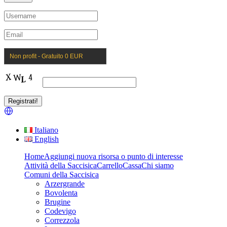
Non profit - Gratuito 0 EUR
Italiano
English
Home
Aggiungi nuova risorsa o punto di interesse
Attività della Saccisica
Carrello
Cassa
Chi siamo
Comuni della Saccisica
Arzergrande
Bovolenta
Brugine
Codevigo
Correzzola