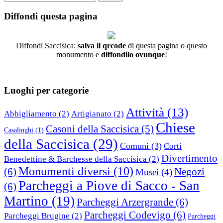
per:
Diffondi questa pagina
Diffondi Saccisica:
salva il qrcode
di questa pagina o questo
monumento e
diffondilo ovunque
!
Luoghi per categorie
Attività
(13)
Abbigliamento
(2)
Artigianato
(2)
Chiese
Casoni della Saccisica
(5)
Casalinghi
(1)
della Saccisica
(29)
Comuni
(3)
Corti
Divertimento
Benedettine & Barchesse della Saccisica
(2)
Monumenti diversi
(10)
(6)
Negozi
Musei
(4)
Parcheggi a Piove di Sacco - San
(6)
Martino
(19)
Parcheggi Arzergrande
(6)
Parcheggi Codevigo
(6)
Parcheggi Brugine
(2)
Parcheggi