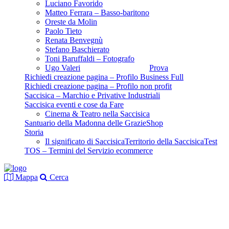
Luciano Favorido
Matteo Ferrara – Basso-baritono
Oreste da Molin
Paolo Tieto
Renata Benvegnù
Stefano Baschierato
Toni Baruffaldi – Fotografo
Ugo Valeri
Prova
Richiedi creazione pagina – Profilo Business Full
Richiedi creazione pagina – Profilo non profit
Saccisica – Marchio e Privative Industriali
Saccisica eventi e cose da Fare
Cinema & Teatro nella Saccisica
Santuario della Madonna delle Grazie
Shop
Storia
Il significato di Saccisica
Territorio della Saccisica
Test
TOS – Termini del Servizio ecommerce
Mappa
Cerca