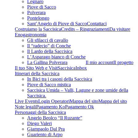
Legnaro
Piove di Sacco
Polverara
Pontelongo
Sant’Angelo di Piove di Sacco
Contattaci
Costruiamo la Saccisica
Credits – Ringraziamenti
Da visitare
Enogastronomia
Gli sfilacci di cavallo
Il “radecio” di Conche
Il Lardo della Saccisica
L’Asparago bianco di Conche
La Gallina Polverara
Il mio account
Il progetto
Il tuo Sito Web e VisitSaccisica
Inbox
Itinerari della Saccisica
In Bici tra i casoni della Saccisica
Piove di Sacco mistica
Saccisica Umida – Valli, Lagune e zone umide della
Saccisica.
Live Events
Login Operatori
Mappa del sito
Mappa del sito
Note legali
Pagamento Ko
Pagamento Ok
Personaggi della Saccisica
Angelo Beolco “Il Ruzante”
Diego Valeri
Giampaolo Dal Pra
Guariento di Arpo