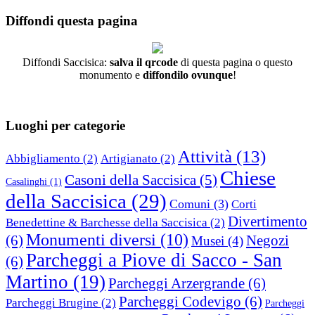
per:
Diffondi questa pagina
Diffondi Saccisica:
salva il qrcode
di questa pagina o questo
monumento e
diffondilo ovunque
!
Luoghi per categorie
Attività
(13)
Abbigliamento
(2)
Artigianato
(2)
Chiese
Casoni della Saccisica
(5)
Casalinghi
(1)
della Saccisica
(29)
Comuni
(3)
Corti
Divertimento
Benedettine & Barchesse della Saccisica
(2)
Monumenti diversi
(10)
(6)
Negozi
Musei
(4)
Parcheggi a Piove di Sacco - San
(6)
Martino
(19)
Parcheggi Arzergrande
(6)
Parcheggi Codevigo
(6)
Parcheggi Brugine
(2)
Parcheggi