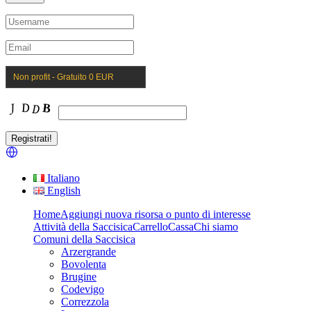
Non profit - Gratuito 0 EUR
Italiano
English
Home
Aggiungi nuova risorsa o punto di interesse
Attività della Saccisica
Carrello
Cassa
Chi siamo
Comuni della Saccisica
Arzergrande
Bovolenta
Brugine
Codevigo
Correzzola