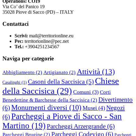
Operations: CO19
Via Co’ del Panico 19
35028 Piove di Sacco (PD) – ITALY
Contattaci
Scrivi:
mail@territorionline.eu
Pec:
territorionline@pec.net
Tel.:
+3904251234567
Naviga per categorie
Attività
(13)
Abbigliamento
(2)
Artigianato
(2)
Chiese
Casoni della Saccisica
(5)
Casalinghi
(1)
della Saccisica
(29)
Comuni
(3)
Corti
Divertimento
Benedettine & Barchesse della Saccisica
(2)
Monumenti diversi
(10)
(6)
Negozi
Musei
(4)
Parcheggi a Piove di Sacco - San
(6)
Martino
(19)
Parcheggi Arzergrande
(6)
Parcheggi Codevigo
(6)
Parcheggi Brugine
(2)
Parcheggi