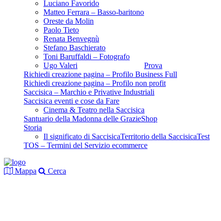
Luciano Favorido
Matteo Ferrara – Basso-baritono
Oreste da Molin
Paolo Tieto
Renata Benvegnù
Stefano Baschierato
Toni Baruffaldi – Fotografo
Ugo Valeri
Prova
Richiedi creazione pagina – Profilo Business Full
Richiedi creazione pagina – Profilo non profit
Saccisica – Marchio e Privative Industriali
Saccisica eventi e cose da Fare
Cinema & Teatro nella Saccisica
Santuario della Madonna delle Grazie
Shop
Storia
Il significato di Saccisica
Territorio della Saccisica
Test
TOS – Termini del Servizio ecommerce
Mappa
Cerca