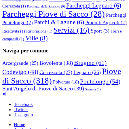
Parcheggi Legnaro
(6)
Correzzola
(1)
Parcheggi della Saccisica
(0)
Parcheggi Piove di Sacco
(28)
Parcheggi
Parchi & Lagune
(6)
Pontelongo
(2)
Prodotti Agricoli
(2)
Servizi
(16)
Sport
(3)
Ricettività
(1)
Ristorazione
(1)
Torri e
Ville
(8)
campanili
(1)
Naviga per comune
Brugine
(61)
Bovolenta
(38)
Arzergrande
(25)
Piove
Codevigo
(48)
Correzzola
(27)
Legnaro
(26)
di Sacco
(318)
Pontelongo
(54)
Polverara
(18)
Sant'Angelo di Piove di Sacco
(39)
Saonara
(5)
Facebook
Twitter
Instagram
Home