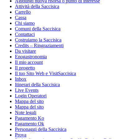
Aggiungi nuova risorsa o punto di interesse
Attività della Saccisica
Carrello
Cassa
Chi siamo
Comuni della Saccisica
Contattaci
Costruiamo la Saccisica
Credits – Ringraziamenti
Da visitare
Enogastronomia
Il mio account
Il progetto
Il tuo Sito Web e VisitSaccisica
Inbox
Itinerari della Saccisica
Live Events
Login Operatori
Mappa del sito
Mappa del sito
Note legali
Pagamento Ko
Pagamento Ok
Personaggi della Saccisica
Prova