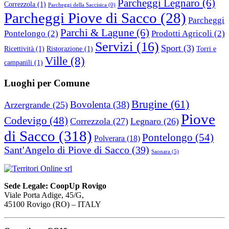
Parcheggi Legnaro
(6)
Correzzola
(1)
Parcheggi della Saccisica
(0)
Parcheggi Piove di Sacco
(28)
Parcheggi
Parchi & Lagune
(6)
Pontelongo
(2)
Prodotti Agricoli
(2)
Servizi
(16)
Sport
(3)
Ricettività
(1)
Ristorazione
(1)
Torri e
Ville
(8)
campanili
(1)
Luoghi per Comune
Brugine
(61)
Bovolenta
(38)
Arzergrande
(25)
Piove
Codevigo
(48)
Correzzola
(27)
Legnaro
(26)
di Sacco
(318)
Pontelongo
(54)
Polverara
(18)
Sant'Angelo di Piove di Sacco
(39)
Saonara
(5)
Sede Legale: CoopUp Rovigo
Viale Porta Adige, 45/G,
45100 Rovigo (RO) – ITALY