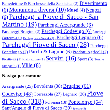
Divertimento
Benedettine & Barchesse della Saccisica
(2)
Monumenti diversi
(10)
(6)
Negozi
Musei
(4)
Parcheggi a Piove di Sacco - San
(6)
Martino
(19)
Parcheggi Arzergrande
(6)
Parcheggi Codevigo
(6)
Parcheggi Brugine
(2)
Parcheggi
Parcheggi Legnaro
(6)
Correzzola
(1)
Parcheggi della Saccisica
(0)
Parcheggi Piove di Sacco
(28)
Parcheggi
Parchi & Lagune
(6)
Pontelongo
(2)
Prodotti Agricoli
(2)
Servizi
(16)
Sport
(3)
Ricettività
(1)
Ristorazione
(1)
Torri e
Ville
(8)
campanili
(1)
Naviga per comune
Brugine
(61)
Bovolenta
(38)
Arzergrande
(25)
Piove
Codevigo
(48)
Correzzola
(27)
Legnaro
(26)
di Sacco
(318)
Pontelongo
(54)
Polverara
(18)
Sant'Angelo di Piove di Sacco
(39)
Saonara
(5)