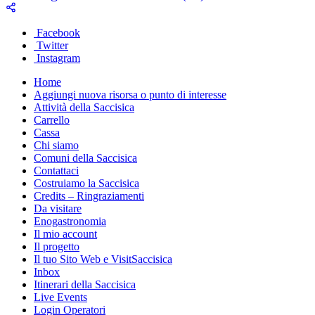
Facebook
Twitter
Instagram
Home
Aggiungi nuova risorsa o punto di interesse
Attività della Saccisica
Carrello
Cassa
Chi siamo
Comuni della Saccisica
Contattaci
Costruiamo la Saccisica
Credits – Ringraziamenti
Da visitare
Enogastronomia
Il mio account
Il progetto
Il tuo Sito Web e VisitSaccisica
Inbox
Itinerari della Saccisica
Live Events
Login Operatori