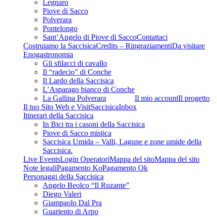
Legnaro
Piove di Sacco
Polverara
Pontelongo
Sant’Angelo di Piove di Sacco
Contattaci
Costruiamo la Saccisica
Credits – Ringraziamenti
Da visitare
Enogastronomia
Gli sfilacci di cavallo
Il “radecio” di Conche
Il Lardo della Saccisica
L’Asparago bianco di Conche
La Gallina Polverara
Il mio account
Il progetto
Il tuo Sito Web e VisitSaccisica
Inbox
Itinerari della Saccisica
In Bici tra i casoni della Saccisica
Piove di Sacco mistica
Saccisica Umida – Valli, Lagune e zone umide della
Saccisica.
Live Events
Login Operatori
Mappa del sito
Mappa del sito
Note legali
Pagamento Ko
Pagamento Ok
Personaggi della Saccisica
Angelo Beolco “Il Ruzante”
Diego Valeri
Giampaolo Dal Pra
Guariento di Arpo