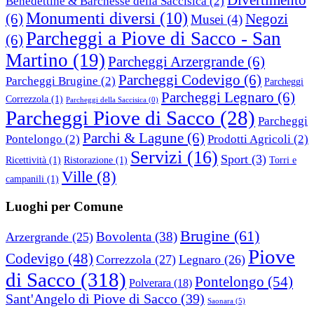
Benedettine & Barchesse della Saccisica
(2)
Monumenti diversi
(10)
(6)
Negozi
Musei
(4)
Parcheggi a Piove di Sacco - San
(6)
Martino
(19)
Parcheggi Arzergrande
(6)
Parcheggi Codevigo
(6)
Parcheggi Brugine
(2)
Parcheggi
Parcheggi Legnaro
(6)
Correzzola
(1)
Parcheggi della Saccisica
(0)
Parcheggi Piove di Sacco
(28)
Parcheggi
Parchi & Lagune
(6)
Pontelongo
(2)
Prodotti Agricoli
(2)
Servizi
(16)
Sport
(3)
Ricettività
(1)
Ristorazione
(1)
Torri e
Ville
(8)
campanili
(1)
Luoghi per Comune
Brugine
(61)
Bovolenta
(38)
Arzergrande
(25)
Piove
Codevigo
(48)
Correzzola
(27)
Legnaro
(26)
di Sacco
(318)
Pontelongo
(54)
Polverara
(18)
Sant'Angelo di Piove di Sacco
(39)
Saonara
(5)