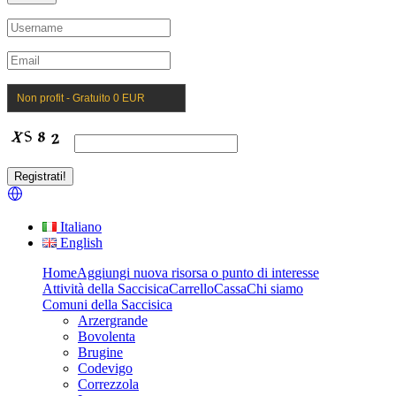
Non profit - Gratuito 0 EUR
Italiano
English
Home
Aggiungi nuova risorsa o punto di interesse
Attività della Saccisica
Carrello
Cassa
Chi siamo
Comuni della Saccisica
Arzergrande
Bovolenta
Brugine
Codevigo
Correzzola