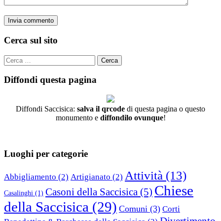
Cerca sul sito
Cerca
per:
Diffondi questa pagina
Diffondi Saccisica:
salva il qrcode
di questa pagina o questo
monumento e
diffondilo ovunque
!
Luoghi per categorie
Attività
(13)
Abbigliamento
(2)
Artigianato
(2)
Chiese
Casoni della Saccisica
(5)
Casalinghi
(1)
della Saccisica
(29)
Comuni
(3)
Corti
Divertimento