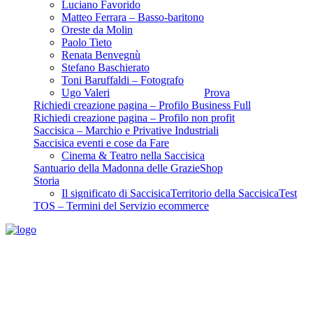
Luciano Favorido
Matteo Ferrara – Basso-baritono
Oreste da Molin
Paolo Tieto
Renata Benvegnù
Stefano Baschierato
Toni Baruffaldi – Fotografo
Ugo Valeri
Prova
Richiedi creazione pagina – Profilo Business Full
Richiedi creazione pagina – Profilo non profit
Saccisica – Marchio e Privative Industriali
Saccisica eventi e cose da Fare
Cinema & Teatro nella Saccisica
Santuario della Madonna delle Grazie
Shop
Storia
Il significato di Saccisica
Territorio della Saccisica
Test
TOS – Termini del Servizio ecommerce