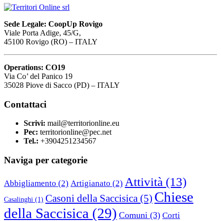
Sede Legale: CoopUp Rovigo
Viale Porta Adige, 45/G,
45100 Rovigo (RO) – ITALY
Operations: CO19
Via Co’ del Panico 19
35028 Piove di Sacco (PD) – ITALY
Contattaci
Scrivi:
mail@territorionline.eu
Pec:
territorionline@pec.net
Tel.:
+3904251234567
Naviga per categorie
Attività
(13)
Abbigliamento
(2)
Artigianato
(2)
Chiese
Casoni della Saccisica
(5)
Casalinghi
(1)
della Saccisica
(29)
Comuni
(3)
Corti