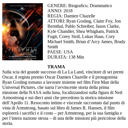
GENERE: Biografico, Drammatico
ANNO: 2018
REGIA: Damien Chazelle
ATTORI: Ryan Gosling, Claire Foy, Jon
Bernthal, Pablo Schreiber, Jason Clarke,
Kyle Chandler, Shea Whigham, Patrick
Fugit, Corey Stoll, Lukas Haas, Cory
Michael Smith, Brian d’Arcy James, Brady
Smith
PAESE: USA
DURATA: 138 Min
TRAMA
Sulla scia del grande successo di La La Land, vincitore di sei premi
Oscar, il regista premio Oscar Damien Chazelle e il protagonista
Ryan Gosling tornano a lavorare insieme nel film First Man della
Universal Pictures, che narra l’avvincente storia della prima
missione della NASA sulla luna, focalizzandosi sulla figura di Neil
Armostrong e sui dieci anni che precedono la storica missione
dell’Apollo 11. Resoconto intimo e viscerale raccontato dal punto di
vista di Armstrong, basato sul libro di James R. Hansen, il film
esplorerà i sacrifici e il costo – per Armstrong, per la sua famiglia e
per l’intera nazione stessa – di una delle missioni più pericolose della
storia.