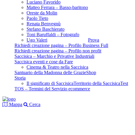
Luciano Favorido
Matteo Ferrara – Basso-baritono
Oreste da Molin
Paolo Tieto
Renata Benvegnù
Stefano Baschierato
Toni Baruffaldi – Fotografo
Ugo Valeri
Prova
Richiedi creazione pagina – Profilo Business Full
Richiedi creazione pagina – Profilo non profit
Saccisica – Marchio e Privative Industriali
Saccisica eventi e cose da Fare
Cinema & Teatro nella Saccisica
Santuario della Madonna delle Grazie
Shop
Storia
Il significato di Saccisica
Territorio della Saccisica
Test
TOS – Termini del Servizio ecommerce
Mappa
Cerca