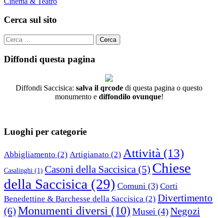
Cinema & Teatro
Cerca sul sito
Cerca
per:
Diffondi questa pagina
Diffondi Saccisica:
salva il qrcode
di questa pagina o questo
monumento e
diffondilo ovunque
!
Luoghi per categorie
Attività
(13)
Abbigliamento
(2)
Artigianato
(2)
Chiese
Casoni della Saccisica
(5)
Casalinghi
(1)
della Saccisica
(29)
Comuni
(3)
Corti
Divertimento
Benedettine & Barchesse della Saccisica
(2)
Monumenti diversi
(10)
(6)
Negozi
Musei
(4)