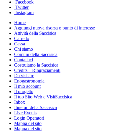
Facebook
Twitter
Instagram
Home
Aggiungi nuova risorsa o punto di interesse
Attività della Saccisica
Carrello
Cassa
Chi siamo
Comuni della Saccisica
Contattaci
Costruiamo la Saccisica
Credits – Ringraziamenti
Da visitare
Enogastronomia
Il mio account
Il progetto
Il tuo Sito Web e VisitSaccisica
Inbox
Itinerari della Saccisica
Live Events
Login Operatori
Mappa del sito
Mappa del sito