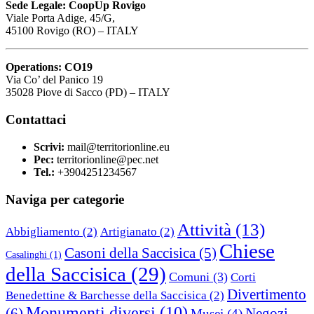
Sede Legale: CoopUp Rovigo
Viale Porta Adige, 45/G,
45100 Rovigo (RO) – ITALY
Operations: CO19
Via Co’ del Panico 19
35028 Piove di Sacco (PD) – ITALY
Contattaci
Scrivi:
mail@territorionline.eu
Pec:
territorionline@pec.net
Tel.:
+3904251234567
Naviga per categorie
Attività
(13)
Abbigliamento
(2)
Artigianato
(2)
Chiese
Casoni della Saccisica
(5)
Casalinghi
(1)
della Saccisica
(29)
Comuni
(3)
Corti
Divertimento
Benedettine & Barchesse della Saccisica
(2)
Monumenti diversi
(10)
(6)
Negozi
Musei
(4)