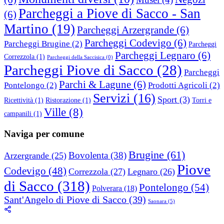
Parcheggi a Piove di Sacco - San
(6)
Martino
(19)
Parcheggi Arzergrande
(6)
Parcheggi Codevigo
(6)
Parcheggi Brugine
(2)
Parcheggi
Parcheggi Legnaro
(6)
Correzzola
(1)
Parcheggi della Saccisica
(0)
Parcheggi Piove di Sacco
(28)
Parcheggi
Parchi & Lagune
(6)
Pontelongo
(2)
Prodotti Agricoli
(2)
Servizi
(16)
Sport
(3)
Ricettività
(1)
Ristorazione
(1)
Torri e
Ville
(8)
campanili
(1)
Naviga per comune
Brugine
(61)
Bovolenta
(38)
Arzergrande
(25)
Piove
Codevigo
(48)
Correzzola
(27)
Legnaro
(26)
di Sacco
(318)
Pontelongo
(54)
Polverara
(18)
Sant'Angelo di Piove di Sacco
(39)
Saonara
(5)