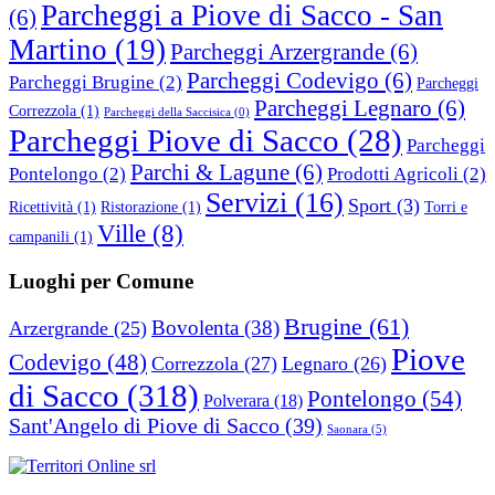
Parcheggi a Piove di Sacco - San
(6)
Martino
(19)
Parcheggi Arzergrande
(6)
Parcheggi Codevigo
(6)
Parcheggi Brugine
(2)
Parcheggi
Parcheggi Legnaro
(6)
Correzzola
(1)
Parcheggi della Saccisica
(0)
Parcheggi Piove di Sacco
(28)
Parcheggi
Parchi & Lagune
(6)
Pontelongo
(2)
Prodotti Agricoli
(2)
Servizi
(16)
Sport
(3)
Ricettività
(1)
Ristorazione
(1)
Torri e
Ville
(8)
campanili
(1)
Luoghi per Comune
Brugine
(61)
Bovolenta
(38)
Arzergrande
(25)
Piove
Codevigo
(48)
Correzzola
(27)
Legnaro
(26)
di Sacco
(318)
Pontelongo
(54)
Polverara
(18)
Sant'Angelo di Piove di Sacco
(39)
Saonara
(5)