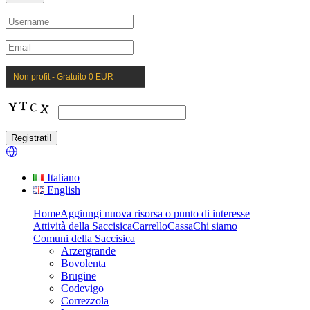
Non profit - Gratuito 0 EUR
Italiano
English
Home
Aggiungi nuova risorsa o punto di interesse
Attività della Saccisica
Carrello
Cassa
Chi siamo
Comuni della Saccisica
Arzergrande
Bovolenta
Brugine
Codevigo
Correzzola