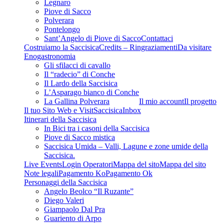
Legnaro
Piove di Sacco
Polverara
Pontelongo
Sant’Angelo di Piove di Sacco
Contattaci
Costruiamo la Saccisica
Credits – Ringraziamenti
Da visitare
Enogastronomia
Gli sfilacci di cavallo
Il “radecio” di Conche
Il Lardo della Saccisica
L’Asparago bianco di Conche
La Gallina Polverara
Il mio account
Il progetto
Il tuo Sito Web e VisitSaccisica
Inbox
Itinerari della Saccisica
In Bici tra i casoni della Saccisica
Piove di Sacco mistica
Saccisica Umida – Valli, Lagune e zone umide della
Saccisica.
Live Events
Login Operatori
Mappa del sito
Mappa del sito
Note legali
Pagamento Ko
Pagamento Ok
Personaggi della Saccisica
Angelo Beolco “Il Ruzante”
Diego Valeri
Giampaolo Dal Pra
Guariento di Arpo