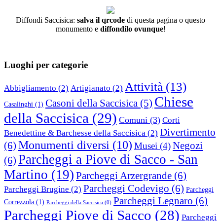
Diffondi Saccisica:
salva il qrcode
di questa pagina o questo
monumento e
diffondilo ovunque
!
Luoghi per categorie
Attività
(13)
Abbigliamento
(2)
Artigianato
(2)
Chiese
Casoni della Saccisica
(5)
Casalinghi
(1)
della Saccisica
(29)
Comuni
(3)
Corti
Divertimento
Benedettine & Barchesse della Saccisica
(2)
Monumenti diversi
(10)
(6)
Negozi
Musei
(4)
Parcheggi a Piove di Sacco - San
(6)
Martino
(19)
Parcheggi Arzergrande
(6)
Parcheggi Codevigo
(6)
Parcheggi Brugine
(2)
Parcheggi
Parcheggi Legnaro
(6)
Correzzola
(1)
Parcheggi della Saccisica
(0)
Parcheggi Piove di Sacco
(28)
Parcheggi