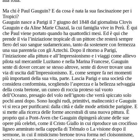
alla folla.
Ma chi è Paul Gauguin? E da cosa è nata la sua fascinazione per i
Tropici?
Gauguin nasce a Parigi il 7 giugno del 1848 dal giornalista Clovis
Gauguin e da Aline Marie Chazal, la cui famiglia vive in Perù. È qui
che Paul viene portato quando ha quattordici mesi. Ed è qui che
prende il via l’iniziazione tropicale di un pittore che resterà sempre
fiero del suo sangue sudamericano, tanto da sostenere con fermezza
una sua parentela con gli Aztechi. Dopo il ritorno a Parigi,
l’iniziazione alla pittura e all’Impressionismo e i viaggi come allievo
pilota sul mercantile Luzitano e nella Marina Francese, Gauguin
sente di dover cercare se stesso altrove, sente di dover trovare una
via di uscita dall’Impressionismo. E, come sempre fa nei momenti
più importanti della sua vita, parte. Lascia Parigi e una società che
considera conformista, scegliendo l’asprezza e la bellezza selvaggia
della costa bretone, un cuneo di roccia proteso sul vuoto
dell’Oceano, presagio del volo nell’ignoto che verrà spiccato solo
pochi anni dopo. Sono luoghi rudi, primitivi, malinconici e Gauguin
vi si reca per purificarsi: dalla città e dalle mode artistiche parigine. E
si mette alla ricerca delle forme ancestrali di una nuova pittura. È
proprio qui a Pont-Aven che Gauguin dipingerà alcune delle sue
opere più celebri, come il Cristo Giallo in cui riproduce un crocifisso
ligneo ammirato nella cappella di Trémalo o La visione dopo il
sermone, in cui il misticismo bretone trova forma nel cloisonnisme,