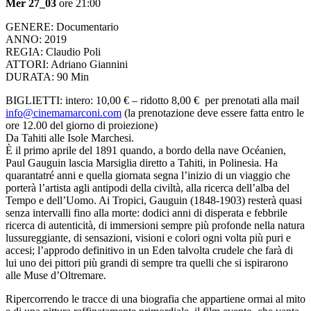
Mer 27_03
ore 21:00
GENERE: Documentario
ANNO: 2019
REGIA: Claudio Poli
ATTORI: Adriano Giannini
DURATA: 90 Min
BIGLIETTI: intero: 10,00 € – ridotto 8,00 € per prenotati alla mail
info@cinemamarconi.com
(la prenotazione deve essere fatta entro le
ore 12.00 del giorno di proiezione)
Da Tahiti alle Isole Marchesi.
È il primo aprile del 1891 quando, a bordo della nave Océanien,
Paul Gauguin lascia Marsiglia diretto a Tahiti, in Polinesia. Ha
quarantatré anni e quella giornata segna l’inizio di un viaggio che
porterà l’artista agli antipodi della civiltà, alla ricerca dell’alba del
Tempo e dell’Uomo. Ai Tropici, Gauguin (1848-1903) resterà quasi
senza intervalli fino alla morte: dodici anni di disperata e febbrile
ricerca di autenticità, di immersioni sempre più profonde nella natura
lussureggiante, di sensazioni, visioni e colori ogni volta più puri e
accesi; l’approdo definitivo in un Eden talvolta crudele che farà di
lui uno dei pittori più grandi di sempre tra quelli che si ispirarono
alle Muse d’Oltremare.
Ripercorrendo le tracce di una biografia che appartiene ormai al mito