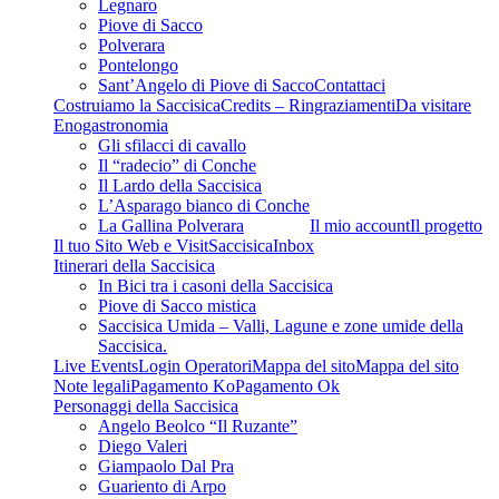
Legnaro
Piove di Sacco
Polverara
Pontelongo
Sant’Angelo di Piove di Sacco
Contattaci
Costruiamo la Saccisica
Credits – Ringraziamenti
Da visitare
Enogastronomia
Gli sfilacci di cavallo
Il “radecio” di Conche
Il Lardo della Saccisica
L’Asparago bianco di Conche
La Gallina Polverara
Il mio account
Il progetto
Il tuo Sito Web e VisitSaccisica
Inbox
Itinerari della Saccisica
In Bici tra i casoni della Saccisica
Piove di Sacco mistica
Saccisica Umida – Valli, Lagune e zone umide della
Saccisica.
Live Events
Login Operatori
Mappa del sito
Mappa del sito
Note legali
Pagamento Ko
Pagamento Ok
Personaggi della Saccisica
Angelo Beolco “Il Ruzante”
Diego Valeri
Giampaolo Dal Pra
Guariento di Arpo