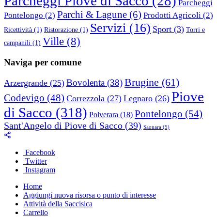
Parcheggi Piove di Sacco
(28)
Parcheggi
Parchi & Lagune
(6)
Pontelongo
(2)
Prodotti Agricoli
(2)
Servizi
(16)
Sport
(3)
Ricettività
(1)
Ristorazione
(1)
Torri e
Ville
(8)
campanili
(1)
Naviga per comune
Brugine
(61)
Bovolenta
(38)
Arzergrande
(25)
Piove
Codevigo
(48)
Correzzola
(27)
Legnaro
(26)
di Sacco
(318)
Pontelongo
(54)
Polverara
(18)
Sant'Angelo di Piove di Sacco
(39)
Saonara
(5)
Facebook
Twitter
Instagram
Home
Aggiungi nuova risorsa o punto di interesse
Attività della Saccisica
Carrello