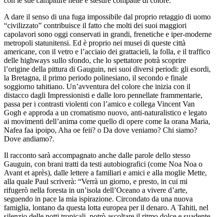
con le sue campiture nette e stesure compatte di colore.
A dare il senso di una fuga impossibile dal proprio retaggio di uomo
“civilizzato” contribuisce il fatto che molti dei suoi maggiori
capolavori sono oggi conservati in grandi, frenetiche e iper-moderne
metropoli statunitensi. Ed è proprio nei musei di queste città
americane, con il vetro e l’acciaio dei grattacieli, la folla, e il traffico
delle highways sullo sfondo, che lo spettatore potrà scoprire
l’origine della pittura di Gauguin, nei suoi diversi periodi: gli esordi,
la Bretagna, il primo periodo polinesiano, il secondo e finale
soggiorno tahitiano. Un’avventura del colore che inizia con il
distacco dagli Impressionisti e dalle loro pennellate frammentarie,
passa per i contrasti violenti con l’amico e collega Vincent Van
Gogh e approda a un cromatismo nuovo, anti-naturalistico e legato
ai movimenti dell’anima come quello di opere come Ia orana Maria,
Nafea faa ipoipo, Aha oe feii? o Da dove veniamo? Chi siamo?
Dove andiamo?.
Il racconto sarà accompagnato anche dalle parole dello stesso
Gauguin, con brani tratti da testi autobiografici (come Noa Noa o
Avant et après), dalle lettere a familiari e amici e alla moglie Mette,
alla quale Paul scriverà: “Verrà un giorno, e presto, in cui mi
rifugerò nella foresta in un’isola dell’Oceano a vivere d’arte,
seguendo in pace la mia ispirazione. Circondato da una nuova
famiglia, lontano da questa lotta europea per il denaro. A Tahiti, nel
silenzio delle notti tropicali, potrò ascoltare il ritmo dolce e suadente