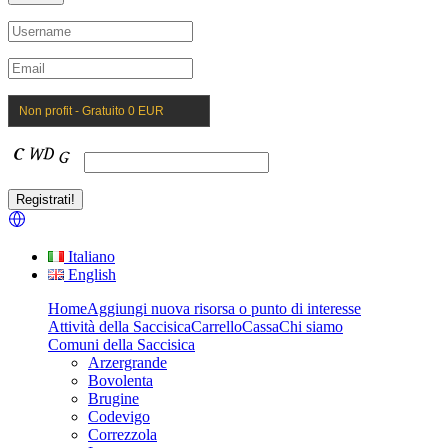
Non profit - Gratuito 0 EUR
Italiano
English
Home
Aggiungi nuova risorsa o punto di interesse
Attività della Saccisica
Carrello
Cassa
Chi siamo
Comuni della Saccisica
Arzergrande
Bovolenta
Brugine
Codevigo
Correzzola