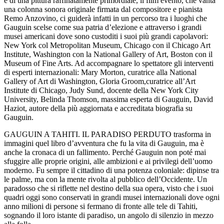
e di una pittura raffinatamente primordiale, il film evento, che vanta
una colonna sonora originale firmata dal compositore e pianista
Remo Anzovino, ci guiderà infatti in un percorso tra i luoghi che
Gauguin scelse come sua patria d’elezione e attraverso i grandi
musei americani dove sono custoditi i suoi più grandi capolavori:
New York col Metropolitan Museum, Chicago con il Chicago Art
Institute, Washington con la National Gallery of Art, Boston con il
Museum of Fine Arts. Ad accompagnare lo spettatore gli interventi
di esperti internazionali: Mary Morton, curatrice alla National
Gallery of Art di Washington, Gloria Groom,curatrice all’Art
Institute di Chicago, Judy Sund, docente della New York City
University, Belinda Thomson, massima esperta di Gauguin, David
Haziot, autore della più aggiornata e accreditata biografia su
Gauguin.
GAUGUIN A TAHITI. IL PARADISO PERDUTO trasforma in
immagini quel libro d’avventura che fu la vita di Gauguin, ma è
anche la cronaca di un fallimento. Perché Gauguin non poté mai
sfuggire alle proprie origini, alle ambizioni e ai privilegi dell’uomo
moderno. Fu sempre il cittadino di una potenza coloniale: dipinse tra
le palme, ma con la mente rivolta al pubblico dell’Occidente. Un
paradosso che si riflette nel destino della sua opera, visto che i suoi
quadri oggi sono conservati in grandi musei internazionali dove ogni
anno milioni di persone si fermano di fronte alle tele di Tahiti,
sognando il loro istante di paradiso, un angolo di silenzio in mezzo