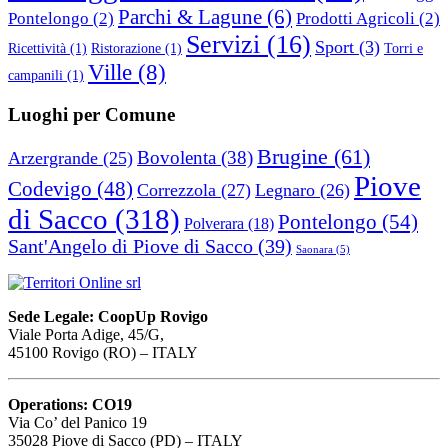
Parchi & Lagune
(6)
Pontelongo
(2)
Prodotti Agricoli
(2)
Servizi
(16)
Sport
(3)
Ricettività
(1)
Ristorazione
(1)
Torri e
Ville
(8)
campanili
(1)
Luoghi per Comune
Brugine
(61)
Bovolenta
(38)
Arzergrande
(25)
Piove
Codevigo
(48)
Correzzola
(27)
Legnaro
(26)
di Sacco
(318)
Pontelongo
(54)
Polverara
(18)
Sant'Angelo di Piove di Sacco
(39)
Saonara
(5)
Sede Legale: CoopUp Rovigo
Viale Porta Adige, 45/G,
45100 Rovigo (RO) – ITALY
Operations: CO19
Via Co’ del Panico 19
35028 Piove di Sacco (PD) – ITALY