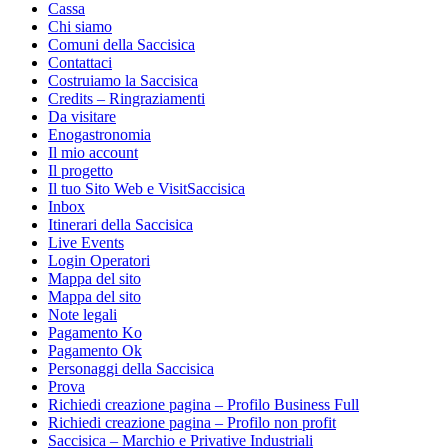
Cassa
Chi siamo
Comuni della Saccisica
Contattaci
Costruiamo la Saccisica
Credits – Ringraziamenti
Da visitare
Enogastronomia
Il mio account
Il progetto
Il tuo Sito Web e VisitSaccisica
Inbox
Itinerari della Saccisica
Live Events
Login Operatori
Mappa del sito
Mappa del sito
Note legali
Pagamento Ko
Pagamento Ok
Personaggi della Saccisica
Prova
Richiedi creazione pagina – Profilo Business Full
Richiedi creazione pagina – Profilo non profit
Saccisica – Marchio e Privative Industriali