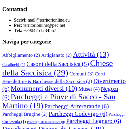
Contattaci
Scrivi:
mail@territorionline.eu
Pec:
territorionline@pec.net
Tel.:
+3904251234567
Naviga per categorie
Attività
(13)
Abbigliamento
(2)
Artigianato
(2)
Chiese
Casoni della Saccisica
(5)
Casalinghi
(1)
della Saccisica
(29)
Comuni
(3)
Corti
Divertimento
Benedettine & Barchesse della Saccisica
(2)
Monumenti diversi
(10)
(6)
Negozi
Musei
(4)
Parcheggi a Piove di Sacco - San
(6)
Martino
(19)
Parcheggi Arzergrande
(6)
Parcheggi Codevigo
(6)
Parcheggi Brugine
(2)
Parcheggi
Parcheggi Legnaro
(6)
Correzzola
(1)
Parcheggi della Saccisica
(0)