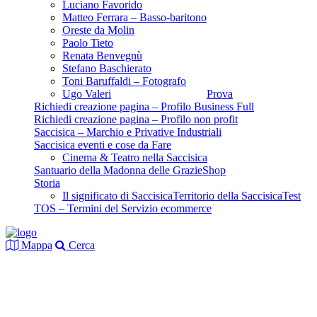
Luciano Favorido
Matteo Ferrara – Basso-baritono
Oreste da Molin
Paolo Tieto
Renata Benvegnù
Stefano Baschierato
Toni Baruffaldi – Fotografo
Ugo Valeri
Prova
Richiedi creazione pagina – Profilo Business Full
Richiedi creazione pagina – Profilo non profit
Saccisica – Marchio e Privative Industriali
Saccisica eventi e cose da Fare
Cinema & Teatro nella Saccisica
Santuario della Madonna delle Grazie
Shop
Storia
Il significato di Saccisica
Territorio della Saccisica
Test
TOS – Termini del Servizio ecommerce
Mappa
Cerca