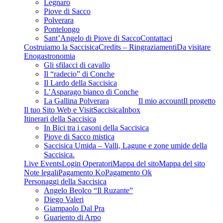
Legnaro
Piove di Sacco
Polverara
Pontelongo
Sant’Angelo di Piove di Sacco
Contattaci
Costruiamo la Saccisica
Credits – Ringraziamenti
Da visitare
Enogastronomia
Gli sfilacci di cavallo
Il “radecio” di Conche
Il Lardo della Saccisica
L’Asparago bianco di Conche
La Gallina Polverara
Il mio account
Il progetto
Il tuo Sito Web e VisitSaccisica
Inbox
Itinerari della Saccisica
In Bici tra i casoni della Saccisica
Piove di Sacco mistica
Saccisica Umida – Valli, Lagune e zone umide della
Saccisica.
Live Events
Login Operatori
Mappa del sito
Mappa del sito
Note legali
Pagamento Ko
Pagamento Ok
Personaggi della Saccisica
Angelo Beolco “Il Ruzante”
Diego Valeri
Giampaolo Dal Pra
Guariento di Arpo