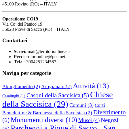
45100 Rovigo (RO) – ITALY
Operations: CO19
Via Co’ del Panico 19
35028 Piove di Sacco (PD) – ITALY
Contattaci
Scrivi:
mail@territorionline.eu
Pec:
territorionline@pec.net
Tel.:
+3904251234567
Naviga per categorie
Attività
(13)
Abbigliamento
(2)
Artigianato
(2)
Chiese
Casoni della Saccisica
(5)
Casalinghi
(1)
della Saccisica
(29)
Comuni
(3)
Corti
Divertimento
Benedettine & Barchesse della Saccisica
(2)
Monumenti diversi
(10)
(6)
Negozi
Musei
(4)
Parcheggi a Piove di Sacco - San
(6)