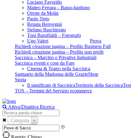
Luciano Favorido
Matteo Ferrara – Basso-baritono
Oreste da Molin
Paolo Tieto
Renata Benvegnù
Stefano Baschierato
Toni Baruffaldi – Fotografo
Ugo Valeri
Prova
Richiedi creazione pagina – Profilo Business Full
Richiedi creazione pagina – Profilo non profit
Saccisica – Marchio e Privative Industriali
Saccisica eventi e cose da Fare
Cinema & Teatro nella Saccisica
Santuario della Madonna delle Grazie
Shop
Storia
Il significato di Saccisica
Territorio della Saccisica
Test
TOS – Termini del Servizio ecommerce
Attiva/Disattiva Ricerca
Categoria
Raggio: Chiuso