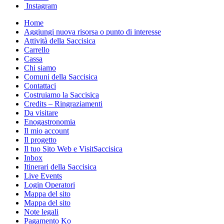
Instagram
Home
Aggiungi nuova risorsa o punto di interesse
Attività della Saccisica
Carrello
Cassa
Chi siamo
Comuni della Saccisica
Contattaci
Costruiamo la Saccisica
Credits – Ringraziamenti
Da visitare
Enogastronomia
Il mio account
Il progetto
Il tuo Sito Web e VisitSaccisica
Inbox
Itinerari della Saccisica
Live Events
Login Operatori
Mappa del sito
Mappa del sito
Note legali
Pagamento Ko