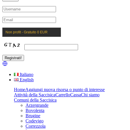
Non profit - Gratuito 0 EUR
Italiano
English
Home
Aggiungi nuova risorsa o punto di interesse
Attività della Saccisica
Carrello
Cassa
Chi siamo
Comuni della Saccisica
Arzergrande
Bovolenta
Brugine
Codevigo
Correzzola