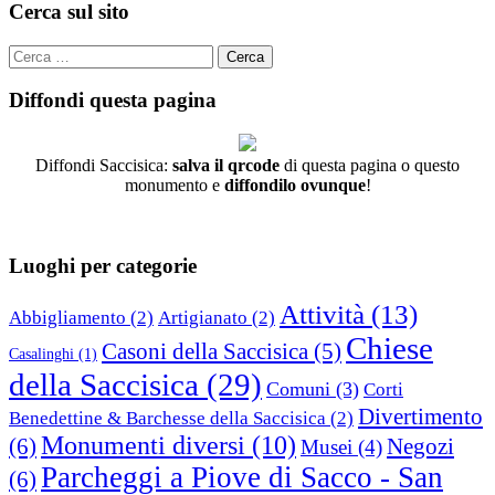
Cerca sul sito
Cerca
per:
Diffondi questa pagina
Diffondi Saccisica:
salva il qrcode
di questa pagina o questo
monumento e
diffondilo ovunque
!
Luoghi per categorie
Attività
(13)
Abbigliamento
(2)
Artigianato
(2)
Chiese
Casoni della Saccisica
(5)
Casalinghi
(1)
della Saccisica
(29)
Comuni
(3)
Corti
Divertimento
Benedettine & Barchesse della Saccisica
(2)
Monumenti diversi
(10)
(6)
Negozi
Musei
(4)
Parcheggi a Piove di Sacco - San
(6)