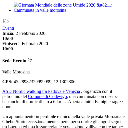
Eventi
Inizia:
2 Febbraio 2020
10:00
Finisce:
2 Febbraio 2020
10:00
Sede Evento
Valle Morosina
GPS:
45.28982329999999, 12.1305806
ASD Nordic walking tra Padova e Venezia
, organizza con il
patrocinio del
Comune di Codevigo
, una camminata con o senza
bastoncini di nordic di circa 6 km …Aperta a tutti : Famiglie ragazzi
nonni
Un appuntamento imperdibile e unico nella valle privata Morosina e
Ghebo Storto eccezionalmente aperte per scoprire gli angoli segreti
tra Laguna ed una lussureggiante vegetazione valliva con tre tappe: