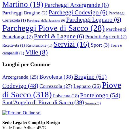
Martino
(19)
Parcheggi Arzergrande
(6)
Parcheggi Codevigo
(6)
Parcheggi Brugine
(2)
Parcheggi
Parcheggi Legnaro
(6)
Correzzola
(1)
Parcheggi della Saccisica
(0)
Parcheggi Piove di Sacco
(28)
Parcheggi
Parchi & Lagune
(6)
Pontelongo
(2)
Prodotti Agricoli
(2)
Servizi
(16)
Sport
(3)
Ricettività
(1)
Ristorazione
(1)
Torri e
Ville
(8)
campanili
(1)
Luoghi per Comune
Brugine
(61)
Bovolenta
(38)
Arzergrande
(25)
Piove
Codevigo
(48)
Correzzola
(27)
Legnaro
(26)
di Sacco
(318)
Pontelongo
(54)
Polverara
(18)
Sant'Angelo di Piove di Sacco
(39)
Saonara
(5)
Sede Legale: CoopUp Rovigo
Viale Porta Adige, 45/G,