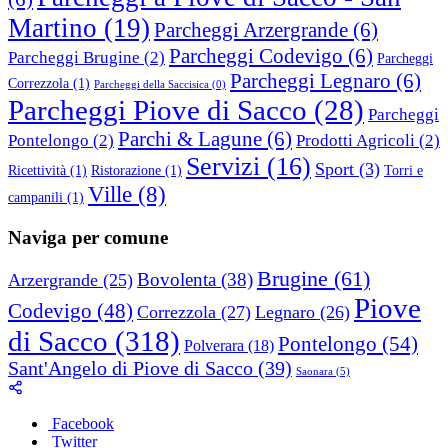
Martino
(19)
Parcheggi Arzergrande
(6)
Parcheggi Codevigo
(6)
Parcheggi Brugine
(2)
Parcheggi
Parcheggi Legnaro
(6)
Correzzola
(1)
Parcheggi della Saccisica
(0)
Parcheggi Piove di Sacco
(28)
Parcheggi
Parchi & Lagune
(6)
Pontelongo
(2)
Prodotti Agricoli
(2)
Servizi
(16)
Sport
(3)
Ricettività
(1)
Ristorazione
(1)
Torri e
Ville
(8)
campanili
(1)
Naviga per comune
Brugine
(61)
Bovolenta
(38)
Arzergrande
(25)
Piove
Codevigo
(48)
Correzzola
(27)
Legnaro
(26)
di Sacco
(318)
Pontelongo
(54)
Polverara
(18)
Sant'Angelo di Piove di Sacco
(39)
Saonara
(5)
Facebook
Twitter