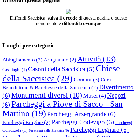
Diffondi Saccisica:
salva il qrcode
di questa pagina o questo
monumento e
diffondilo ovunque
!
Luoghi per categorie
Attività
(13)
Abbigliamento
(2)
Artigianato
(2)
Chiese
Casoni della Saccisica
(5)
Casalinghi
(1)
della Saccisica
(29)
Comuni
(3)
Corti
Divertimento
Benedettine & Barchesse della Saccisica
(2)
Monumenti diversi
(10)
(6)
Negozi
Musei
(4)
Parcheggi a Piove di Sacco - San
(6)
Martino
(19)
Parcheggi Arzergrande
(6)
Parcheggi Codevigo
(6)
Parcheggi Brugine
(2)
Parcheggi
Parcheggi Legnaro
(6)
Correzzola
(1)
Parcheggi della Saccisica
(0)