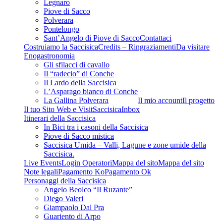
Legnaro
Piove di Sacco
Polverara
Pontelongo
Sant’Angelo di Piove di Sacco
Contattaci
Costruiamo la Saccisica
Credits – Ringraziamenti
Da visitare
Enogastronomia
Gli sfilacci di cavallo
Il “radecio” di Conche
Il Lardo della Saccisica
L’Asparago bianco di Conche
La Gallina Polverara
Il mio account
Il progetto
Il tuo Sito Web e VisitSaccisica
Inbox
Itinerari della Saccisica
In Bici tra i casoni della Saccisica
Piove di Sacco mistica
Saccisica Umida – Valli, Lagune e zone umide della
Saccisica.
Live Events
Login Operatori
Mappa del sito
Mappa del sito
Note legali
Pagamento Ko
Pagamento Ok
Personaggi della Saccisica
Angelo Beolco “Il Ruzante”
Diego Valeri
Giampaolo Dal Pra
Guariento di Arpo