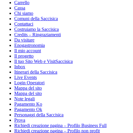
Carrello
Cassa
Chi siamo
Comuni della Saccisica
Contattaci
Costruiamo la Saccisica
Credits – Ringraziamenti
Da visitare
Enogastronomia
Il mio account
Il progetto
Il tuo Sito Web e VisitSaccisica
Inbox
Itinerari della Saccisica
Live Events
Login Operatori
Mappa del sito
Mappa del sito
Note legali
Pagamento Ko
Pagamento Ok
Personaggi della Saccisica
Prova
Richiedi creazione pagina – Profilo Business Full
Richiedi creazione pagina – Profilo non profit