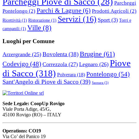
Parcheggi Piove di Sacco
(28)
Parcheggi
Parchi & Lagune
(6)
Pontelongo
(2)
Prodotti Agricoli
(2)
Servizi
(16)
Sport
(3)
Ricettività
(1)
Ristorazione
(1)
Torri e
Ville
(8)
campanili
(1)
Luoghi per Comune
Brugine
(61)
Bovolenta
(38)
Arzergrande
(25)
Piove
Codevigo
(48)
Correzzola
(27)
Legnaro
(26)
di Sacco
(318)
Pontelongo
(54)
Polverara
(18)
Sant'Angelo di Piove di Sacco
(39)
Saonara
(5)
Sede Legale: CoopUp Rovigo
Viale Porta Adige, 45/G,
45100 Rovigo (RO) – ITALY
Operations: CO19
Via Co’ del Panico 19