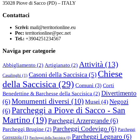
35028 Piove di Sacco (PD) – ITALY
Contattaci
Scrivi:
mail@territorionline.eu
Pec:
territorionline@pec.net
Tel.:
+3904251234567
Naviga per categorie
Attività
(13)
Abbigliamento
(2)
Artigianato
(2)
Chiese
Casoni della Saccisica
(5)
Casalinghi
(1)
della Saccisica
(29)
Comuni
(3)
Corti
Divertimento
Benedettine & Barchesse della Saccisica
(2)
Monumenti diversi
(10)
(6)
Negozi
Musei
(4)
Parcheggi a Piove di Sacco - San
(6)
Martino
(19)
Parcheggi Arzergrande
(6)
Parcheggi Codevigo
(6)
Parcheggi Brugine
(2)
Parcheggi
Parcheggi Legnaro
(6)
Correzzola
(1)
Parcheggi della Saccisica
(0)