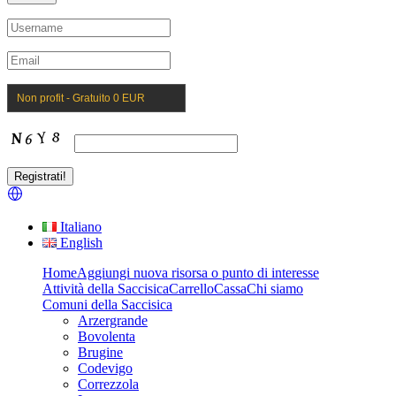
Non profit - Gratuito 0 EUR
Italiano
English
Home
Aggiungi nuova risorsa o punto di interesse
Attività della Saccisica
Carrello
Cassa
Chi siamo
Comuni della Saccisica
Arzergrande
Bovolenta
Brugine
Codevigo
Correzzola