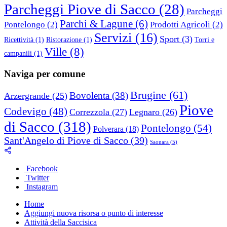
Parcheggi Piove di Sacco
(28)
Parcheggi
Parchi & Lagune
(6)
Pontelongo
(2)
Prodotti Agricoli
(2)
Servizi
(16)
Sport
(3)
Ricettività
(1)
Ristorazione
(1)
Torri e
Ville
(8)
campanili
(1)
Naviga per comune
Brugine
(61)
Bovolenta
(38)
Arzergrande
(25)
Piove
Codevigo
(48)
Correzzola
(27)
Legnaro
(26)
di Sacco
(318)
Pontelongo
(54)
Polverara
(18)
Sant'Angelo di Piove di Sacco
(39)
Saonara
(5)
Facebook
Twitter
Instagram
Home
Aggiungi nuova risorsa o punto di interesse
Attività della Saccisica