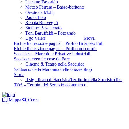
Luciano Favorido
Matteo Ferrara – Basso-baritono
Oreste da Molin
Paolo Tieto
Renata Benvegnù
Stefano Baschierato
Toni Baruffaldi – Fotografo
Ugo Valeri
Prova
Richiedi creazione pagina – Profilo Business Full
Richiedi creazione pagina – Profilo non profit
Saccisica – Marchio e Privative Industriali
Saccisica eventi e cose da Fare
Cinema & Teatro nella Saccisica
Santuario della Madonna delle Grazie
Shop
Storia
Il significato di Saccisica
Territorio della Saccisica
Test
TOS – Termini del Servizio ecommerce
Mappa
Cerca