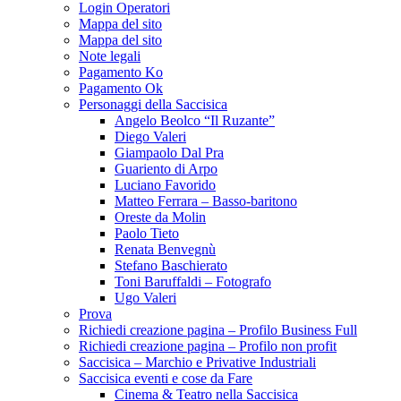
Login Operatori
Mappa del sito
Mappa del sito
Note legali
Pagamento Ko
Pagamento Ok
Personaggi della Saccisica
Angelo Beolco “Il Ruzante”
Diego Valeri
Giampaolo Dal Pra
Guariento di Arpo
Luciano Favorido
Matteo Ferrara – Basso-baritono
Oreste da Molin
Paolo Tieto
Renata Benvegnù
Stefano Baschierato
Toni Baruffaldi – Fotografo
Ugo Valeri
Prova
Richiedi creazione pagina – Profilo Business Full
Richiedi creazione pagina – Profilo non profit
Saccisica – Marchio e Privative Industriali
Saccisica eventi e cose da Fare
Cinema & Teatro nella Saccisica