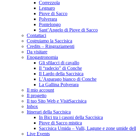
Correzzola
Legnaro
Piove di Sacco
Polverara
Pontelongo
Sant’Angelo di Piove di Sacco
Contattaci
Costruiamo la Saccisica
Credits – Ringraziamenti
Da visitare
Enogastronomia
Gli sfilacci di cavallo
Il “radecio” di Conche
Il Lardo della Saccisica
L’Asparago bianco di Conche
La Gallina Polverara
Il mio account
Il progetto
Il tuo Sito Web e VisitSaccisica
Inbox
Itinerari della Saccisica
In Bici tra i casoni della Saccisica
Piove di Sacco mistica
Saccisica Umida – Valli, Lagune e zone umide dell
Live Events