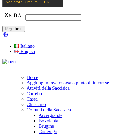
Non profit - Gratuito 0 EUR
Italiano
English
≡
Home
Aggiungi nuova risorsa o punto di interesse
Attività della Saccisica
Carrello
Cassa
Chi siamo
Comuni della Saccisica
Arzergrande
Bovolenta
Brugine
Codevigo