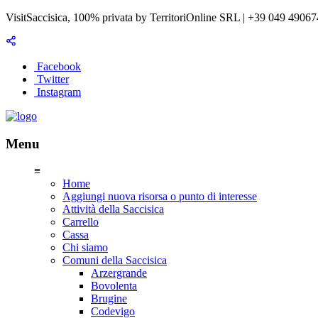
VisitSaccisica, 100% privata by TerritoriOnline SRL | +39 049 4906
Facebook
Twitter
Instagram
Menu
≡
Home
Aggiungi nuova risorsa o punto di interesse
Attività della Saccisica
Carrello
Cassa
Chi siamo
Comuni della Saccisica
Arzergrande
Bovolenta
Brugine
Codevigo