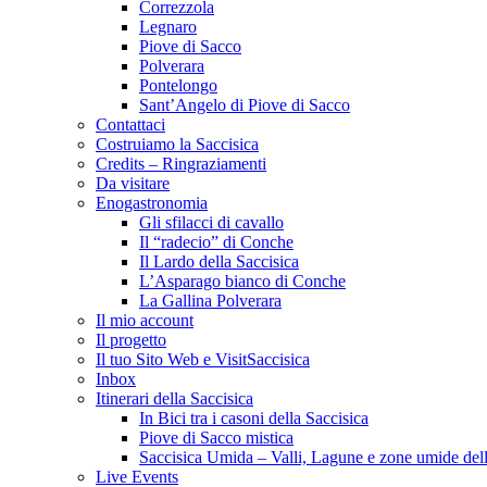
Correzzola
Legnaro
Piove di Sacco
Polverara
Pontelongo
Sant’Angelo di Piove di Sacco
Contattaci
Costruiamo la Saccisica
Credits – Ringraziamenti
Da visitare
Enogastronomia
Gli sfilacci di cavallo
Il “radecio” di Conche
Il Lardo della Saccisica
L’Asparago bianco di Conche
La Gallina Polverara
Il mio account
Il progetto
Il tuo Sito Web e VisitSaccisica
Inbox
Itinerari della Saccisica
In Bici tra i casoni della Saccisica
Piove di Sacco mistica
Saccisica Umida – Valli, Lagune e zone umide dell
Live Events