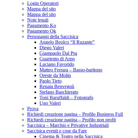
Login Operatori
Mappa del sito
Mappa del sito
Note legali
Pagamento Ko
Pagamento Ok
Personaggi della Saccisica
Angelo Beolco “Il Ruzante”
Diego Valeri
Giampaolo Dal Pra
Guariento di Arpo
Luciano Favorido
Matteo Ferrara – Basso-baritono
Oreste da Molin
Paolo Tieto
Renata Benvegnù
Stefano Baschierato
Toni Baruffaldi – Fotografo
Ugo Valeri
Prova
Richiedi creazione pagina – Profilo Business Full
Richiedi creazione pagina – Profilo non profit
Saccisica – Marchio e Privative Industriali
Saccisica eventi e cose da Fare
Cinema & Teatro nella Saccisica