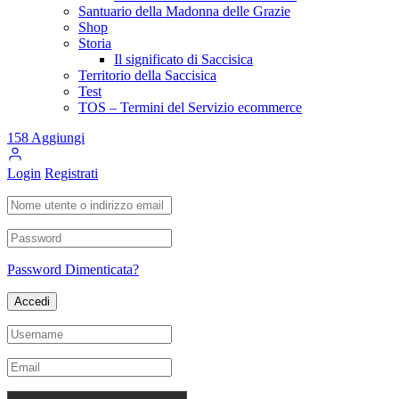
Santuario della Madonna delle Grazie
Shop
Storia
Il significato di Saccisica
Territorio della Saccisica
Test
TOS – Termini del Servizio ecommerce
158
Aggiungi
Login
Registrati
Password Dimenticata?