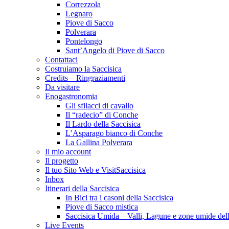
Correzzola
Legnaro
Piove di Sacco
Polverara
Pontelongo
Sant’Angelo di Piove di Sacco
Contattaci
Costruiamo la Saccisica
Credits – Ringraziamenti
Da visitare
Enogastronomia
Gli sfilacci di cavallo
Il “radecio” di Conche
Il Lardo della Saccisica
L’Asparago bianco di Conche
La Gallina Polverara
Il mio account
Il progetto
Il tuo Sito Web e VisitSaccisica
Inbox
Itinerari della Saccisica
In Bici tra i casoni della Saccisica
Piove di Sacco mistica
Saccisica Umida – Valli, Lagune e zone umide dell
Live Events