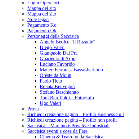
Login Operatori
Mappa del sito
Mappa del sito
Note legali
Pagamento Ko
Pagamento Ok
Personaggi della Saccisica
Angelo Beolco “Il Ruzante”
Diego Valeri
Giampaolo Dal Pra
Guariento di Arpo
Luciano Favorido
Matteo Ferrara – Basso-baritono
Oreste da Molin
Paolo Tieto
Renata Benvegnù
Stefano Baschierato
Toni Baruffaldi – Fotografo
Ugo Valeri
Prova
Richiedi creazione pagina – Profilo Business Full
Richiedi creazione pagina – Profilo non profit
Saccisica – Marchio e Privative Industriali
Saccisica eventi e cose da Fare
Cinema & Teatro nella Saccisica