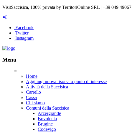
VisitSaccisica, 100% privata by TerritoriOnline SRL | +39 049 4906
Facebook
Twitter
Instagram
Menu
≡
Home
Aggiungi nuova risorsa o punto di interesse
Attività della Saccisica
Carrello
Cassa
Chi siamo
Comuni della Saccisica
Arzergrande
Bovolenta
Brugine
Codevigo