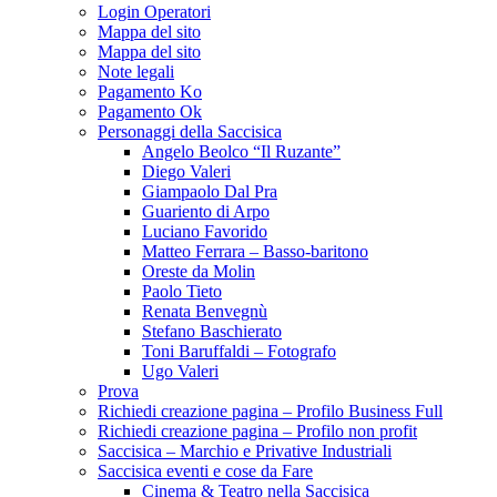
Login Operatori
Mappa del sito
Mappa del sito
Note legali
Pagamento Ko
Pagamento Ok
Personaggi della Saccisica
Angelo Beolco “Il Ruzante”
Diego Valeri
Giampaolo Dal Pra
Guariento di Arpo
Luciano Favorido
Matteo Ferrara – Basso-baritono
Oreste da Molin
Paolo Tieto
Renata Benvegnù
Stefano Baschierato
Toni Baruffaldi – Fotografo
Ugo Valeri
Prova
Richiedi creazione pagina – Profilo Business Full
Richiedi creazione pagina – Profilo non profit
Saccisica – Marchio e Privative Industriali
Saccisica eventi e cose da Fare
Cinema & Teatro nella Saccisica