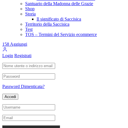
Santuario della Madonna delle Grazie
Shop
Storia
Il significato di Saccisica
Territorio della Saccisica
Test
TOS – Termini del Servizio ecommerce
158
Aggiungi
Login
Registrati
Password Dimenticata?