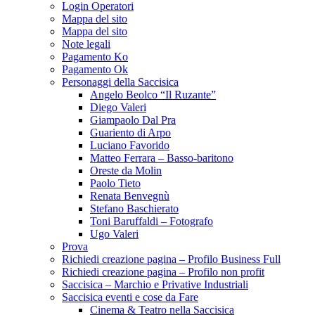
Login Operatori
Mappa del sito
Mappa del sito
Note legali
Pagamento Ko
Pagamento Ok
Personaggi della Saccisica
Angelo Beolco “Il Ruzante”
Diego Valeri
Giampaolo Dal Pra
Guariento di Arpo
Luciano Favorido
Matteo Ferrara – Basso-baritono
Oreste da Molin
Paolo Tieto
Renata Benvegnù
Stefano Baschierato
Toni Baruffaldi – Fotografo
Ugo Valeri
Prova
Richiedi creazione pagina – Profilo Business Full
Richiedi creazione pagina – Profilo non profit
Saccisica – Marchio e Privative Industriali
Saccisica eventi e cose da Fare
Cinema & Teatro nella Saccisica