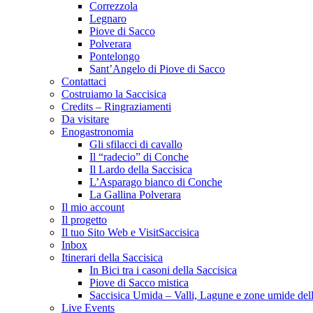
Correzzola
Legnaro
Piove di Sacco
Polverara
Pontelongo
Sant’Angelo di Piove di Sacco
Contattaci
Costruiamo la Saccisica
Credits – Ringraziamenti
Da visitare
Enogastronomia
Gli sfilacci di cavallo
Il “radecio” di Conche
Il Lardo della Saccisica
L’Asparago bianco di Conche
La Gallina Polverara
Il mio account
Il progetto
Il tuo Sito Web e VisitSaccisica
Inbox
Itinerari della Saccisica
In Bici tra i casoni della Saccisica
Piove di Sacco mistica
Saccisica Umida – Valli, Lagune e zone umide dell
Live Events