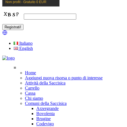
Non profit - Gratuito 0 EUR
Italiano
English
≡
Home
Aggiungi nuova risorsa o punto di interesse
Attività della Saccisica
Carrello
Cassa
Chi siamo
Comuni della Saccisica
Arzergrande
Bovolenta
Brugine
Codevigo