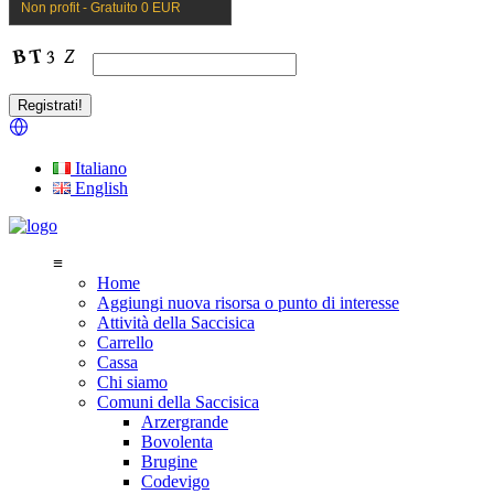
Non profit - Gratuito 0 EUR
Italiano
English
≡
Home
Aggiungi nuova risorsa o punto di interesse
Attività della Saccisica
Carrello
Cassa
Chi siamo
Comuni della Saccisica
Arzergrande
Bovolenta
Brugine
Codevigo