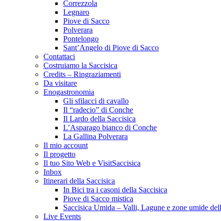
Correzzola
Legnaro
Piove di Sacco
Polverara
Pontelongo
Sant’Angelo di Piove di Sacco
Contattaci
Costruiamo la Saccisica
Credits – Ringraziamenti
Da visitare
Enogastronomia
Gli sfilacci di cavallo
Il “radecio” di Conche
Il Lardo della Saccisica
L’Asparago bianco di Conche
La Gallina Polverara
Il mio account
Il progetto
Il tuo Sito Web e VisitSaccisica
Inbox
Itinerari della Saccisica
In Bici tra i casoni della Saccisica
Piove di Sacco mistica
Saccisica Umida – Valli, Lagune e zone umide dell
Live Events