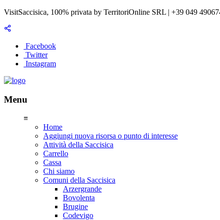
VisitSaccisica, 100% privata by TerritoriOnline SRL | +39 049 4906
Facebook
Twitter
Instagram
Menu
≡
Home
Aggiungi nuova risorsa o punto di interesse
Attività della Saccisica
Carrello
Cassa
Chi siamo
Comuni della Saccisica
Arzergrande
Bovolenta
Brugine
Codevigo