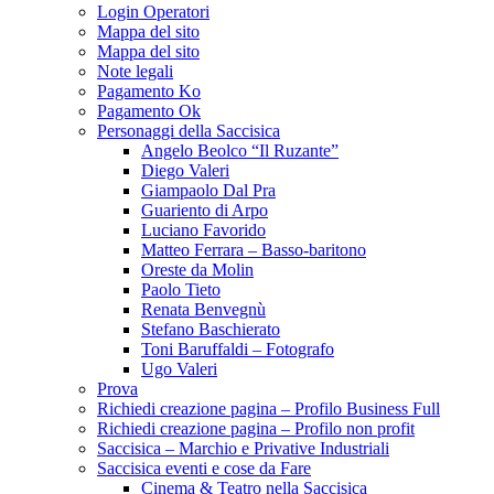
Login Operatori
Mappa del sito
Mappa del sito
Note legali
Pagamento Ko
Pagamento Ok
Personaggi della Saccisica
Angelo Beolco “Il Ruzante”
Diego Valeri
Giampaolo Dal Pra
Guariento di Arpo
Luciano Favorido
Matteo Ferrara – Basso-baritono
Oreste da Molin
Paolo Tieto
Renata Benvegnù
Stefano Baschierato
Toni Baruffaldi – Fotografo
Ugo Valeri
Prova
Richiedi creazione pagina – Profilo Business Full
Richiedi creazione pagina – Profilo non profit
Saccisica – Marchio e Privative Industriali
Saccisica eventi e cose da Fare
Cinema & Teatro nella Saccisica