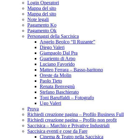
Login Operatori
Mappa del sito
Mappa del sito
Note legali
Pagamento Ko
Pagamento Ok
Personaggi della Saccisica
Angelo Beolco “Il Ruzante”
Diego Valeri
Giampaolo Dal Pra
Guariento di Arpo
Luciano Favorido
Matteo Ferrara – Basso-baritono
Oreste da Molin
Paolo Tieto
Renata Benvegnù
Stefano Baschierato
Toni Baruffaldi – Fotografo
Ugo Valeri
Prova
Richiedi creazione pagina – Profilo Business Full
Richiedi creazione pagina – Profilo non profit
Saccisica – Marchio e Privative Industriali
Saccisica eventi e cose da Fare
Cinema & Teatro nella Saccisica