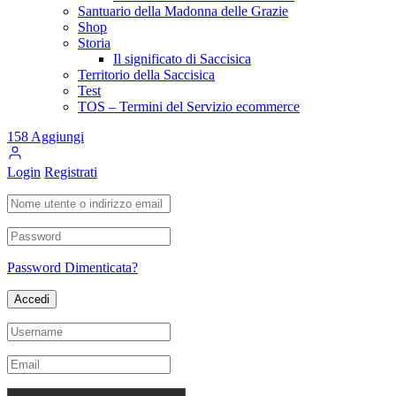
Santuario della Madonna delle Grazie
Shop
Storia
Il significato di Saccisica
Territorio della Saccisica
Test
TOS – Termini del Servizio ecommerce
158
Aggiungi
Login
Registrati
Password Dimenticata?