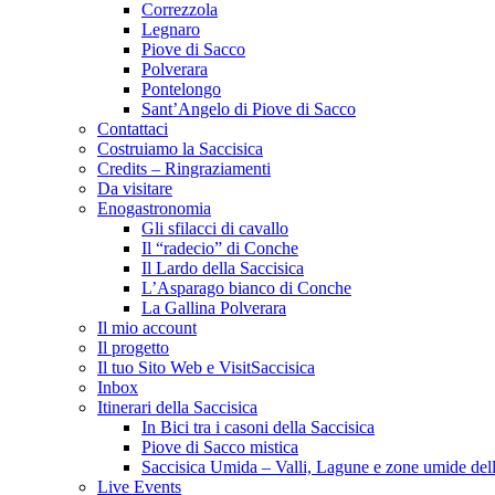
Correzzola
Legnaro
Piove di Sacco
Polverara
Pontelongo
Sant’Angelo di Piove di Sacco
Contattaci
Costruiamo la Saccisica
Credits – Ringraziamenti
Da visitare
Enogastronomia
Gli sfilacci di cavallo
Il “radecio” di Conche
Il Lardo della Saccisica
L’Asparago bianco di Conche
La Gallina Polverara
Il mio account
Il progetto
Il tuo Sito Web e VisitSaccisica
Inbox
Itinerari della Saccisica
In Bici tra i casoni della Saccisica
Piove di Sacco mistica
Saccisica Umida – Valli, Lagune e zone umide dell
Live Events