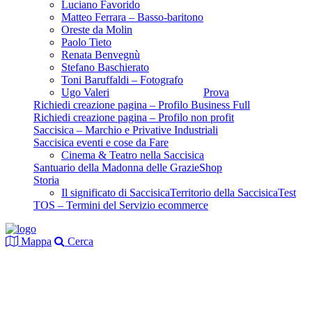
Luciano Favorido
Matteo Ferrara – Basso-baritono
Oreste da Molin
Paolo Tieto
Renata Benvegnù
Stefano Baschierato
Toni Baruffaldi – Fotografo
Ugo Valeri
Prova
Richiedi creazione pagina – Profilo Business Full
Richiedi creazione pagina – Profilo non profit
Saccisica – Marchio e Privative Industriali
Saccisica eventi e cose da Fare
Cinema & Teatro nella Saccisica
Santuario della Madonna delle Grazie
Shop
Storia
Il significato di Saccisica
Territorio della Saccisica
Test
TOS – Termini del Servizio ecommerce
Mappa
Cerca