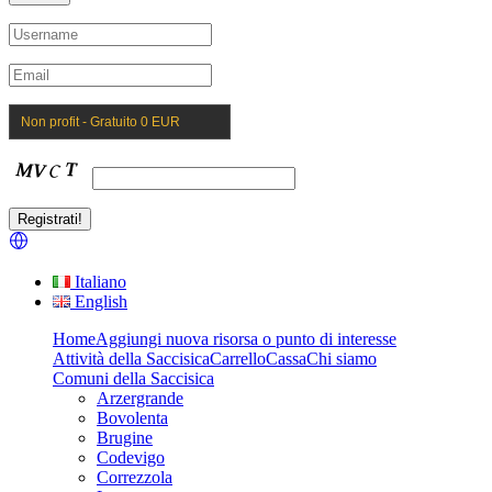
Non profit - Gratuito 0 EUR
Italiano
English
Home
Aggiungi nuova risorsa o punto di interesse
Attività della Saccisica
Carrello
Cassa
Chi siamo
Comuni della Saccisica
Arzergrande
Bovolenta
Brugine
Codevigo
Correzzola