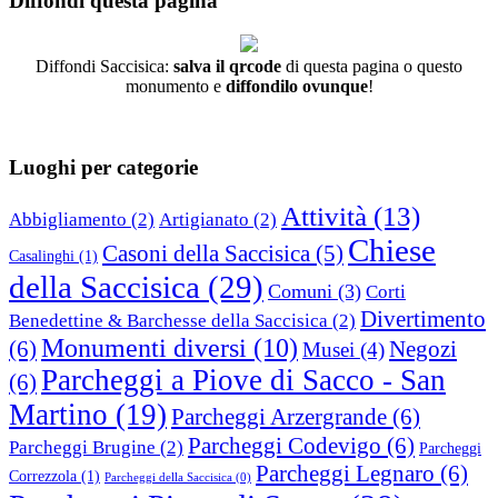
Diffondi questa pagina
Diffondi Saccisica:
salva il qrcode
di questa pagina o questo
monumento e
diffondilo ovunque
!
Luoghi per categorie
Attività
(13)
Abbigliamento
(2)
Artigianato
(2)
Chiese
Casoni della Saccisica
(5)
Casalinghi
(1)
della Saccisica
(29)
Comuni
(3)
Corti
Divertimento
Benedettine & Barchesse della Saccisica
(2)
Monumenti diversi
(10)
(6)
Negozi
Musei
(4)
Parcheggi a Piove di Sacco - San
(6)
Martino
(19)
Parcheggi Arzergrande
(6)
Parcheggi Codevigo
(6)
Parcheggi Brugine
(2)
Parcheggi
Parcheggi Legnaro
(6)
Correzzola
(1)
Parcheggi della Saccisica
(0)