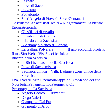
Legnaro
Piove di Sacco
Polverara
Pontelongo
Sant’Angelo di Piove di Sacco
Contattaci
Costruiamo la Saccisica
Credits – Ringraziamenti
Da visitare
Enogastronomia
Gli sfilacci di cavallo
Il “radecio” di Conche
Il Lardo della Saccisica
L’Asparago bianco di Conche
La Gallina Polverara
Il mio account
Il progetto
Il tuo Sito Web e VisitSaccisica
Inbox
Itinerari della Saccisica
In Bici tra i casoni della Saccisica
Piove di Sacco mistica
Saccisica Umida – Valli, Lagune e zone umide della
Saccisica.
Live Events
Login Operatori
Mappa del sito
Mappa del sito
Note legali
Pagamento Ko
Pagamento Ok
Personaggi della Saccisica
Angelo Beolco “Il Ruzante”
Diego Valeri
Giampaolo Dal Pra
Guariento di Arpo