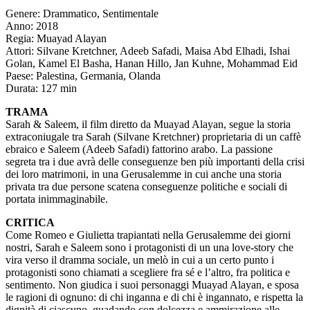
Genere: Drammatico, Sentimentale
Anno: 2018
Regia: Muayad Alayan
Attori: Silvane Kretchner, Adeeb Safadi, Maisa Abd Elhadi, Ishai
Golan, Kamel El Basha, Hanan Hillo, Jan Kuhne, Mohammad Eid
Paese: Palestina, Germania, Olanda
Durata: 127 min
TRAMA
Sarah & Saleem, il film diretto da Muayad Alayan, segue la storia
extraconiugale tra Sarah (Silvane Kretchner) proprietaria di un caffè
ebraico e Saleem (Adeeb Safadi) fattorino arabo. La passione
segreta tra i due avrà delle conseguenze ben più importanti della crisi
dei loro matrimoni, in una Gerusalemme in cui anche una storia
privata tra due persone scatena conseguenze politiche e sociali di
portata inimmaginabile.
CRITICA
Come Romeo e Giulietta trapiantati nella Gerusalemme dei giorni
nostri, Sarah e Saleem sono i protagonisti di un una love-story che
vira verso il dramma sociale, un melò in cui a un certo punto i
protagonisti sono chiamati a scegliere fra sé e l’altro, fra politica e
sentimento. Non giudica i suoi personaggi Muayad Alayan, e sposa
le ragioni di ognuno: di chi inganna e di chi è ingannato, e rispetta la
dignità di ciascuno, guadando con dolcezza e ammirazione alle