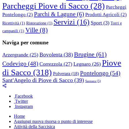
Parcheggi Piove di Sacco
(28)
Parcheggi
Parchi & Lagune
(6)
Pontelongo
(2)
Prodotti Agricoli
(2)
Servizi
(16)
Sport
(3)
Ricettività
(1)
Ristorazione
(1)
Torri e
Ville
(8)
campanili
(1)
Naviga per comune
Brugine
(61)
Bovolenta
(38)
Arzergrande
(25)
Piove
Codevigo
(48)
Correzzola
(27)
Legnaro
(26)
di Sacco
(318)
Pontelongo
(54)
Polverara
(18)
Sant'Angelo di Piove di Sacco
(39)
Saonara
(5)
Facebook
Twitter
Instagram
Home
Aggiungi nuova risorsa o punto di interesse
Attività della Saccisica