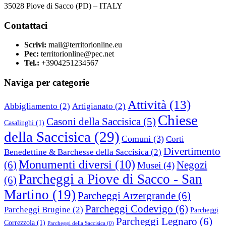
35028 Piove di Sacco (PD) – ITALY
Contattaci
Scrivi:
mail@territorionline.eu
Pec:
territorionline@pec.net
Tel.:
+3904251234567
Naviga per categorie
Attività
(13)
Abbigliamento
(2)
Artigianato
(2)
Chiese
Casoni della Saccisica
(5)
Casalinghi
(1)
della Saccisica
(29)
Comuni
(3)
Corti
Divertimento
Benedettine & Barchesse della Saccisica
(2)
Monumenti diversi
(10)
(6)
Negozi
Musei
(4)
Parcheggi a Piove di Sacco - San
(6)
Martino
(19)
Parcheggi Arzergrande
(6)
Parcheggi Codevigo
(6)
Parcheggi Brugine
(2)
Parcheggi
Parcheggi Legnaro
(6)
Correzzola
(1)
Parcheggi della Saccisica
(0)