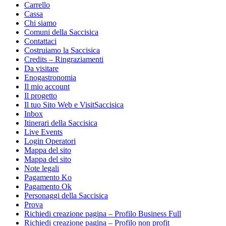
Carrello
Cassa
Chi siamo
Comuni della Saccisica
Contattaci
Costruiamo la Saccisica
Credits – Ringraziamenti
Da visitare
Enogastronomia
Il mio account
Il progetto
Il tuo Sito Web e VisitSaccisica
Inbox
Itinerari della Saccisica
Live Events
Login Operatori
Mappa del sito
Mappa del sito
Note legali
Pagamento Ko
Pagamento Ok
Personaggi della Saccisica
Prova
Richiedi creazione pagina – Profilo Business Full
Richiedi creazione pagina – Profilo non profit