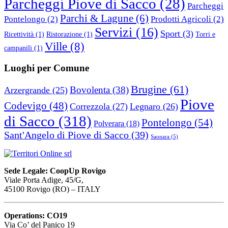
Parcheggi Piove di Sacco
(28)
Parcheggi
Parchi & Lagune
(6)
Pontelongo
(2)
Prodotti Agricoli
(2)
Servizi
(16)
Sport
(3)
Ricettività
(1)
Ristorazione
(1)
Torri e
Ville
(8)
campanili
(1)
Luoghi per Comune
Brugine
(61)
Bovolenta
(38)
Arzergrande
(25)
Piove
Codevigo
(48)
Correzzola
(27)
Legnaro
(26)
di Sacco
(318)
Pontelongo
(54)
Polverara
(18)
Sant'Angelo di Piove di Sacco
(39)
Saonara
(5)
Sede Legale: CoopUp Rovigo
Viale Porta Adige, 45/G,
45100 Rovigo (RO) – ITALY
Operations: CO19
Via Co’ del Panico 19