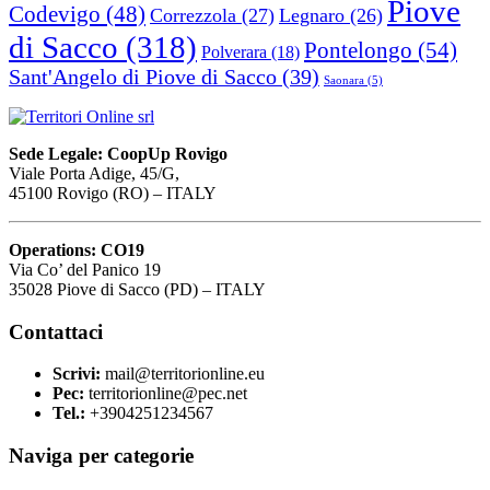
Piove
Codevigo
(48)
Correzzola
(27)
Legnaro
(26)
di Sacco
(318)
Pontelongo
(54)
Polverara
(18)
Sant'Angelo di Piove di Sacco
(39)
Saonara
(5)
Sede Legale: CoopUp Rovigo
Viale Porta Adige, 45/G,
45100 Rovigo (RO) – ITALY
Operations: CO19
Via Co’ del Panico 19
35028 Piove di Sacco (PD) – ITALY
Contattaci
Scrivi:
mail@territorionline.eu
Pec:
territorionline@pec.net
Tel.:
+3904251234567
Naviga per categorie