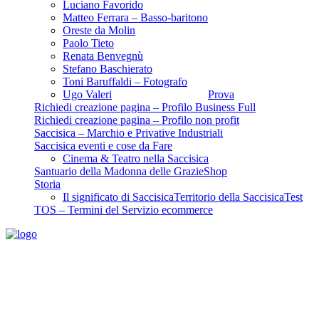
Luciano Favorido
Matteo Ferrara – Basso-baritono
Oreste da Molin
Paolo Tieto
Renata Benvegnù
Stefano Baschierato
Toni Baruffaldi – Fotografo
Ugo Valeri
Prova
Richiedi creazione pagina – Profilo Business Full
Richiedi creazione pagina – Profilo non profit
Saccisica – Marchio e Privative Industriali
Saccisica eventi e cose da Fare
Cinema & Teatro nella Saccisica
Santuario della Madonna delle Grazie
Shop
Storia
Il significato di Saccisica
Territorio della Saccisica
Test
TOS – Termini del Servizio ecommerce