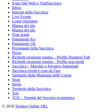
Il tuo Sito Web e VisitSaccisica
Inbox
Itinerari della Saccisica
Live Events
Login Operatori
Mappa del sito
Mappa del sito
Note legali
Pagamento Ko
Pagamento Ok
Personaggi della Saccisica
Prova
Richiedi creazione pagina – Profilo Business Full
Richiedi creazione pagina – Profilo non profit
Saccisica – Marchio e Privative Industriali
Saccisica eventi e cose da Fare
Santuario della Madonna delle Grazie
Shop
Storia
Territorio della Saccisica
Test
TOS – Termini del Servizio ecommerce
© 2018
Territori Online SRL