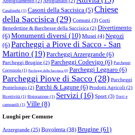
Abbigliamento
(2)
Artigianato
(2)
Chiese
Casoni della Saccisica
(5)
Casalinghi
(1)
della Saccisica
(29)
Comuni
(3)
Corti
Divertimento
Benedettine & Barchesse della Saccisica
(2)
Monumenti diversi
(10)
(6)
Negozi
Musei
(4)
Parcheggi a Piove di Sacco - San
(6)
Martino
(19)
Parcheggi Arzergrande
(6)
Parcheggi Codevigo
(6)
Parcheggi Brugine
(2)
Parcheggi
Parcheggi Legnaro
(6)
Correzzola
(1)
Parcheggi della Saccisica
(0)
Parcheggi Piove di Sacco
(28)
Parcheggi
Parchi & Lagune
(6)
Pontelongo
(2)
Prodotti Agricoli
(2)
Servizi
(16)
Sport
(3)
Ricettività
(1)
Ristorazione
(1)
Torri e
Ville
(8)
campanili
(1)
Luoghi per Comune
Brugine
(61)
Bovolenta
(38)
Arzergrande
(25)