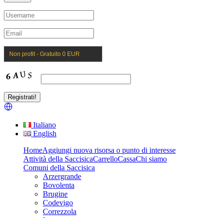
Non profit - Gratuito 0 EUR
Italiano
English
Home
Aggiungi nuova risorsa o punto di interesse
Attività della Saccisica
Carrello
Cassa
Chi siamo
Comuni della Saccisica
Arzergrande
Bovolenta
Brugine
Codevigo
Correzzola