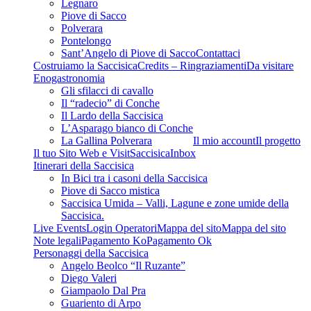
Legnaro
Piove di Sacco
Polverara
Pontelongo
Sant’Angelo di Piove di Sacco
Contattaci
Costruiamo la Saccisica
Credits – Ringraziamenti
Da visitare
Enogastronomia
Gli sfilacci di cavallo
Il “radecio” di Conche
Il Lardo della Saccisica
L’Asparago bianco di Conche
La Gallina Polverara
Il mio account
Il progetto
Il tuo Sito Web e VisitSaccisica
Inbox
Itinerari della Saccisica
In Bici tra i casoni della Saccisica
Piove di Sacco mistica
Saccisica Umida – Valli, Lagune e zone umide della
Saccisica.
Live Events
Login Operatori
Mappa del sito
Mappa del sito
Note legali
Pagamento Ko
Pagamento Ok
Personaggi della Saccisica
Angelo Beolco “Il Ruzante”
Diego Valeri
Giampaolo Dal Pra
Guariento di Arpo