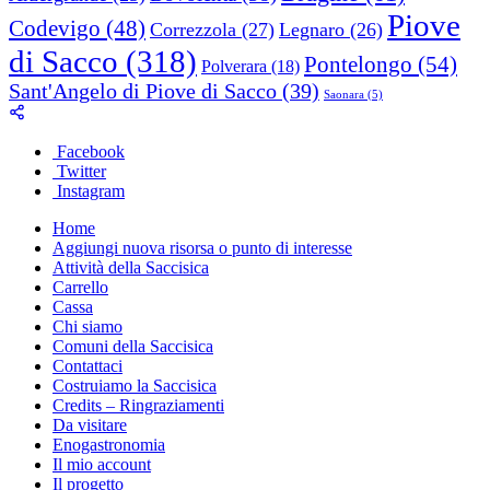
Piove
Codevigo
(48)
Correzzola
(27)
Legnaro
(26)
di Sacco
(318)
Pontelongo
(54)
Polverara
(18)
Sant'Angelo di Piove di Sacco
(39)
Saonara
(5)
Facebook
Twitter
Instagram
Home
Aggiungi nuova risorsa o punto di interesse
Attività della Saccisica
Carrello
Cassa
Chi siamo
Comuni della Saccisica
Contattaci
Costruiamo la Saccisica
Credits – Ringraziamenti
Da visitare
Enogastronomia
Il mio account
Il progetto