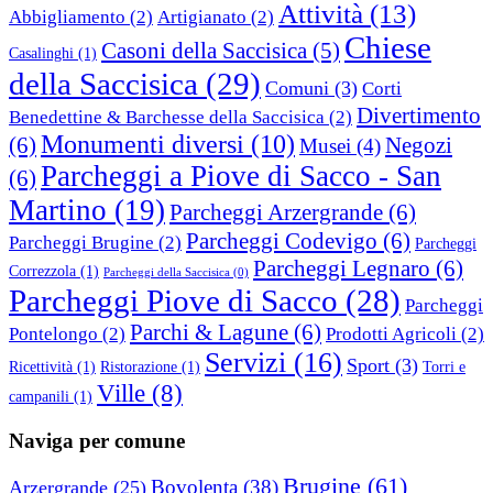
Attività
(13)
Abbigliamento
(2)
Artigianato
(2)
Chiese
Casoni della Saccisica
(5)
Casalinghi
(1)
della Saccisica
(29)
Comuni
(3)
Corti
Divertimento
Benedettine & Barchesse della Saccisica
(2)
Monumenti diversi
(10)
(6)
Negozi
Musei
(4)
Parcheggi a Piove di Sacco - San
(6)
Martino
(19)
Parcheggi Arzergrande
(6)
Parcheggi Codevigo
(6)
Parcheggi Brugine
(2)
Parcheggi
Parcheggi Legnaro
(6)
Correzzola
(1)
Parcheggi della Saccisica
(0)
Parcheggi Piove di Sacco
(28)
Parcheggi
Parchi & Lagune
(6)
Pontelongo
(2)
Prodotti Agricoli
(2)
Servizi
(16)
Sport
(3)
Ricettività
(1)
Ristorazione
(1)
Torri e
Ville
(8)
campanili
(1)
Naviga per comune
Brugine
(61)
Bovolenta
(38)
Arzergrande
(25)